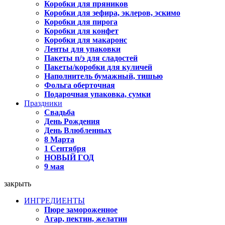
Коробки для пряников
Коробки для зефира, эклеров, эскимо
Коробки для пирога
Коробки для конфет
Коробки для макаронс
Ленты для упаковки
Пакеты п/э для сладостей
Пакеты/коробки для куличей
Наполнитель бумажный, тишью
Фольга оберточная
Подарочная упаковка, сумки
Праздники
Свадьба
День Рождения
День Влюбленных
8 Марта
1 Сентября
НОВЫЙ ГОД
9 мая
закрыть
ИНГРЕДИЕНТЫ
Пюре замороженное
Агар, пектин, желатин