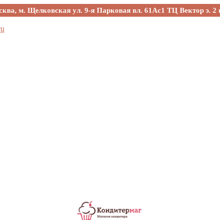
сква, м. Щелковская ул. 9-я Парковая вл. 61Ас1 ТЦ Вектор э. 2 
ru