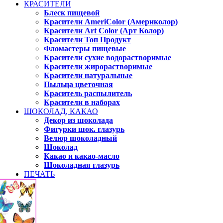
КРАСИТЕЛИ
Блеск пищевой
Красители AmeriColor (Америколор)
Красители Art Color (Арт Колор)
Красители Топ Продукт
Фломастеры пищевые
Красители сухие водорастворимые
Красители жирорастворимые
Красители натуральные
Пыльца цветочная
Краситель распылитель
Красители в наборах
ШОКОЛАД, КАКАО
Декор из шоколада
Фигурки шок. глазурь
Велюр шоколадный
Шоколад
Какао и какао-масло
Шоколадная глазурь
ПЕЧАТЬ