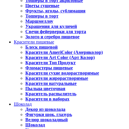
Топперы в торт акриловые
Цветы сушеные
Фрукты, ягоды, сублимация
Топперы в торт
Маршмеллоу
Украшения для куличей
Свечи фейерверки для торта
Золото и серебро пищевое
Красители пищевые
Блеск пищевой
Красители AmeriColor (Америколор)
Красители Art Color (Арт Колор)
Красители Топ Продукт
Фломастеры пищевые
Красители сухие водорастворимые
Красители жирорастворимые
Красители натуральные
Пыльца цветочная
Краситель распылитель
Красители в наборах
Шоколад
Декор из шоколада
Фигурки шок. глазурь
Велюр шоколадный
Шоколад