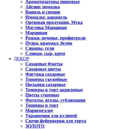
Ароматизаторы пищевые
Айсинг, помадка
Ваниль и специи
Изомальт, карамель
Ореховая продукция, Мука
Мастика Марципан
Марципан
Рожки, печенье, профитроли
Пудра, крахмал, белок
Сиропы, гели
Сливки, сыр, крем
ДЕКОР
Сахарные букеты
Сахарные цветы
Фигурки сахарные
Топперы съедобные
Посыпки сахарные
Топперы в торт акриловые
Цветы сушеные
Фрукты, ягоды, сублимация
Топперы в торт
Маршмеллоу
Украшения для куличей
Свечи фейерверки для торта
ЗОЛОТО