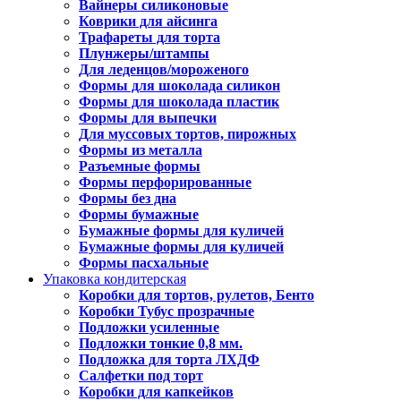
Вайнеры силиконовые
Коврики для айсинга
Трафареты для торта
Плунжеры/штампы
Для леденцов/мороженого
Формы для шоколада силикон
Формы для шоколада пластик
Формы для выпечки
Для муссовых тортов, пирожных
Формы из металла
Разъемные формы
Формы перфорированные
Формы без дна
Формы бумажные
Бумажные формы для куличей
Бумажные формы для куличей
Формы пасхальные
Упаковка кондитерская
Коробки для тортов, рулетов, Бенто
Коробки Тубус прозрачные
Подложки усиленные
Подложки тонкие 0,8 мм.
Подложка для торта ЛХДФ
Салфетки под торт
Коробки для капкейков