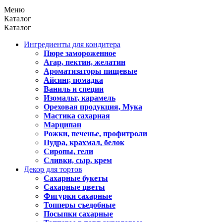
Меню
Каталог
Каталог
Ингредиенты для кондитера
Пюре замороженное
Агар, пектин, желатин
Ароматизаторы пищевые
Айсинг, помадка
Ваниль и специи
Изомальт, карамель
Ореховая продукция, Мука
Мастика сахарная
Марципан
Рожки, печенье, профитроли
Пудра, крахмал, белок
Сиропы, гели
Сливки, сыр, крем
Декор для тортов
Сахарные букеты
Сахарные цветы
Фигурки сахарные
Топперы съедобные
Посыпки сахарные