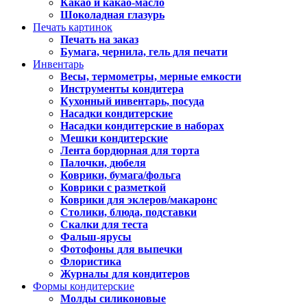
Какао и какао-масло
Шоколадная глазурь
Печать картинок
Печать на заказ
Бумага, чернила, гель для печати
Инвентарь
Весы, термометры, мерные емкости
Инструменты кондитера
Кухонный инвентарь, посуда
Насадки кондитерские
Насадки кондитерские в наборах
Мешки кондитерские
Лента бордюрная для торта
Палочки, дюбеля
Коврики, бумага/фольга
Коврики с разметкой
Коврики для эклеров/макаронс
Столики, блюда, подставки
Скалки для теста
Фальш-ярусы
Фотофоны для выпечки
Флористика
Журналы для кондитеров
Формы кондитерские
Молды силиконовые