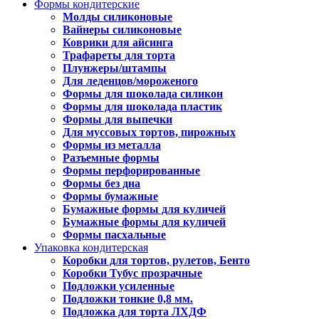
Формы кондитерские
Молды силиконовые
Вайнеры силиконовые
Коврики для айсинга
Трафареты для торта
Плунжеры/штампы
Для леденцов/мороженого
Формы для шоколада силикон
Формы для шоколада пластик
Формы для выпечки
Для муссовых тортов, пирожных
Формы из металла
Разъемные формы
Формы перфорированные
Формы без дна
Формы бумажные
Бумажные формы для куличей
Бумажные формы для куличей
Формы пасхальные
Упаковка кондитерская
Коробки для тортов, рулетов, Бенто
Коробки Тубус прозрачные
Подложки усиленные
Подложки тонкие 0,8 мм.
Подложка для торта ЛХДФ