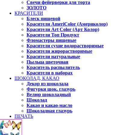
Свечи фейерверки для торта
ЗОЛОТО
КРАСИТЕЛИ
Блеск пищевой
Красители AmeriColor (Америколор)
Красители Art Color (Арт Колор)
Красители Топ Продукт
Фломастеры пищевые
Красители сухие водорастворимые
Красители жирорастворимые
Красители натуральные
Пыльца цветочная
Краситель распылитель
Красители в наборах
ШОКОЛАД, КАКАО
Декор из шоколада
Фигурки шок. глазурь
Велюр шоколадный
Шоколад
Какао и какао-масло
Шоколадная глазурь
ПЕЧАТЬ