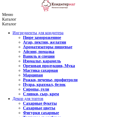
Меню
Каталог
Каталог
Ингредиенты для кондитера
Пюре замороженное
Агар, пектин, желатин
Ароматизаторы пищевые
Айсинг, помадка
Ваниль и специи
Изомальт, карамель
Ореховая продукция, Мука
Мастика сахарная
Марципан
Рожки, печенье, профитроли
Пудра, крахмал, белок
Сиропы, гели
Сливки, сыр, крем
Декор для тортов
Сахарные букеты
Сахарные цветы
Фигурки сахарные