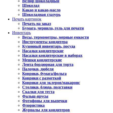
Велюр шоколадный
Шоколад
Какао и какао-масло
Шоколадная глазурь
Печать картинок
Печать на заказ
Бумага, чернила, гель для печати
Инвентарь
Весы, термометры, мерные емкости
Инструменты кондитера
Кухонный инвентарь, посуда
Насадки кондитерские
Насадки кондитерские в наборах
Мешки кондитерские
Лента бордюрная для торта
Палочки, дюбеля
Коврики, бумага/фольга
Коврики с разметкой
Коврики для эклеров/макаронс
Столики, блюда, подставки
Скалки для теста
Фальш-ярусы
Фотофоны для выпечки
Флористика
Журналы для кондитеров