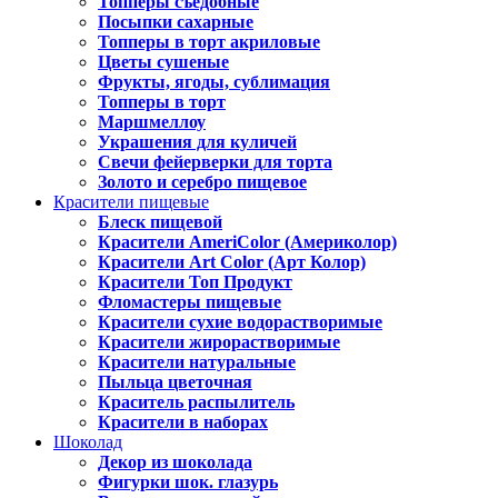
Топперы съедобные
Посыпки сахарные
Топперы в торт акриловые
Цветы сушеные
Фрукты, ягоды, сублимация
Топперы в торт
Маршмеллоу
Украшения для куличей
Свечи фейерверки для торта
Золото и серебро пищевое
Красители пищевые
Блеск пищевой
Красители AmeriColor (Америколор)
Красители Art Color (Арт Колор)
Красители Топ Продукт
Фломастеры пищевые
Красители сухие водорастворимые
Красители жирорастворимые
Красители натуральные
Пыльца цветочная
Краситель распылитель
Красители в наборах
Шоколад
Декор из шоколада
Фигурки шок. глазурь