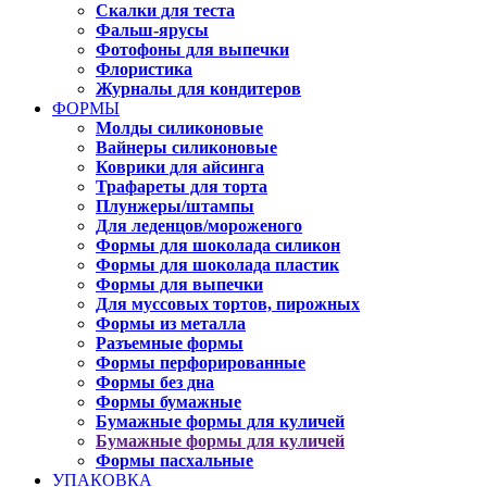
Скалки для теста
Фальш-ярусы
Фотофоны для выпечки
Флористика
Журналы для кондитеров
ФОРМЫ
Молды силиконовые
Вайнеры силиконовые
Коврики для айсинга
Трафареты для торта
Плунжеры/штампы
Для леденцов/мороженого
Формы для шоколада силикон
Формы для шоколада пластик
Формы для выпечки
Для муссовых тортов, пирожных
Формы из металла
Разъемные формы
Формы перфорированные
Формы без дна
Формы бумажные
Бумажные формы для куличей
Бумажные формы для куличей
Формы пасхальные
УПАКОВКА