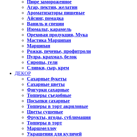
Пюре замороженное
Агар, пектин, желатин
Ароматизаторы пищевые
Айсинг, помадка
Ваниль и специи
Изомальт, карамель
Ореховая продукция, Мука
Мастика Марципан
Марципан
Рожки, печенье, профитроли
Пудра, крахмал, белок
Сиропы, гели
Сливки, сыр, крем
ДЕКОР
Сахарные букеты
Сахарные цветы
Фигурки сахарные
Топперы съедобные
Посыпки сахарные
Топперы в торт акриловые
Цветы сушеные
Фрукты, ягоды, сублимация
Топперы в торт
Маршмеллоу
Украшения для куличей