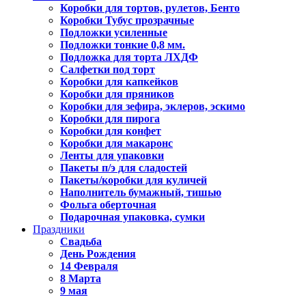
Коробки для тортов, рулетов, Бенто
Коробки Тубус прозрачные
Подложки усиленные
Подложки тонкие 0,8 мм.
Подложка для торта ЛХДФ
Салфетки под торт
Коробки для капкейков
Коробки для пряников
Коробки для зефира, эклеров, эскимо
Коробки для пирога
Коробки для конфет
Коробки для макаронс
Ленты для упаковки
Пакеты п/э для сладостей
Пакеты/коробки для куличей
Наполнитель бумажный, тишью
Фольга оберточная
Подарочная упаковка, сумки
Праздники
Свадьба
День Рождения
14 Февраля
8 Марта
9 мая