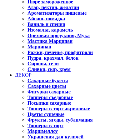
Пюре замороженное
Агар, пектин, желатин
Ароматизаторы пищевые
Айсинг, помадка
Ваниль и специи
Изомальт, карамель
Ореховая продукция, Мука
Мастика Марципан
Марципан
Рожки, печенье, профитроли
Пудра, крахмал, белок
Сиропы, гели
Сливки, сыр, крем
ДЕКОР
Сахарные букеты
Сахарные цветы
Фигурки сахарные
Топперы съедобные
Посыпки сахарные
Топперы в торт акриловые
Цветы сушеные
Фрукты, ягоды, сублимация
Топперы в торт
Маршмеллоу
Украшения для куличей