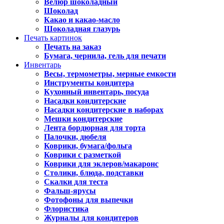
Велюр шоколадный
Шоколад
Какао и какао-масло
Шоколадная глазурь
Печать картинок
Печать на заказ
Бумага, чернила, гель для печати
Инвентарь
Весы, термометры, мерные емкости
Инструменты кондитера
Кухонный инвентарь, посуда
Насадки кондитерские
Насадки кондитерские в наборах
Мешки кондитерские
Лента бордюрная для торта
Палочки, дюбеля
Коврики, бумага/фольга
Коврики с разметкой
Коврики для эклеров/макаронс
Столики, блюда, подставки
Скалки для теста
Фальш-ярусы
Фотофоны для выпечки
Флористика
Журналы для кондитеров