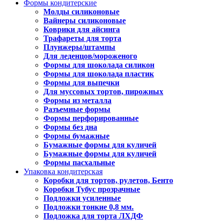
Формы кондитерские
Молды силиконовые
Вайнеры силиконовые
Коврики для айсинга
Трафареты для торта
Плунжеры/штампы
Для леденцов/мороженого
Формы для шоколада силикон
Формы для шоколада пластик
Формы для выпечки
Для муссовых тортов, пирожных
Формы из металла
Разъемные формы
Формы перфорированные
Формы без дна
Формы бумажные
Бумажные формы для куличей
Бумажные формы для куличей
Формы пасхальные
Упаковка кондитерская
Коробки для тортов, рулетов, Бенто
Коробки Тубус прозрачные
Подложки усиленные
Подложки тонкие 0,8 мм.
Подложка для торта ЛХДФ