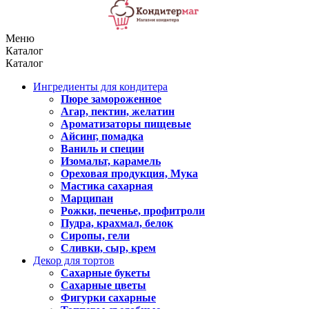
Меню
Каталог
Каталог
Ингредиенты для кондитера
Пюре замороженное
Агар, пектин, желатин
Ароматизаторы пищевые
Айсинг, помадка
Ваниль и специи
Изомальт, карамель
Ореховая продукция, Мука
Мастика сахарная
Марципан
Рожки, печенье, профитроли
Пудра, крахмал, белок
Сиропы, гели
Сливки, сыр, крем
Декор для тортов
Сахарные букеты
Сахарные цветы
Фигурки сахарные