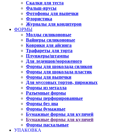
Скалки для теста
Фальш-ярусы
Фотофоны для выпечки
Флористика
Журналы для кондитеров
ФОРМЫ
Молды силиконовые
Вайнеры силиконовые
Коврики для айсинга
Трафареты для торта
Плунжеры/штампы
Для леденцов/мороженого
Формы для шоколада силикон
Формы для шоколада пластик
Формы для выпечки
Для муссовых тортов, пирожных
Формы из металла
Разъемные формы
Формы перфорированные
Формы без дна
Формы бумажные
Бумажные формы для куличей
Бумажные формы для куличей
Формы пасхальные
УПАКОВКА