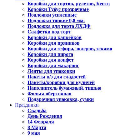
Коробки для тортов, рулетов, Бенто
Коробки Тубус прозрачные
Подложки усиленные
Подложки тонкие 0,8 мм.
Подложка для торта ЛХДФ
Салфетки под торт
Коробки для капкейков
Коробки для пряников
Коробки для зефира, эклеров, эскимо
Коробки для пирога
Коробки для конфет
Коробки для макаронс
Ленты для упаковки
Пакеты п/э для сладостей
Пакеты/коробки для куличей
Наполнитель бумажный, тишью
Фольга оберточная
Подарочная упаковка, сумки
Праздники
Свадьба
День Рождения
14 Февраля
8 Марта
9 мая