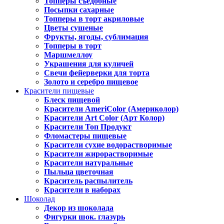
Топперы съедобные
Посыпки сахарные
Топперы в торт акриловые
Цветы сушеные
Фрукты, ягоды, сублимация
Топперы в торт
Маршмеллоу
Украшения для куличей
Свечи фейерверки для торта
Золото и серебро пищевое
Красители пищевые
Блеск пищевой
Красители AmeriColor (Америколор)
Красители Art Color (Арт Колор)
Красители Топ Продукт
Фломастеры пищевые
Красители сухие водорастворимые
Красители жирорастворимые
Красители натуральные
Пыльца цветочная
Краситель распылитель
Красители в наборах
Шоколад
Декор из шоколада
Фигурки шок. глазурь