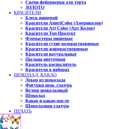
Свечи фейерверки для торта
ЗОЛОТО
КРАСИТЕЛИ
Блеск пищевой
Красители AmeriColor (Америколор)
Красители Art Color (Арт Колор)
Красители Топ Продукт
Фломастеры пищевые
Красители сухие водорастворимые
Красители жирорастворимые
Красители натуральные
Пыльца цветочная
Краситель распылитель
Красители в наборах
ШОКОЛАД, КАКАО
Декор из шоколада
Фигурки шок. глазурь
Велюр шоколадный
Шоколад
Какао и какао-масло
Шоколадная глазурь
ПЕЧАТЬ