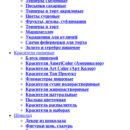
Топперы съедобные
Посыпки сахарные
Топперы в торт акриловые
Цветы сушеные
Фрукты, ягоды, сублимация
Топперы в торт
Маршмеллоу
Украшения для куличей
Свечи фейерверки для торта
Золото и серебро пищевое
Красители пищевые
Блеск пищевой
Красители AmeriColor (Америколор)
Красители Art Color (Арт Колор)
Красители Топ Продукт
Фломастеры пищевые
Красители сухие водорастворимые
Красители жирорастворимые
Красители натуральные
Пыльца цветочная
Краситель распылитель
Красители в наборах
Шоколад
Декор из шоколада
Фигурки шок. глазурь