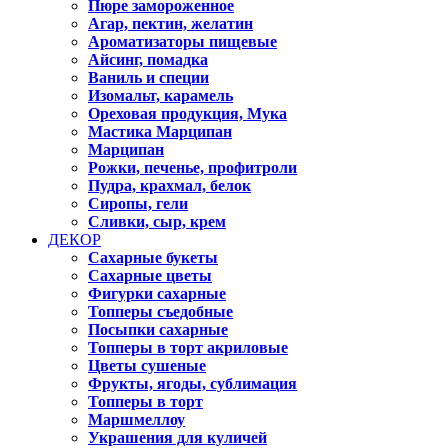
Пюре замороженное
Агар, пектин, желатин
Ароматизаторы пищевые
Айсинг, помадка
Ваниль и специи
Изомальт, карамель
Ореховая продукция, Мука
Мастика Марципан
Марципан
Рожки, печенье, профитроли
Пудра, крахмал, белок
Сиропы, гели
Сливки, сыр, крем
ДЕКОР
Сахарные букеты
Сахарные цветы
Фигурки сахарные
Топперы съедобные
Посыпки сахарные
Топперы в торт акриловые
Цветы сушеные
Фрукты, ягоды, сублимация
Топперы в торт
Маршмеллоу
Украшения для куличей