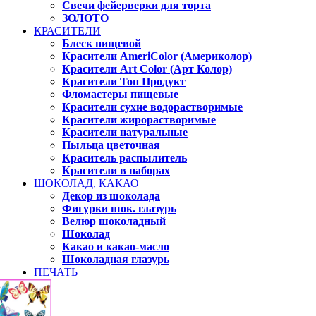
Свечи фейерверки для торта
ЗОЛОТО
КРАСИТЕЛИ
Блеск пищевой
Красители AmeriColor (Америколор)
Красители Art Color (Арт Колор)
Красители Топ Продукт
Фломастеры пищевые
Красители сухие водорастворимые
Красители жирорастворимые
Красители натуральные
Пыльца цветочная
Краситель распылитель
Красители в наборах
ШОКОЛАД, КАКАО
Декор из шоколада
Фигурки шок. глазурь
Велюр шоколадный
Шоколад
Какао и какао-масло
Шоколадная глазурь
ПЕЧАТЬ