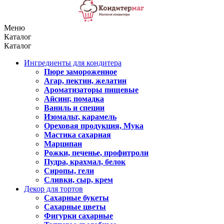
Меню
Каталог
Каталог
Ингредиенты для кондитера
Пюре замороженное
Агар, пектин, желатин
Ароматизаторы пищевые
Айсинг, помадка
Ваниль и специи
Изомальт, карамель
Ореховая продукция, Мука
Мастика сахарная
Марципан
Рожки, печенье, профитроли
Пудра, крахмал, белок
Сиропы, гели
Сливки, сыр, крем
Декор для тортов
Сахарные букеты
Сахарные цветы
Фигурки сахарные