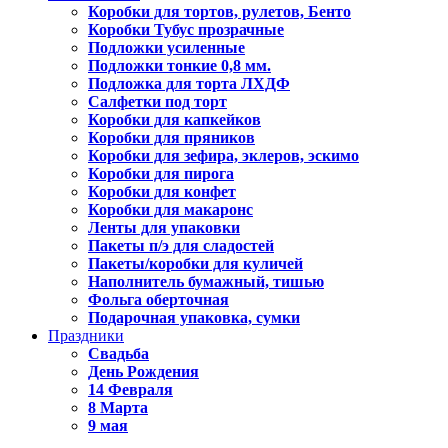
Коробки для тортов, рулетов, Бенто
Коробки Тубус прозрачные
Подложки усиленные
Подложки тонкие 0,8 мм.
Подложка для торта ЛХДФ
Салфетки под торт
Коробки для капкейков
Коробки для пряников
Коробки для зефира, эклеров, эскимо
Коробки для пирога
Коробки для конфет
Коробки для макаронс
Ленты для упаковки
Пакеты п/э для сладостей
Пакеты/коробки для куличей
Наполнитель бумажный, тишью
Фольга оберточная
Подарочная упаковка, сумки
Праздники
Свадьба
День Рождения
14 Февраля
8 Марта
9 мая