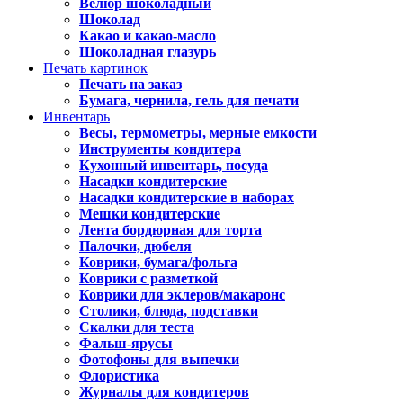
Велюр шоколадный
Шоколад
Какао и какао-масло
Шоколадная глазурь
Печать картинок
Печать на заказ
Бумага, чернила, гель для печати
Инвентарь
Весы, термометры, мерные емкости
Инструменты кондитера
Кухонный инвентарь, посуда
Насадки кондитерские
Насадки кондитерские в наборах
Мешки кондитерские
Лента бордюрная для торта
Палочки, дюбеля
Коврики, бумага/фольга
Коврики с разметкой
Коврики для эклеров/макаронс
Столики, блюда, подставки
Скалки для теста
Фальш-ярусы
Фотофоны для выпечки
Флористика
Журналы для кондитеров