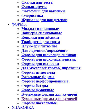
Скалки для теста
Фальш-ярусы
Фотофоны для выпечки
Флористика
Журналы для кондитеров
ФОРМЫ
Молды силиконовые
Вайнеры силиконовые
Коврики для айсинга
Трафареты для торта
Плунжеры/штампы
Для леденцов/мороженого
Формы для шоколада силикон
Формы для шоколада пластик
Формы для выпечки
Для муссовых тортов, пирожных
Формы из металла
Разъемные формы
Формы перфорированные
Формы без дна
Формы бумажные
Бумажные формы для куличей
Бумажные формы для куличей
Формы пасхальные
УПАКОВКА