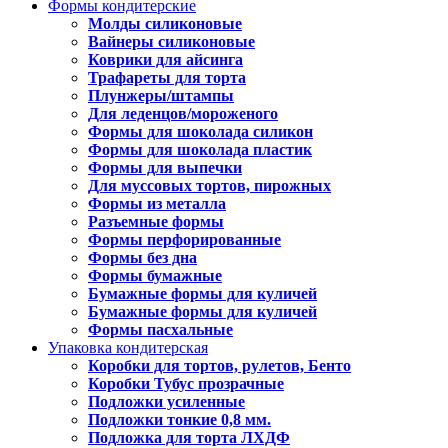
Формы кондитерские
Молды силиконовые
Вайнеры силиконовые
Коврики для айсинга
Трафареты для торта
Плунжеры/штампы
Для леденцов/мороженого
Формы для шоколада силикон
Формы для шоколада пластик
Формы для выпечки
Для муссовых тортов, пирожных
Формы из металла
Разъемные формы
Формы перфорированные
Формы без дна
Формы бумажные
Бумажные формы для куличей
Бумажные формы для куличей
Формы пасхальные
Упаковка кондитерская
Коробки для тортов, рулетов, Бенто
Коробки Тубус прозрачные
Подложки усиленные
Подложки тонкие 0,8 мм.
Подложка для торта ЛХДФ