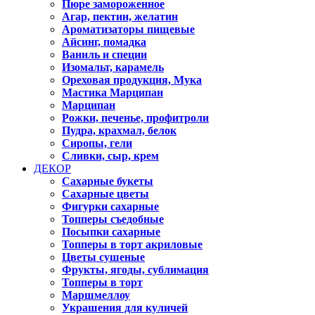
Пюре замороженное
Агар, пектин, желатин
Ароматизаторы пищевые
Айсинг, помадка
Ваниль и специи
Изомальт, карамель
Ореховая продукция, Мука
Мастика Марципан
Марципан
Рожки, печенье, профитроли
Пудра, крахмал, белок
Сиропы, гели
Сливки, сыр, крем
ДЕКОР
Сахарные букеты
Сахарные цветы
Фигурки сахарные
Топперы съедобные
Посыпки сахарные
Топперы в торт акриловые
Цветы сушеные
Фрукты, ягоды, сублимация
Топперы в торт
Маршмеллоу
Украшения для куличей