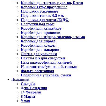
Коробки для тортов, рулетов, Бенто
Коробки Тубус прозрачные
Подложки усиленные
Подложки тонкие 0,8 мм.
Подложка для торта ЛХДФ
Салфетки под торт
Коробки для капкейков
Коробки для пряников
Коробки для зефира, эклеров, эскимо
Коробки для пирога
Коробки для конфет
Коробки для макаронс
Ленты для упаковки
Пакеты п/э для сладостей
Пакеты/коробки для куличей
Наполнитель бумажный, тишью
Фольга оберточная
Подарочная упаковка, сумки
Праздники
Свадьба
День Рождения
14 Февраля
8 Марта
9 мая