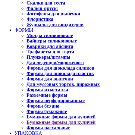
Скалки для теста
Фальш-ярусы
Фотофоны для выпечки
Флористика
Журналы для кондитеров
ФОРМЫ
Молды силиконовые
Вайнеры силиконовые
Коврики для айсинга
Трафареты для торта
Плунжеры/штампы
Для леденцов/мороженого
Формы для шоколада силикон
Формы для шоколада пластик
Формы для выпечки
Для муссовых тортов, пирожных
Формы из металла
Разъемные формы
Формы перфорированные
Формы без дна
Формы бумажные
Бумажные формы для куличей
Бумажные формы для куличей
Формы пасхальные
УПАКОВКА