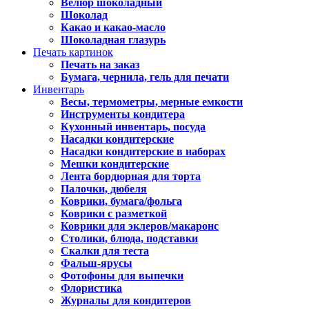
Велюр шоколадный
Шоколад
Какао и какао-масло
Шоколадная глазурь
Печать картинок
Печать на заказ
Бумага, чернила, гель для печати
Инвентарь
Весы, термометры, мерные емкости
Инструменты кондитера
Кухонный инвентарь, посуда
Насадки кондитерские
Насадки кондитерские в наборах
Мешки кондитерские
Лента бордюрная для торта
Палочки, дюбеля
Коврики, бумага/фольга
Коврики с разметкой
Коврики для эклеров/макаронс
Столики, блюда, подставки
Скалки для теста
Фальш-ярусы
Фотофоны для выпечки
Флористика
Журналы для кондитеров