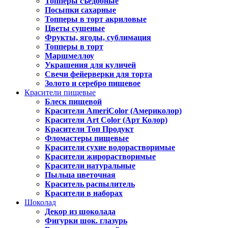
Топперы съедобные
Посыпки сахарные
Топперы в торт акриловые
Цветы сушеные
Фрукты, ягоды, сублимация
Топперы в торт
Маршмеллоу
Украшения для куличей
Свечи фейерверки для торта
Золото и серебро пищевое
Красители пищевые
Блеск пищевой
Красители AmeriColor (Америколор)
Красители Art Color (Арт Колор)
Красители Топ Продукт
Фломастеры пищевые
Красители сухие водорастворимые
Красители жирорастворимые
Красители натуральные
Пыльца цветочная
Краситель распылитель
Красители в наборах
Шоколад
Декор из шоколада
Фигурки шок. глазурь