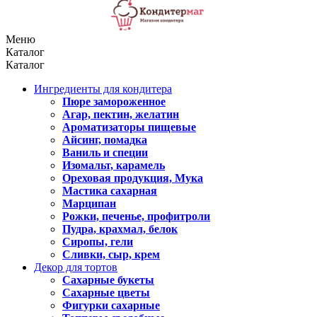
Меню
Каталог
Каталог
Ингредиенты для кондитера
Пюре замороженное
Агар, пектин, желатин
Ароматизаторы пищевые
Айсинг, помадка
Ваниль и специи
Изомальт, карамель
Ореховая продукция, Мука
Мастика сахарная
Марципан
Рожки, печенье, профитроли
Пудра, крахмал, белок
Сиропы, гели
Сливки, сыр, крем
Декор для тортов
Сахарные букеты
Сахарные цветы
Фигурки сахарные