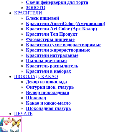
Свечи фейерверки для торта
ЗОЛОТО
КРАСИТЕЛИ
Блеск пищевой
Красители AmeriColor (Америколор)
Красители Art Color (Арт Колор)
Красители Топ Продукт
Фломастеры пищевые
Красители сухие водорастворимые
Красители жирорастворимые
Красители натуральные
Пыльца цветочная
Краситель распылитель
Красители в наборах
ШОКОЛАД, КАКАО
Декор из шоколада
Фигурки шок. глазурь
Велюр шоколадный
Шоколад
Какао и какао-масло
Шоколадная глазурь
ПЕЧАТЬ