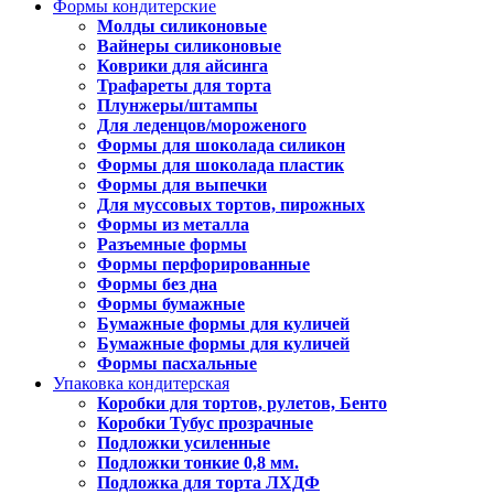
Формы кондитерские
Молды силиконовые
Вайнеры силиконовые
Коврики для айсинга
Трафареты для торта
Плунжеры/штампы
Для леденцов/мороженого
Формы для шоколада силикон
Формы для шоколада пластик
Формы для выпечки
Для муссовых тортов, пирожных
Формы из металла
Разъемные формы
Формы перфорированные
Формы без дна
Формы бумажные
Бумажные формы для куличей
Бумажные формы для куличей
Формы пасхальные
Упаковка кондитерская
Коробки для тортов, рулетов, Бенто
Коробки Тубус прозрачные
Подложки усиленные
Подложки тонкие 0,8 мм.
Подложка для торта ЛХДФ