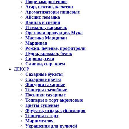
Пюре замороженное
Агар, пектин, желатин
Ароматизаторы пищевые
Айсинг, помадка
Ваниль и специи
Изомальт, карамель
Ореховая продукция, Мука
Мастика Марципан
Марципан
Рожки, печенье, профитроли
Пудра, крахмал, белок
Сиропы, гели
Сливки, сыр, крем
ДЕКОР
Сахарные букеты
Сахарные цветы
Фигурки сахарные
Топперы съедобные
Посыпки сахарные
Топперы в торт акриловые
Цветы сушеные
Фрукты, ягоды, сублимация
Топперы в торт
Маршмеллоу
Украшения для куличей