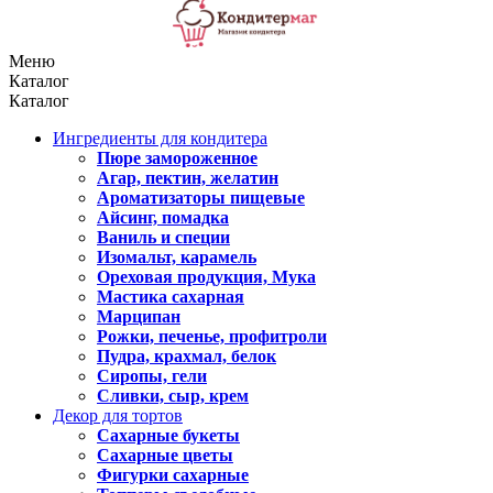
Меню
Каталог
Каталог
Ингредиенты для кондитера
Пюре замороженное
Агар, пектин, желатин
Ароматизаторы пищевые
Айсинг, помадка
Ваниль и специи
Изомальт, карамель
Ореховая продукция, Мука
Мастика сахарная
Марципан
Рожки, печенье, профитроли
Пудра, крахмал, белок
Сиропы, гели
Сливки, сыр, крем
Декор для тортов
Сахарные букеты
Сахарные цветы
Фигурки сахарные