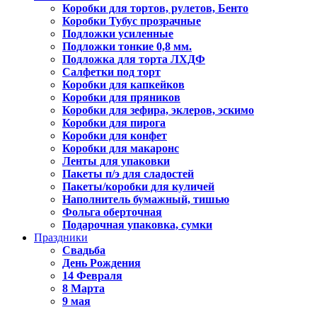
Коробки для тортов, рулетов, Бенто
Коробки Тубус прозрачные
Подложки усиленные
Подложки тонкие 0,8 мм.
Подложка для торта ЛХДФ
Салфетки под торт
Коробки для капкейков
Коробки для пряников
Коробки для зефира, эклеров, эскимо
Коробки для пирога
Коробки для конфет
Коробки для макаронс
Ленты для упаковки
Пакеты п/э для сладостей
Пакеты/коробки для куличей
Наполнитель бумажный, тишью
Фольга оберточная
Подарочная упаковка, сумки
Праздники
Свадьба
День Рождения
14 Февраля
8 Марта
9 мая