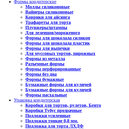
Формы кондитерские
Молды силиконовые
Вайнеры силиконовые
Коврики для айсинга
Трафареты для торта
Плунжеры/штампы
Для леденцов/мороженого
Формы для шоколада силикон
Формы для шоколада пластик
Формы для выпечки
Для муссовых тортов, пирожных
Формы из металла
Разъемные формы
Формы перфорированные
Формы без дна
Формы бумажные
Бумажные формы для куличей
Бумажные формы для куличей
Формы пасхальные
Упаковка кондитерская
Коробки для тортов, рулетов, Бенто
Коробки Тубус прозрачные
Подложки усиленные
Подложки тонкие 0,8 мм.
Подложка для торта ЛХДФ