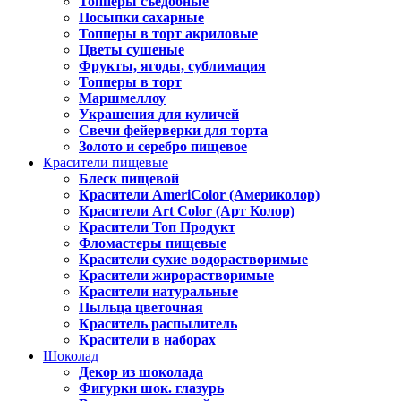
Топперы съедобные
Посыпки сахарные
Топперы в торт акриловые
Цветы сушеные
Фрукты, ягоды, сублимация
Топперы в торт
Маршмеллоу
Украшения для куличей
Свечи фейерверки для торта
Золото и серебро пищевое
Красители пищевые
Блеск пищевой
Красители AmeriColor (Америколор)
Красители Art Color (Арт Колор)
Красители Топ Продукт
Фломастеры пищевые
Красители сухие водорастворимые
Красители жирорастворимые
Красители натуральные
Пыльца цветочная
Краситель распылитель
Красители в наборах
Шоколад
Декор из шоколада
Фигурки шок. глазурь