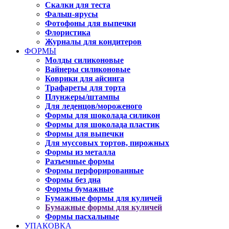
Скалки для теста
Фальш-ярусы
Фотофоны для выпечки
Флористика
Журналы для кондитеров
ФОРМЫ
Молды силиконовые
Вайнеры силиконовые
Коврики для айсинга
Трафареты для торта
Плунжеры/штампы
Для леденцов/мороженого
Формы для шоколада силикон
Формы для шоколада пластик
Формы для выпечки
Для муссовых тортов, пирожных
Формы из металла
Разъемные формы
Формы перфорированные
Формы без дна
Формы бумажные
Бумажные формы для куличей
Бумажные формы для куличей
Формы пасхальные
УПАКОВКА