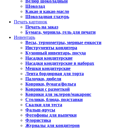
Велюр шоколадный
Шоколад
Какао и какао-масло
Шоколадная глазурь
Печать картинок
Печать на заказ
Бумага, чернила, гель для печати
Инвентарь
Весы, термометры, мерные емкости
Инструменты кондитера
Кухонный инвентарь, посуда
Насадки кондитерские
Насадки кондитерские в наборах
Мешки кондитерские
Лента бордюрная для торта
Палочки, дюбеля
Коврики, бумага/фольга
Коврики с разметкой
Коврики для эклеров/макаронс
Столики, блюда, подставки
Скалки для теста
Фальш-ярусы
Фотофоны для выпечки
Флористика
Журналы для кондитеров