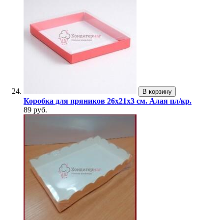
В корзину
Коробка для пряников 26х21х3 см. Алая пл/кр.
89 руб.