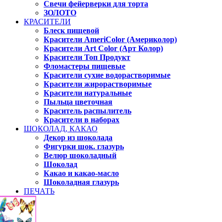
Свечи фейерверки для торта
ЗОЛОТО
КРАСИТЕЛИ
Блеск пищевой
Красители AmeriColor (Америколор)
Красители Art Color (Арт Колор)
Красители Топ Продукт
Фломастеры пищевые
Красители сухие водорастворимые
Красители жирорастворимые
Красители натуральные
Пыльца цветочная
Краситель распылитель
Красители в наборах
ШОКОЛАД, КАКАО
Декор из шоколада
Фигурки шок. глазурь
Велюр шоколадный
Шоколад
Какао и какао-масло
Шоколадная глазурь
ПЕЧАТЬ