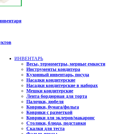
инвентаря
уктов
ИНВЕНТАРЬ
Весы, термометры, мерные емкости
Инструменты кондитера
Кухонный инвентарь, посуда
Насадки кондитерские
Насадки кондитерские в наборах
Мешки кондитерские
Лента бордюрная для торта
Палочки, дюбеля
Коврики, бумага/фольга
Коврики с разметкой
Коврики для эклеров/макаронс
Столики, блюда, подставки
Скалки для теста
Фальш-ярусы