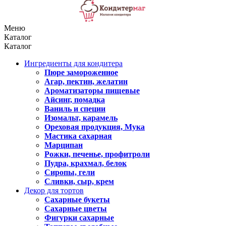
Меню
Каталог
Каталог
Ингредиенты для кондитера
Пюре замороженное
Агар, пектин, желатин
Ароматизаторы пищевые
Айсинг, помадка
Ваниль и специи
Изомальт, карамель
Ореховая продукция, Мука
Мастика сахарная
Марципан
Рожки, печенье, профитроли
Пудра, крахмал, белок
Сиропы, гели
Сливки, сыр, крем
Декор для тортов
Сахарные букеты
Сахарные цветы
Фигурки сахарные