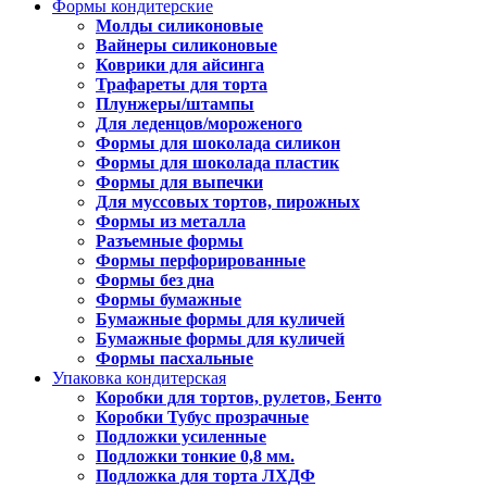
Формы кондитерские
Молды силиконовые
Вайнеры силиконовые
Коврики для айсинга
Трафареты для торта
Плунжеры/штампы
Для леденцов/мороженого
Формы для шоколада силикон
Формы для шоколада пластик
Формы для выпечки
Для муссовых тортов, пирожных
Формы из металла
Разъемные формы
Формы перфорированные
Формы без дна
Формы бумажные
Бумажные формы для куличей
Бумажные формы для куличей
Формы пасхальные
Упаковка кондитерская
Коробки для тортов, рулетов, Бенто
Коробки Тубус прозрачные
Подложки усиленные
Подложки тонкие 0,8 мм.
Подложка для торта ЛХДФ