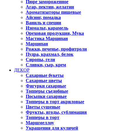
Пюре замороженное
Агар, пектин, желатин
Ароматизаторы пищевые
Айсинг, помадка
Ваниль и специи
Изомальт, карамель
Ореховая продукция, Мука
Мастика Марципан
Марципан
Рожки, печенье, профитроли
Пудра, крахмал, белок
Сиропы, гели
Сливки, сыр, крем
ДЕКОР
Сахарные букеты
Сахарные цветы
Фигурки сахарные
Топперы съедобные
Посыпки сахарные
Топперы в торт акриловые
Цветы сушеные
Фрукты, ягоды, сублимация
Топперы в торт
Маршмеллоу
Украшения для куличей