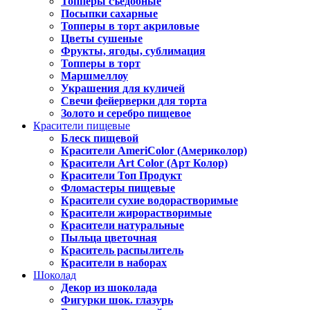
Топперы съедобные
Посыпки сахарные
Топперы в торт акриловые
Цветы сушеные
Фрукты, ягоды, сублимация
Топперы в торт
Маршмеллоу
Украшения для куличей
Свечи фейерверки для торта
Золото и серебро пищевое
Красители пищевые
Блеск пищевой
Красители AmeriColor (Америколор)
Красители Art Color (Арт Колор)
Красители Топ Продукт
Фломастеры пищевые
Красители сухие водорастворимые
Красители жирорастворимые
Красители натуральные
Пыльца цветочная
Краситель распылитель
Красители в наборах
Шоколад
Декор из шоколада
Фигурки шок. глазурь