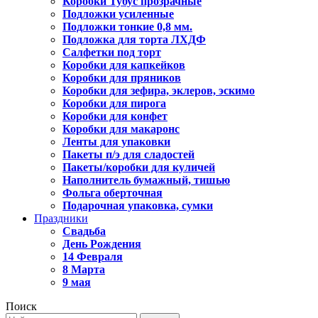
Коробки Тубус прозрачные
Подложки усиленные
Подложки тонкие 0,8 мм.
Подложка для торта ЛХДФ
Салфетки под торт
Коробки для капкейков
Коробки для пряников
Коробки для зефира, эклеров, эскимо
Коробки для пирога
Коробки для конфет
Коробки для макаронс
Ленты для упаковки
Пакеты п/э для сладостей
Пакеты/коробки для куличей
Наполнитель бумажный, тишью
Фольга оберточная
Подарочная упаковка, сумки
Праздники
Свадьба
День Рождения
14 Февраля
8 Марта
9 мая
Поиск