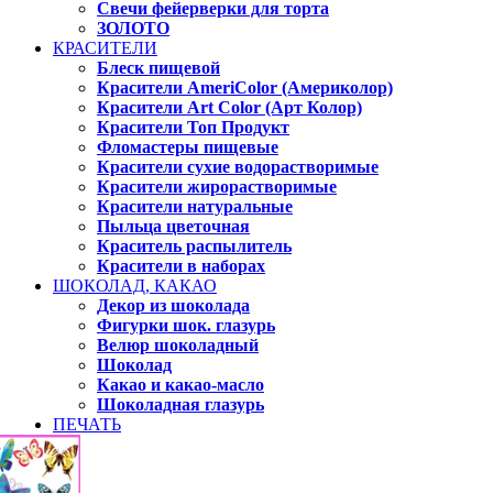
Свечи фейерверки для торта
ЗОЛОТО
КРАСИТЕЛИ
Блеск пищевой
Красители AmeriColor (Америколор)
Красители Art Color (Арт Колор)
Красители Топ Продукт
Фломастеры пищевые
Красители сухие водорастворимые
Красители жирорастворимые
Красители натуральные
Пыльца цветочная
Краситель распылитель
Красители в наборах
ШОКОЛАД, КАКАО
Декор из шоколада
Фигурки шок. глазурь
Велюр шоколадный
Шоколад
Какао и какао-масло
Шоколадная глазурь
ПЕЧАТЬ