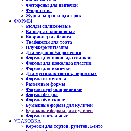
Фотофоны для выпечки
Флористика
Журналы для кондитеров
ФОРМЫ
Молды силиконовые
Вайнеры силиконовые
Коврики для айсинга
Трафареты для торта
Плунжеры/штампы
Для леденцов/мороженого
Формы для шоколада силикон
Формы для шоколада пластик
Формы для выпечки
Для муссовых тортов, пирожных
Формы из металла
Разъемные формы
Формы перфорированные
Формы без дна
Формы бумажные
Бумажные формы для куличей
Бумажные формы для куличей
Формы пасхальные
УПАКОВКА
Коробки для тортов, рулетов, Бенто