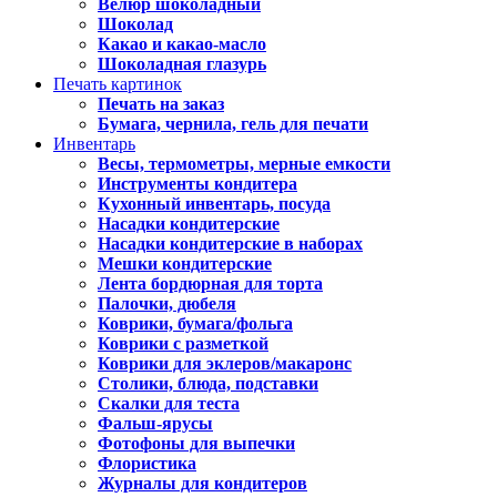
Велюр шоколадный
Шоколад
Какао и какао-масло
Шоколадная глазурь
Печать картинок
Печать на заказ
Бумага, чернила, гель для печати
Инвентарь
Весы, термометры, мерные емкости
Инструменты кондитера
Кухонный инвентарь, посуда
Насадки кондитерские
Насадки кондитерские в наборах
Мешки кондитерские
Лента бордюрная для торта
Палочки, дюбеля
Коврики, бумага/фольга
Коврики с разметкой
Коврики для эклеров/макаронс
Столики, блюда, подставки
Скалки для теста
Фальш-ярусы
Фотофоны для выпечки
Флористика
Журналы для кондитеров