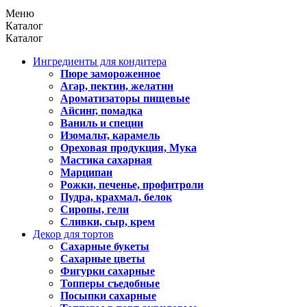
Меню
Каталог
Каталог
Ингредиенты для кондитера
Пюре замороженное
Агар, пектин, желатин
Ароматизаторы пищевые
Айсинг, помадка
Ваниль и специи
Изомальт, карамель
Ореховая продукция, Мука
Мастика сахарная
Марципан
Рожки, печенье, профитроли
Пудра, крахмал, белок
Сиропы, гели
Сливки, сыр, крем
Декор для тортов
Сахарные букеты
Сахарные цветы
Фигурки сахарные
Топперы съедобные
Посыпки сахарные