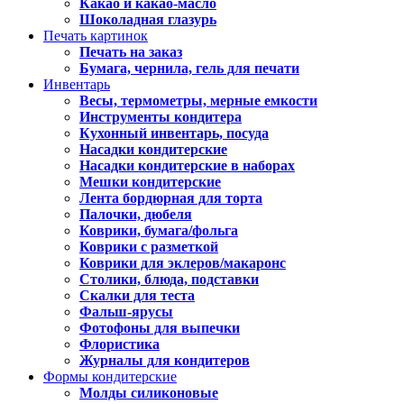
Какао и какао-масло
Шоколадная глазурь
Печать картинок
Печать на заказ
Бумага, чернила, гель для печати
Инвентарь
Весы, термометры, мерные емкости
Инструменты кондитера
Кухонный инвентарь, посуда
Насадки кондитерские
Насадки кондитерские в наборах
Мешки кондитерские
Лента бордюрная для торта
Палочки, дюбеля
Коврики, бумага/фольга
Коврики с разметкой
Коврики для эклеров/макаронс
Столики, блюда, подставки
Скалки для теста
Фальш-ярусы
Фотофоны для выпечки
Флористика
Журналы для кондитеров
Формы кондитерские
Молды силиконовые