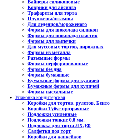
Вайнеры силиконовые
Коврики для айсинга
Трафареты для торта
Плунжеры/штампы
Для леденцов/мороженого
Формы для шоколада силикон
Формы для шоколада пластик
Формы для выпечки
Для муссовых тортов, пирожных
Формы из металла
Разъемные формы
Формы перфорированные
Формы без дна
Формы бумажные
Бумажные формы для куличей
Бумажные формы для куличей
Формы пасхальные
Упаковка кондитерская
Коробки для тортов, рулетов, Бенто
Коробки Тубус прозрачные
Подложки усиленные
Подложки тонкие 0,8 мм.
Подложка для торта ЛХДФ
Салфетки под торт
Коробки для капкейков