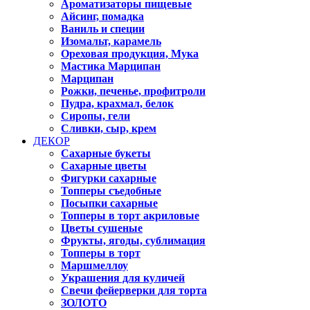
Ароматизаторы пищевые
Айсинг, помадка
Ваниль и специи
Изомальт, карамель
Ореховая продукция, Мука
Мастика Марципан
Марципан
Рожки, печенье, профитроли
Пудра, крахмал, белок
Сиропы, гели
Сливки, сыр, крем
ДЕКОР
Сахарные букеты
Сахарные цветы
Фигурки сахарные
Топперы съедобные
Посыпки сахарные
Топперы в торт акриловые
Цветы сушеные
Фрукты, ягоды, сублимация
Топперы в торт
Маршмеллоу
Украшения для куличей
Свечи фейерверки для торта
ЗОЛОТО