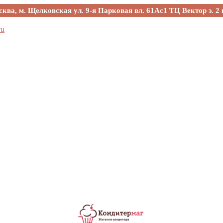
сква, м. Щелковская ул. 9-я Парковая вл. 61Ас1 ТЦ Вектор э. 2 
ru