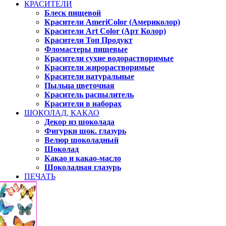
КРАСИТЕЛИ
Блеск пищевой
Красители AmeriColor (Америколор)
Красители Art Color (Арт Колор)
Красители Топ Продукт
Фломастеры пищевые
Красители сухие водорастворимые
Красители жирорастворимые
Красители натуральные
Пыльца цветочная
Краситель распылитель
Красители в наборах
ШОКОЛАД, КАКАО
Декор из шоколада
Фигурки шок. глазурь
Велюр шоколадный
Шоколад
Какао и какао-масло
Шоколадная глазурь
ПЕЧАТЬ