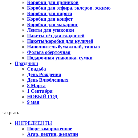
Коробки для пряников
Коробки для зефира, эклеров, эскимо
Коробки для пирога
Коробки для конфет
Коробки для макаронс
Ленты для упаковки
Пакеты п/э для сладостей
Пакеты/коробки для куличей
Наполнитель бумажный, тишью
Фольга оберточная
Подарочная упаковка, сумки
Праздники
Свадьба
День Рождения
День Влюбленных
8 Марта
1 Сентября
НОВЫЙ ГОД
9 мая
закрыть
ИНГРЕДИЕНТЫ
Пюре замороженное
Агар, пектин, желатин