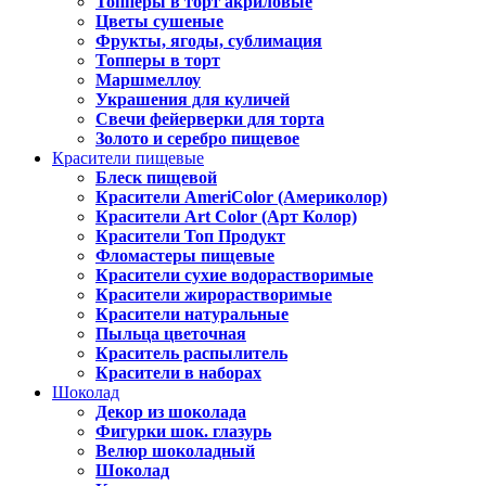
Топперы в торт акриловые
Цветы сушеные
Фрукты, ягоды, сублимация
Топперы в торт
Маршмеллоу
Украшения для куличей
Свечи фейерверки для торта
Золото и серебро пищевое
Красители пищевые
Блеск пищевой
Красители AmeriColor (Америколор)
Красители Art Color (Арт Колор)
Красители Топ Продукт
Фломастеры пищевые
Красители сухие водорастворимые
Красители жирорастворимые
Красители натуральные
Пыльца цветочная
Краситель распылитель
Красители в наборах
Шоколад
Декор из шоколада
Фигурки шок. глазурь
Велюр шоколадный
Шоколад