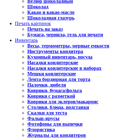
Велюр шоколадный
Шоколад
Какао и какао-масло
Шоколадная глазурь
Печать картинок
Печать на заказ
Бумага, чернила, гель для печати
Инвентарь
Весы, термометры, мерные емкости
Инструменты кондитера
Кухонный инвентарь, посуда
Насадки кондитерские
Насадки кондитерские в наборах
Мешки кондитерские
Лента бордюрная для торта
Палочки, дюбеля
Коврики, бумага/фольга
Коврики с разметкой
Коврики для эклеров/макаронс
Столики, блюда, подставки
Скалки для теста
Фальш-ярусы
Фотофоны для выпечки
Флористика
Журналы для кондитеров