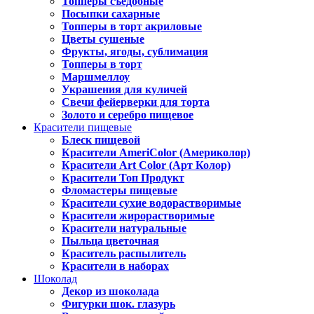
Топперы съедобные
Посыпки сахарные
Топперы в торт акриловые
Цветы сушеные
Фрукты, ягоды, сублимация
Топперы в торт
Маршмеллоу
Украшения для куличей
Свечи фейерверки для торта
Золото и серебро пищевое
Красители пищевые
Блеск пищевой
Красители AmeriColor (Америколор)
Красители Art Color (Арт Колор)
Красители Топ Продукт
Фломастеры пищевые
Красители сухие водорастворимые
Красители жирорастворимые
Красители натуральные
Пыльца цветочная
Краситель распылитель
Красители в наборах
Шоколад
Декор из шоколада
Фигурки шок. глазурь