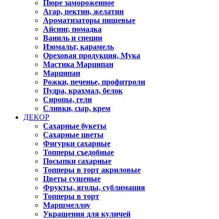
Пюре замороженное
Агар, пектин, желатин
Ароматизаторы пищевые
Айсинг, помадка
Ваниль и специи
Изомальт, карамель
Ореховая продукция, Мука
Мастика Марципан
Марципан
Рожки, печенье, профитроли
Пудра, крахмал, белок
Сиропы, гели
Сливки, сыр, крем
ДЕКОР
Сахарные букеты
Сахарные цветы
Фигурки сахарные
Топперы съедобные
Посыпки сахарные
Топперы в торт акриловые
Цветы сушеные
Фрукты, ягоды, сублимация
Топперы в торт
Маршмеллоу
Украшения для куличей