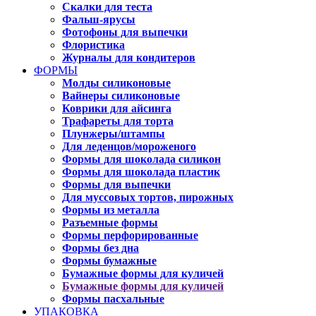
Скалки для теста
Фальш-ярусы
Фотофоны для выпечки
Флористика
Журналы для кондитеров
ФОРМЫ
Молды силиконовые
Вайнеры силиконовые
Коврики для айсинга
Трафареты для торта
Плунжеры/штампы
Для леденцов/мороженого
Формы для шоколада силикон
Формы для шоколада пластик
Формы для выпечки
Для муссовых тортов, пирожных
Формы из металла
Разъемные формы
Формы перфорированные
Формы без дна
Формы бумажные
Бумажные формы для куличей
Бумажные формы для куличей
Формы пасхальные
УПАКОВКА