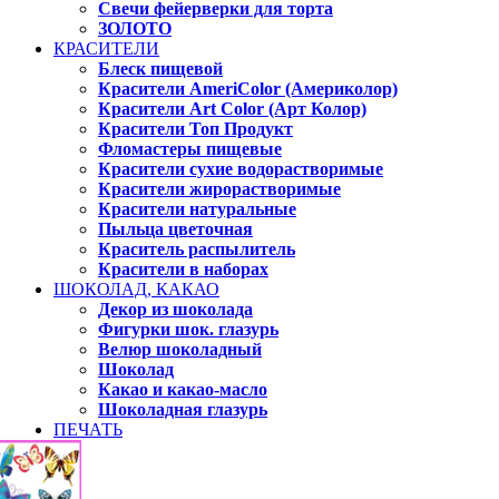
Свечи фейерверки для торта
ЗОЛОТО
КРАСИТЕЛИ
Блеск пищевой
Красители AmeriColor (Америколор)
Красители Art Color (Арт Колор)
Красители Топ Продукт
Фломастеры пищевые
Красители сухие водорастворимые
Красители жирорастворимые
Красители натуральные
Пыльца цветочная
Краситель распылитель
Красители в наборах
ШОКОЛАД, КАКАО
Декор из шоколада
Фигурки шок. глазурь
Велюр шоколадный
Шоколад
Какао и какао-масло
Шоколадная глазурь
ПЕЧАТЬ