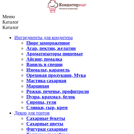
Меню
Каталог
Каталог
Ингредиенты для кондитера
Пюре замороженное
Агар, пектин, желатин
Ароматизаторы пищевые
Айсинг, помадка
Ваниль и специи
Изомальт, карамель
Ореховая продукция, Мука
Мастика сахарная
Марципан
Рожки, печенье, профитроли
Пудра, крахмал, белок
Сиропы, гели
Сливки, сыр, крем
Декор для тортов
Сахарные букеты
Сахарные цветы
Фигурки сахарные