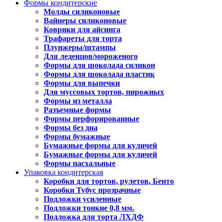
Формы кондитерские
Молды силиконовые
Вайнеры силиконовые
Коврики для айсинга
Трафареты для торта
Плунжеры/штампы
Для леденцов/мороженого
Формы для шоколада силикон
Формы для шоколада пластик
Формы для выпечки
Для муссовых тортов, пирожных
Формы из металла
Разъемные формы
Формы перфорированные
Формы без дна
Формы бумажные
Бумажные формы для куличей
Бумажные формы для куличей
Формы пасхальные
Упаковка кондитерская
Коробки для тортов, рулетов, Бенто
Коробки Тубус прозрачные
Подложки усиленные
Подложки тонкие 0,8 мм.
Подложка для торта ЛХДФ