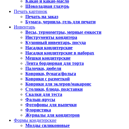
Какао и какао-масло
Шоколадная глазурь
Печать картинок
Печать на заказ
Бумага, чернила, гель для печати
Инвентарь
Весы, термометры, мерные емкости
Инструменты кондитера
Кухонный инвентарь, посуда
Насадки кондитерские
Насадки кондитерские в наборах
Мешки кондитерские
Лента бордюрная для торта
Палочки, дюбеля
Коврики, бумага/фольга
Коврики с разметкой
Коврики для эклеров/макаронс
Столики, блюда, подставки
Скалки для теста
Фальш-ярусы
Фотофоны для выпечки
Флористика
Журналы для кондитеров
Формы кондитерские
Молды силиконовые