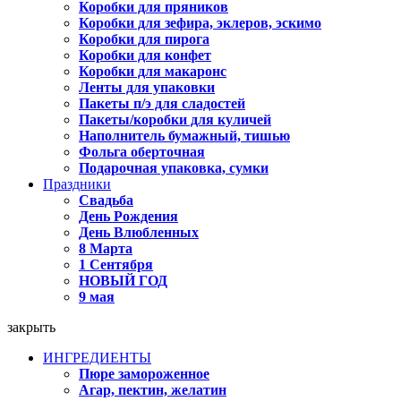
Коробки для пряников
Коробки для зефира, эклеров, эскимо
Коробки для пирога
Коробки для конфет
Коробки для макаронс
Ленты для упаковки
Пакеты п/э для сладостей
Пакеты/коробки для куличей
Наполнитель бумажный, тишью
Фольга оберточная
Подарочная упаковка, сумки
Праздники
Свадьба
День Рождения
День Влюбленных
8 Марта
1 Сентября
НОВЫЙ ГОД
9 мая
закрыть
ИНГРЕДИЕНТЫ
Пюре замороженное
Агар, пектин, желатин