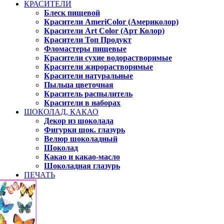
КРАСИТЕЛИ
Блеск пищевой
Красители AmeriColor (Америколор)
Красители Art Color (Арт Колор)
Красители Топ Продукт
Фломастеры пищевые
Красители сухие водорастворимые
Красители жирорастворимые
Красители натуральные
Пыльца цветочная
Краситель распылитель
Красители в наборах
ШОКОЛАД, КАКАО
Декор из шоколада
Фигурки шок. глазурь
Велюр шоколадный
Шоколад
Какао и какао-масло
Шоколадная глазурь
ПЕЧАТЬ