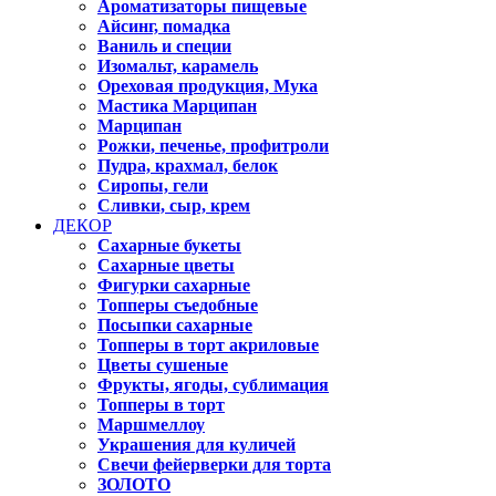
Ароматизаторы пищевые
Айсинг, помадка
Ваниль и специи
Изомальт, карамель
Ореховая продукция, Мука
Мастика Марципан
Марципан
Рожки, печенье, профитроли
Пудра, крахмал, белок
Сиропы, гели
Сливки, сыр, крем
ДЕКОР
Сахарные букеты
Сахарные цветы
Фигурки сахарные
Топперы съедобные
Посыпки сахарные
Топперы в торт акриловые
Цветы сушеные
Фрукты, ягоды, сублимация
Топперы в торт
Маршмеллоу
Украшения для куличей
Свечи фейерверки для торта
ЗОЛОТО