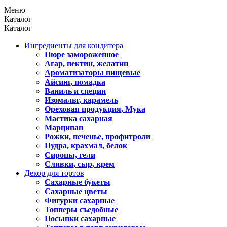
Меню
Каталог
Каталог
Ингредиенты для кондитера
Пюре замороженное
Агар, пектин, желатин
Ароматизаторы пищевые
Айсинг, помадка
Ваниль и специи
Изомальт, карамель
Ореховая продукция, Мука
Мастика сахарная
Марципан
Рожки, печенье, профитроли
Пудра, крахмал, белок
Сиропы, гели
Сливки, сыр, крем
Декор для тортов
Сахарные букеты
Сахарные цветы
Фигурки сахарные
Топперы съедобные
Посыпки сахарные