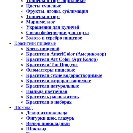
Топперы в торт акриловые
Цветы сушеные
Фрукты, ягоды, сублимация
Топперы в торт
Маршмеллоу
Украшения для куличей
Свечи фейерверки для торта
Золото и серебро пищевое
Красители пищевые
Блеск пищевой
Красители AmeriColor (Америколор)
Красители Art Color (Арт Колор)
Красители Топ Продукт
Фломастеры пищевые
Красители сухие водорастворимые
Красители жирорастворимые
Красители натуральные
Пыльца цветочная
Краситель распылитель
Красители в наборах
Шоколад
Декор из шоколада
Фигурки шок. глазурь
Велюр шоколадный
Шоколад