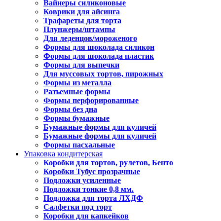
Вайнеры силиконовые
Коврики для айсинга
Трафареты для торта
Плунжеры/штампы
Для леденцов/мороженого
Формы для шоколада силикон
Формы для шоколада пластик
Формы для выпечки
Для муссовых тортов, пирожных
Формы из металла
Разъемные формы
Формы перфорированные
Формы без дна
Формы бумажные
Бумажные формы для куличей
Бумажные формы для куличей
Формы пасхальные
Упаковка кондитерская
Коробки для тортов, рулетов, Бенто
Коробки Тубус прозрачные
Подложки усиленные
Подложки тонкие 0,8 мм.
Подложка для торта ЛХДФ
Салфетки под торт
Коробки для капкейков