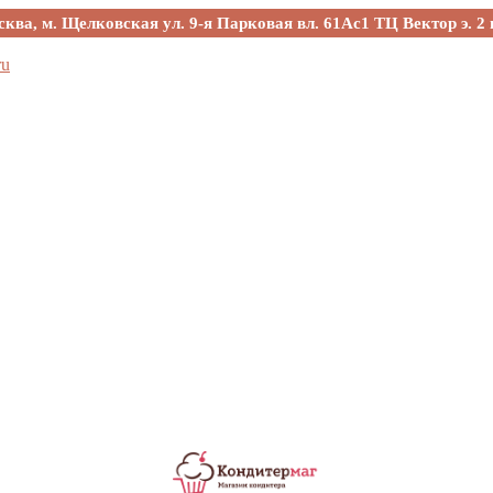
сква, м. Щелковская ул. 9-я Парковая вл. 61Ас1 ТЦ Вектор э. 2 
ru