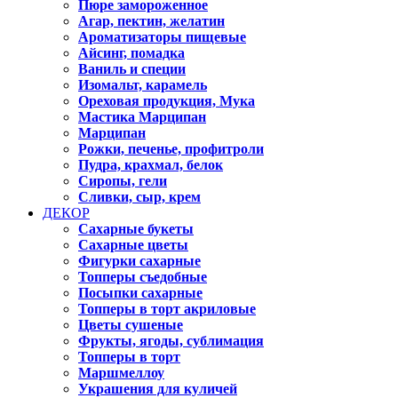
Пюре замороженное
Агар, пектин, желатин
Ароматизаторы пищевые
Айсинг, помадка
Ваниль и специи
Изомальт, карамель
Ореховая продукция, Мука
Мастика Марципан
Марципан
Рожки, печенье, профитроли
Пудра, крахмал, белок
Сиропы, гели
Сливки, сыр, крем
ДЕКОР
Сахарные букеты
Сахарные цветы
Фигурки сахарные
Топперы съедобные
Посыпки сахарные
Топперы в торт акриловые
Цветы сушеные
Фрукты, ягоды, сублимация
Топперы в торт
Маршмеллоу
Украшения для куличей