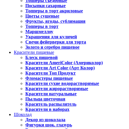
Топперы съедобные
Посыпки сахарные
Топперы в торт акриловые
Цветы сушеные
Фрукты, ягоды, сублимация
Топперы в торт
Маршмеллоу
Украшения для куличей
Свечи фейерверки для торта
Золото и серебро пищевое
Красители пищевые
Блеск пищевой
Красители AmeriColor (Америколор)
Красители Art Color (Арт Колор)
Красители Топ Продукт
Фломастеры пищевые
Красители сухие водорастворимые
Красители жирорастворимые
Красители натуральные
Пыльца цветочная
Краситель распылитель
Красители в наборах
Шоколад
Декор из шоколада
Фигурки шок. глазурь