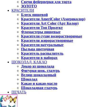
Свечи фейерверки для торта
ЗОЛОТО
КРАСИТЕЛИ
Блеск пищевой
Красители AmeriColor (Америколор)
Красители Art Color (Арт Колор)
Красители Топ Продукт
Фломастеры пищевые
Красители сухие водорастворимые
Красители жирорастворимые
Красители натуральные
Пыльца цветочная
Краситель распылитель
Красители в наборах
ШОКОЛАД, КАКАО
Декор из шоколада
Фигурки шок. глазурь
Велюр шоколадный
Шоколад
Какао и какао-масло
Шоколадная глазурь
ПЕЧАТЬ