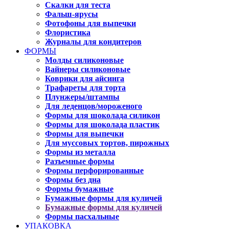
Скалки для теста
Фальш-ярусы
Фотофоны для выпечки
Флористика
Журналы для кондитеров
ФОРМЫ
Молды силиконовые
Вайнеры силиконовые
Коврики для айсинга
Трафареты для торта
Плунжеры/штампы
Для леденцов/мороженого
Формы для шоколада силикон
Формы для шоколада пластик
Формы для выпечки
Для муссовых тортов, пирожных
Формы из металла
Разъемные формы
Формы перфорированные
Формы без дна
Формы бумажные
Бумажные формы для куличей
Бумажные формы для куличей
Формы пасхальные
УПАКОВКА