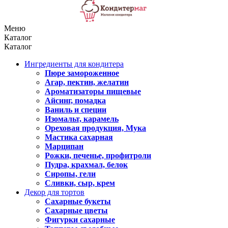
Меню
Каталог
Каталог
Ингредиенты для кондитера
Пюре замороженное
Агар, пектин, желатин
Ароматизаторы пищевые
Айсинг, помадка
Ваниль и специи
Изомальт, карамель
Ореховая продукция, Мука
Мастика сахарная
Марципан
Рожки, печенье, профитроли
Пудра, крахмал, белок
Сиропы, гели
Сливки, сыр, крем
Декор для тортов
Сахарные букеты
Сахарные цветы
Фигурки сахарные