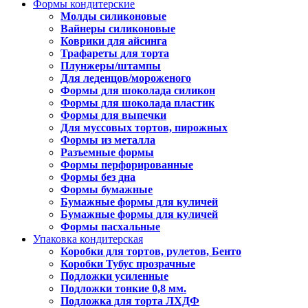
Формы кондитерские
Молды силиконовые
Вайнеры силиконовые
Коврики для айсинга
Трафареты для торта
Плунжеры/штампы
Для леденцов/мороженого
Формы для шоколада силикон
Формы для шоколада пластик
Формы для выпечки
Для муссовых тортов, пирожных
Формы из металла
Разъемные формы
Формы перфорированные
Формы без дна
Формы бумажные
Бумажные формы для куличей
Бумажные формы для куличей
Формы пасхальные
Упаковка кондитерская
Коробки для тортов, рулетов, Бенто
Коробки Тубус прозрачные
Подложки усиленные
Подложки тонкие 0,8 мм.
Подложка для торта ЛХДФ