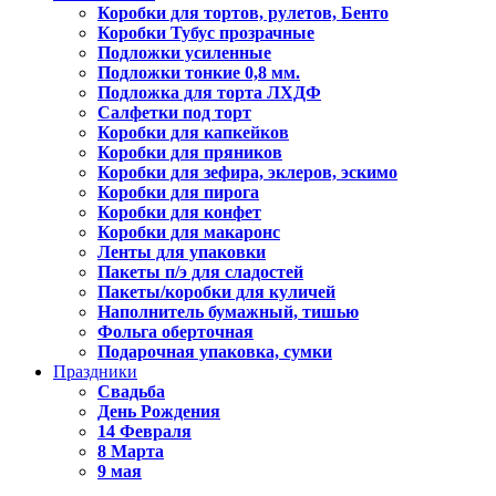
Коробки для тортов, рулетов, Бенто
Коробки Тубус прозрачные
Подложки усиленные
Подложки тонкие 0,8 мм.
Подложка для торта ЛХДФ
Салфетки под торт
Коробки для капкейков
Коробки для пряников
Коробки для зефира, эклеров, эскимо
Коробки для пирога
Коробки для конфет
Коробки для макаронс
Ленты для упаковки
Пакеты п/э для сладостей
Пакеты/коробки для куличей
Наполнитель бумажный, тишью
Фольга оберточная
Подарочная упаковка, сумки
Праздники
Свадьба
День Рождения
14 Февраля
8 Марта
9 мая