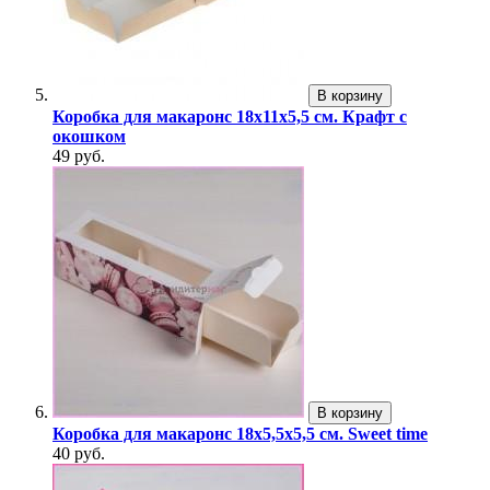
В корзину
Коробка для макаронс 18х11х5,5 см. Крафт с
окошком
49 руб.
В корзину
Коробка для макаронс 18х5,5х5,5 см. Sweet time
40 руб.