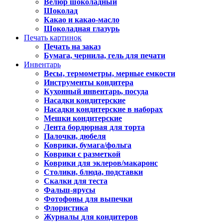
Велюр шоколадный
Шоколад
Какао и какао-масло
Шоколадная глазурь
Печать картинок
Печать на заказ
Бумага, чернила, гель для печати
Инвентарь
Весы, термометры, мерные емкости
Инструменты кондитера
Кухонный инвентарь, посуда
Насадки кондитерские
Насадки кондитерские в наборах
Мешки кондитерские
Лента бордюрная для торта
Палочки, дюбеля
Коврики, бумага/фольга
Коврики с разметкой
Коврики для эклеров/макаронс
Столики, блюда, подставки
Скалки для теста
Фальш-ярусы
Фотофоны для выпечки
Флористика
Журналы для кондитеров