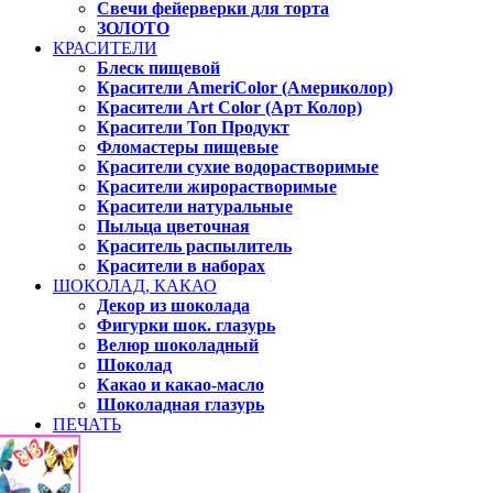
Свечи фейерверки для торта
ЗОЛОТО
КРАСИТЕЛИ
Блеск пищевой
Красители AmeriColor (Америколор)
Красители Art Color (Арт Колор)
Красители Топ Продукт
Фломастеры пищевые
Красители сухие водорастворимые
Красители жирорастворимые
Красители натуральные
Пыльца цветочная
Краситель распылитель
Красители в наборах
ШОКОЛАД, КАКАО
Декор из шоколада
Фигурки шок. глазурь
Велюр шоколадный
Шоколад
Какао и какао-масло
Шоколадная глазурь
ПЕЧАТЬ