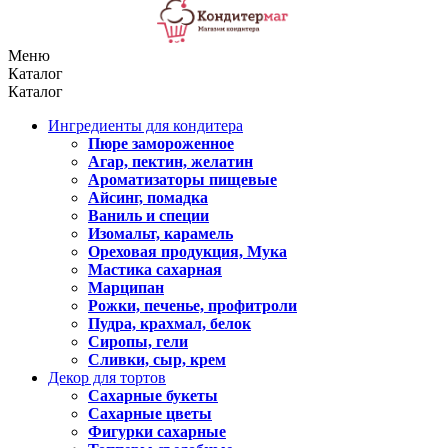
Меню
Каталог
Каталог
Ингредиенты для кондитера
Пюре замороженное
Агар, пектин, желатин
Ароматизаторы пищевые
Айсинг, помадка
Ваниль и специи
Изомальт, карамель
Ореховая продукция, Мука
Мастика сахарная
Марципан
Рожки, печенье, профитроли
Пудра, крахмал, белок
Сиропы, гели
Сливки, сыр, крем
Декор для тортов
Сахарные букеты
Сахарные цветы
Фигурки сахарные