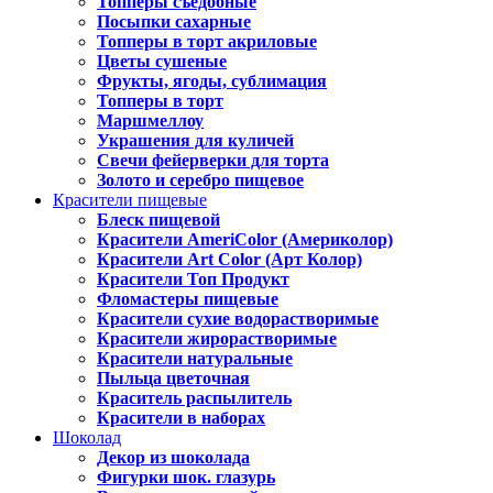
Топперы съедобные
Посыпки сахарные
Топперы в торт акриловые
Цветы сушеные
Фрукты, ягоды, сублимация
Топперы в торт
Маршмеллоу
Украшения для куличей
Свечи фейерверки для торта
Золото и серебро пищевое
Красители пищевые
Блеск пищевой
Красители AmeriColor (Америколор)
Красители Art Color (Арт Колор)
Красители Топ Продукт
Фломастеры пищевые
Красители сухие водорастворимые
Красители жирорастворимые
Красители натуральные
Пыльца цветочная
Краситель распылитель
Красители в наборах
Шоколад
Декор из шоколада
Фигурки шок. глазурь