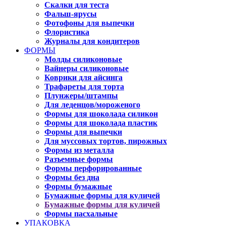
Скалки для теста
Фальш-ярусы
Фотофоны для выпечки
Флористика
Журналы для кондитеров
ФОРМЫ
Молды силиконовые
Вайнеры силиконовые
Коврики для айсинга
Трафареты для торта
Плунжеры/штампы
Для леденцов/мороженого
Формы для шоколада силикон
Формы для шоколада пластик
Формы для выпечки
Для муссовых тортов, пирожных
Формы из металла
Разъемные формы
Формы перфорированные
Формы без дна
Формы бумажные
Бумажные формы для куличей
Бумажные формы для куличей
Формы пасхальные
УПАКОВКА