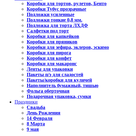
Коробки для тортов, рулетов, Бенто
Коробки Тубус прозрачные
Подложки усиленные
Подложки тонкие 0,8 мм.
Подложка для торта ЛХДФ
Салфетки под торт
Коробки для капкейков
Коробки для пряников
Коробки для зефира, эклеров, эскимо
Коробки для пирога
Коробки для конфет
Коробки для макаронс
Ленты для упаковки
Пакеты п/э для сладостей
Пакеты/коробки для куличей
Наполнитель бумажный, тишью
Фольга оберточная
Подарочная упаковка, сумки
Праздники
Свадьба
День Рождения
14 Февраля
8 Марта
9 мая