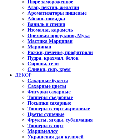
Пюре замороженное
Агар, пектин, желатин
Ароматизаторы пищевые
Айсинг, помадка
Ваниль и специи
Изомальт, карамель
Ореховая продукция, Мука
Мастика Марципан
Марципан
Рожки, печенье, профитроли
Пудра, крахмал, белок
Сиропы, гели
Сливки, сыр, крем
ДЕКОР
Сахарные букеты
Сахарные цветы
Фигурки сахарные
Топперы съедобные
Посыпки сахарные
Топперы в торт акриловые
Цветы сушеные
Фрукты, ягоды, сублимация
Топперы в торт
Маршмеллоу
Украшения для куличей