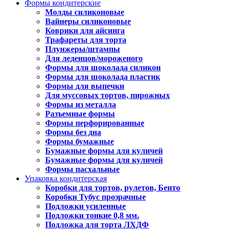
Формы кондитерские
Молды силиконовые
Вайнеры силиконовые
Коврики для айсинга
Трафареты для торта
Плунжеры/штампы
Для леденцов/мороженого
Формы для шоколада силикон
Формы для шоколада пластик
Формы для выпечки
Для муссовых тортов, пирожных
Формы из металла
Разъемные формы
Формы перфорированные
Формы без дна
Формы бумажные
Бумажные формы для куличей
Бумажные формы для куличей
Формы пасхальные
Упаковка кондитерская
Коробки для тортов, рулетов, Бенто
Коробки Тубус прозрачные
Подложки усиленные
Подложки тонкие 0,8 мм.
Подложка для торта ЛХДФ