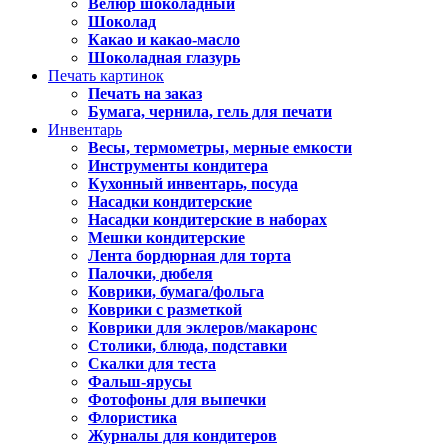
Велюр шоколадный
Шоколад
Какао и какао-масло
Шоколадная глазурь
Печать картинок
Печать на заказ
Бумага, чернила, гель для печати
Инвентарь
Весы, термометры, мерные емкости
Инструменты кондитера
Кухонный инвентарь, посуда
Насадки кондитерские
Насадки кондитерские в наборах
Мешки кондитерские
Лента бордюрная для торта
Палочки, дюбеля
Коврики, бумага/фольга
Коврики с разметкой
Коврики для эклеров/макаронс
Столики, блюда, подставки
Скалки для теста
Фальш-ярусы
Фотофоны для выпечки
Флористика
Журналы для кондитеров