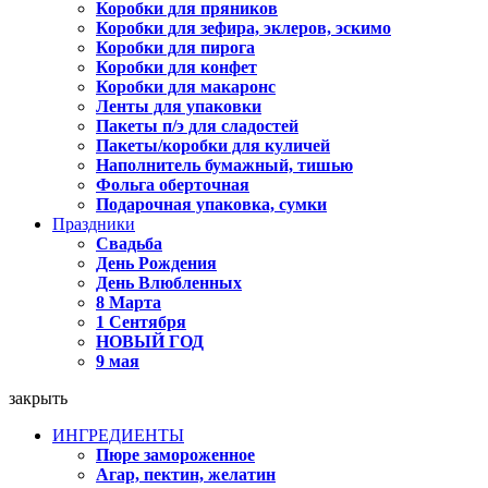
Коробки для пряников
Коробки для зефира, эклеров, эскимо
Коробки для пирога
Коробки для конфет
Коробки для макаронс
Ленты для упаковки
Пакеты п/э для сладостей
Пакеты/коробки для куличей
Наполнитель бумажный, тишью
Фольга оберточная
Подарочная упаковка, сумки
Праздники
Свадьба
День Рождения
День Влюбленных
8 Марта
1 Сентября
НОВЫЙ ГОД
9 мая
закрыть
ИНГРЕДИЕНТЫ
Пюре замороженное
Агар, пектин, желатин