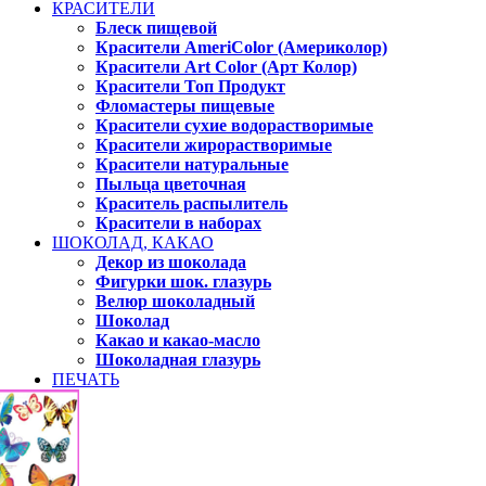
КРАСИТЕЛИ
Блеск пищевой
Красители AmeriColor (Америколор)
Красители Art Color (Арт Колор)
Красители Топ Продукт
Фломастеры пищевые
Красители сухие водорастворимые
Красители жирорастворимые
Красители натуральные
Пыльца цветочная
Краситель распылитель
Красители в наборах
ШОКОЛАД, КАКАО
Декор из шоколада
Фигурки шок. глазурь
Велюр шоколадный
Шоколад
Какао и какао-масло
Шоколадная глазурь
ПЕЧАТЬ