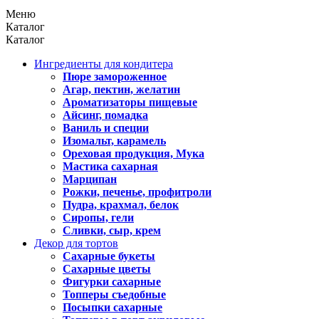
Меню
Каталог
Каталог
Ингредиенты для кондитера
Пюре замороженное
Агар, пектин, желатин
Ароматизаторы пищевые
Айсинг, помадка
Ваниль и специи
Изомальт, карамель
Ореховая продукция, Мука
Мастика сахарная
Марципан
Рожки, печенье, профитроли
Пудра, крахмал, белок
Сиропы, гели
Сливки, сыр, крем
Декор для тортов
Сахарные букеты
Сахарные цветы
Фигурки сахарные
Топперы съедобные
Посыпки сахарные