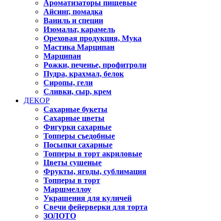
Ароматизаторы пищевые
Айсинг, помадка
Ваниль и специи
Изомальт, карамель
Ореховая продукция, Мука
Мастика Марципан
Марципан
Рожки, печенье, профитроли
Пудра, крахмал, белок
Сиропы, гели
Сливки, сыр, крем
ДЕКОР
Сахарные букеты
Сахарные цветы
Фигурки сахарные
Топперы съедобные
Посыпки сахарные
Топперы в торт акриловые
Цветы сушеные
Фрукты, ягоды, сублимация
Топперы в торт
Маршмеллоу
Украшения для куличей
Свечи фейерверки для торта
ЗОЛОТО