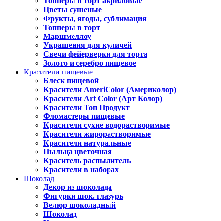
Топперы в торт акриловые
Цветы сушеные
Фрукты, ягоды, сублимация
Топперы в торт
Маршмеллоу
Украшения для куличей
Свечи фейерверки для торта
Золото и серебро пищевое
Красители пищевые
Блеск пищевой
Красители AmeriColor (Америколор)
Красители Art Color (Арт Колор)
Красители Топ Продукт
Фломастеры пищевые
Красители сухие водорастворимые
Красители жирорастворимые
Красители натуральные
Пыльца цветочная
Краситель распылитель
Красители в наборах
Шоколад
Декор из шоколада
Фигурки шок. глазурь
Велюр шоколадный
Шоколад