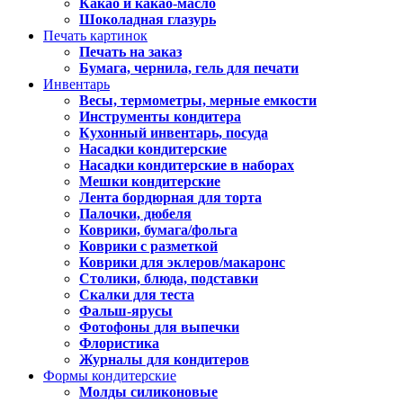
Какао и какао-масло
Шоколадная глазурь
Печать картинок
Печать на заказ
Бумага, чернила, гель для печати
Инвентарь
Весы, термометры, мерные емкости
Инструменты кондитера
Кухонный инвентарь, посуда
Насадки кондитерские
Насадки кондитерские в наборах
Мешки кондитерские
Лента бордюрная для торта
Палочки, дюбеля
Коврики, бумага/фольга
Коврики с разметкой
Коврики для эклеров/макаронс
Столики, блюда, подставки
Скалки для теста
Фальш-ярусы
Фотофоны для выпечки
Флористика
Журналы для кондитеров
Формы кондитерские
Молды силиконовые