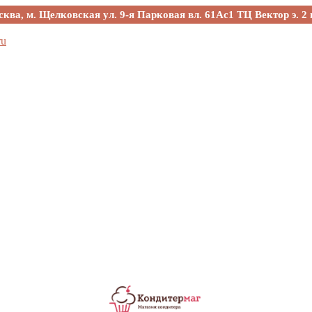
сква, м. Щелковская ул. 9-я Парковая вл. 61Ас1 ТЦ Вектор э. 2 
ru