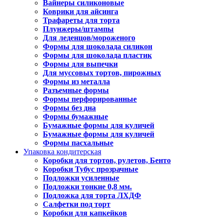
Вайнеры силиконовые
Коврики для айсинга
Трафареты для торта
Плунжеры/штампы
Для леденцов/мороженого
Формы для шоколада силикон
Формы для шоколада пластик
Формы для выпечки
Для муссовых тортов, пирожных
Формы из металла
Разъемные формы
Формы перфорированные
Формы без дна
Формы бумажные
Бумажные формы для куличей
Бумажные формы для куличей
Формы пасхальные
Упаковка кондитерская
Коробки для тортов, рулетов, Бенто
Коробки Тубус прозрачные
Подложки усиленные
Подложки тонкие 0,8 мм.
Подложка для торта ЛХДФ
Салфетки под торт
Коробки для капкейков