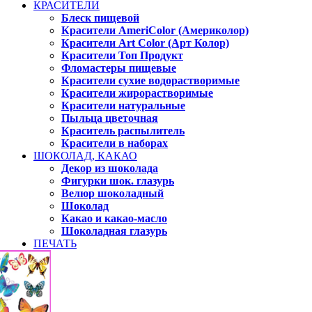
КРАСИТЕЛИ
Блеск пищевой
Красители AmeriColor (Америколор)
Красители Art Color (Арт Колор)
Красители Топ Продукт
Фломастеры пищевые
Красители сухие водорастворимые
Красители жирорастворимые
Красители натуральные
Пыльца цветочная
Краситель распылитель
Красители в наборах
ШОКОЛАД, КАКАО
Декор из шоколада
Фигурки шок. глазурь
Велюр шоколадный
Шоколад
Какао и какао-масло
Шоколадная глазурь
ПЕЧАТЬ