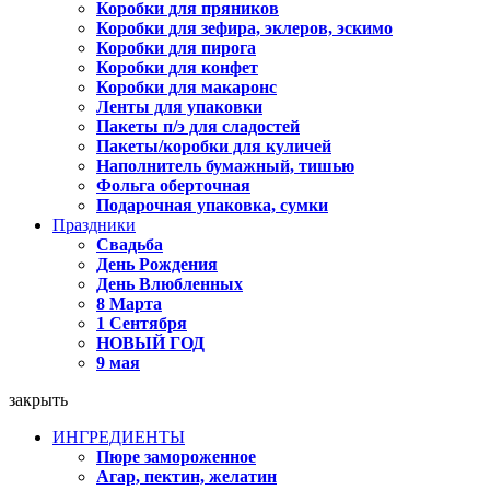
Коробки для пряников
Коробки для зефира, эклеров, эскимо
Коробки для пирога
Коробки для конфет
Коробки для макаронс
Ленты для упаковки
Пакеты п/э для сладостей
Пакеты/коробки для куличей
Наполнитель бумажный, тишью
Фольга оберточная
Подарочная упаковка, сумки
Праздники
Свадьба
День Рождения
День Влюбленных
8 Марта
1 Сентября
НОВЫЙ ГОД
9 мая
закрыть
ИНГРЕДИЕНТЫ
Пюре замороженное
Агар, пектин, желатин