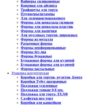
Вайнеры силиконовые
Коврики для айсинга
Трафареты для торта
Плунжеры/штампы
Для леденцов/мороженого
Формы для шоколада силикон
Формы для шоколада пластик
Формы для выпечки
Для муссовых тортов, пирожных
Формы из металла
Разъемные формы
Формы перфорированные
Формы без дна
Формы бумажные
Бумажные формы для куличей
Бумажные формы для куличей
Формы пасхальные
Упаковка кондитерская
Коробки для тортов, рулетов, Бенто
Коробки Тубус прозрачные
Подложки усиленные
Подложки тонкие 0,8 мм.
Подложка для торта ЛХДФ
Салфетки под торт
Коробки для капкейков