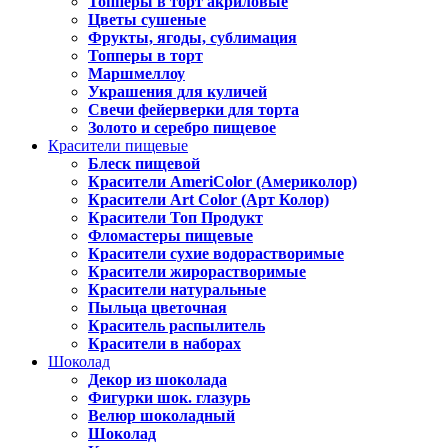
Топперы в торт акриловые
Цветы сушеные
Фрукты, ягоды, сублимация
Топперы в торт
Маршмеллоу
Украшения для куличей
Свечи фейерверки для торта
Золото и серебро пищевое
Красители пищевые
Блеск пищевой
Красители AmeriColor (Америколор)
Красители Art Color (Арт Колор)
Красители Топ Продукт
Фломастеры пищевые
Красители сухие водорастворимые
Красители жирорастворимые
Красители натуральные
Пыльца цветочная
Краситель распылитель
Красители в наборах
Шоколад
Декор из шоколада
Фигурки шок. глазурь
Велюр шоколадный
Шоколад