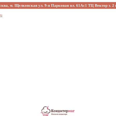
сква, м. Щелковская ул. 9-я Парковая вл. 61Ас1 ТЦ Вектор э. 2 
ru