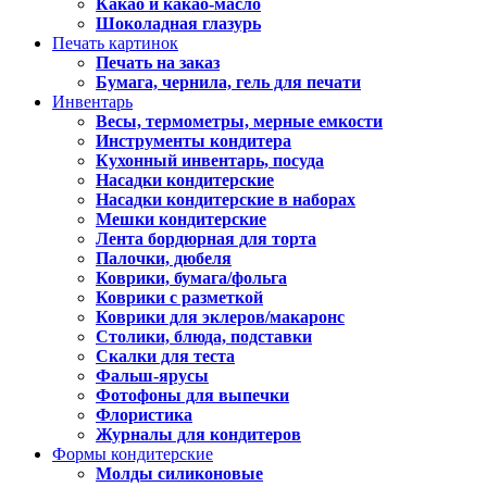
Какао и какао-масло
Шоколадная глазурь
Печать картинок
Печать на заказ
Бумага, чернила, гель для печати
Инвентарь
Весы, термометры, мерные емкости
Инструменты кондитера
Кухонный инвентарь, посуда
Насадки кондитерские
Насадки кондитерские в наборах
Мешки кондитерские
Лента бордюрная для торта
Палочки, дюбеля
Коврики, бумага/фольга
Коврики с разметкой
Коврики для эклеров/макаронс
Столики, блюда, подставки
Скалки для теста
Фальш-ярусы
Фотофоны для выпечки
Флористика
Журналы для кондитеров
Формы кондитерские
Молды силиконовые