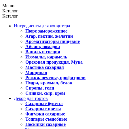
Меню
Каталог
Каталог
Ингредиенты для кондитера
Пюре замороженное
Агар, пектин, желатин
Ароматизаторы пищевые
Айсинг, помадка
Ваниль и специи
Изомальт, карамель
Ореховая продукция, Мука
Мастика сахарная
Марципан
Рожки, печенье, профитроли
Пудра, крахмал, белок
Сиропы, гели
Сливки, сыр, крем
Декор для тортов
Сахарные букеты
Сахарные цветы
Фигурки сахарные
Топперы съедобные
Посыпки сахарные