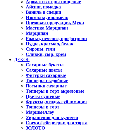
Ароматизаторы пищевые
Айсинг, помадка
Ваниль и специи
Изомальт, карамель
Ореховая продукция, Мука
Мастика Марципан
Марципан
Рожки, печенье, профитроли
Пудра, крахмал, белок
Сиропы, гели
Сливки, сыр, крем
ДЕКОР
Сахарные букеты
Сахарные цветы
Фигурки сахарные
Топперы съедобные
Посыпки сахарные
Топперы в торт акриловые
Цветы сушеные
Фрукты, ягоды, сублимация
Топперы в торт
Маршмеллоу
Украшения для куличей
Свечи фейерверки для торта
ЗОЛОТО