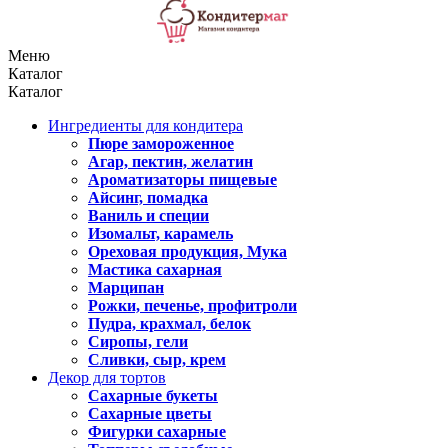
Меню
Каталог
Каталог
Ингредиенты для кондитера
Пюре замороженное
Агар, пектин, желатин
Ароматизаторы пищевые
Айсинг, помадка
Ваниль и специи
Изомальт, карамель
Ореховая продукция, Мука
Мастика сахарная
Марципан
Рожки, печенье, профитроли
Пудра, крахмал, белок
Сиропы, гели
Сливки, сыр, крем
Декор для тортов
Сахарные букеты
Сахарные цветы
Фигурки сахарные