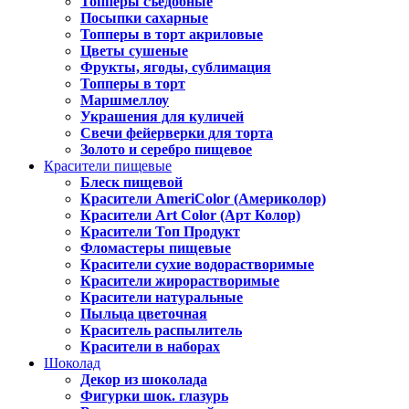
Топперы съедобные
Посыпки сахарные
Топперы в торт акриловые
Цветы сушеные
Фрукты, ягоды, сублимация
Топперы в торт
Маршмеллоу
Украшения для куличей
Свечи фейерверки для торта
Золото и серебро пищевое
Красители пищевые
Блеск пищевой
Красители AmeriColor (Америколор)
Красители Art Color (Арт Колор)
Красители Топ Продукт
Фломастеры пищевые
Красители сухие водорастворимые
Красители жирорастворимые
Красители натуральные
Пыльца цветочная
Краситель распылитель
Красители в наборах
Шоколад
Декор из шоколада
Фигурки шок. глазурь