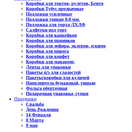
Коробки для тортов, рулетов, Бенто
Коробки Тубус прозрачные
Подложки усиленные
Подложки тонкие 0,8 мм.
Подложка для торта ЛХДФ
Салфетки под торт
Коробки для капкейков
Коробки для пряников
Коробки для зефира, эклеров, эскимо
Коробки для пирога
Коробки для конфет
Коробки для макаронс
Ленты для упаковки
Пакеты п/э для сладостей
Пакеты/коробки для куличей
Наполнитель бумажный, тишью
Фольга оберточная
Подарочная упаковка, сумки
Праздники
Свадьба
День Рождения
14 Февраля
8 Марта
9 мая