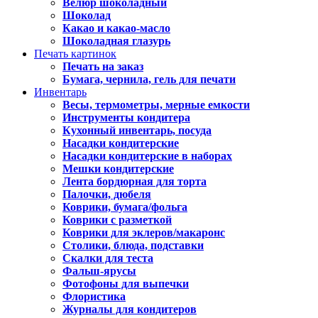
Велюр шоколадный
Шоколад
Какао и какао-масло
Шоколадная глазурь
Печать картинок
Печать на заказ
Бумага, чернила, гель для печати
Инвентарь
Весы, термометры, мерные емкости
Инструменты кондитера
Кухонный инвентарь, посуда
Насадки кондитерские
Насадки кондитерские в наборах
Мешки кондитерские
Лента бордюрная для торта
Палочки, дюбеля
Коврики, бумага/фольга
Коврики с разметкой
Коврики для эклеров/макаронс
Столики, блюда, подставки
Скалки для теста
Фальш-ярусы
Фотофоны для выпечки
Флористика
Журналы для кондитеров