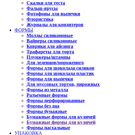
Скалки для теста
Фальш-ярусы
Фотофоны для выпечки
Флористика
Журналы для кондитеров
ФОРМЫ
Молды силиконовые
Вайнеры силиконовые
Коврики для айсинга
Трафареты для торта
Плунжеры/штампы
Для леденцов/мороженого
Формы для шоколада силикон
Формы для шоколада пластик
Формы для выпечки
Для муссовых тортов, пирожных
Формы из металла
Разъемные формы
Формы перфорированные
Формы без дна
Формы бумажные
Бумажные формы для куличей
Бумажные формы для куличей
Формы пасхальные
УПАКОВКА