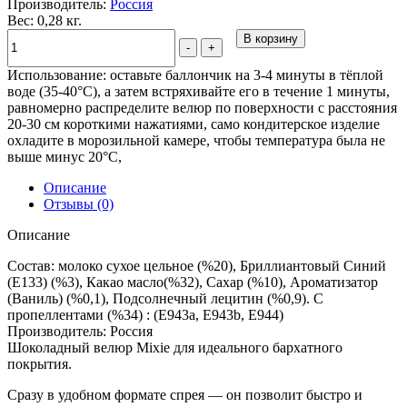
Производитель:
Россия
Вес: 0,28 кг.
В корзину
-
+
Использование: оставьте баллончик на 3-4 минуты в тёплой
воде (35-40°C), а затем встряхивайте его в течение 1 минуты,
равномерно распределите велюр по поверхности с расстояния
20-30 см короткими нажатиями, само кондитерское изделие
охладите в морозильной камере, чтобы температура была не
выше минус 20°C,
Описание
Отзывы (0)
Описание
Состав: молоко сухое цельное (%20), Бриллиантовый Синий
(E133) (%3), Какао масло(%32), Сахар (%10), Ароматизатор
(Ваниль) (%0,1), Подсолнечный лецитин (%0,9). С
пропеллентами (%34) : (E943a, E943b, E944)
Производитель: Россия
Шоколадный велюр Mixie для идеального бархатного
покрытия.
Сразу в удобном формате спрея — он позволит быстро и