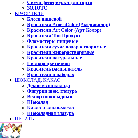
Свечи фейерверки для торта
ЗОЛОТО
КРАСИТЕЛИ
Блеск пищевой
Красители AmeriColor (Америколор)
Красители Art Color (Арт Колор)
Красители Топ Продукт
Фломастеры пищевые
Красители сухие водорастворимые
Красители жирорастворимые
Красители натуральные
Пыльца цветочная
Краситель распылитель
Красители в наборах
ШОКОЛАД, КАКАО
Декор из шоколада
Фигурки шок. глазурь
Велюр шоколадный
Шоколад
Какао и какао-масло
Шоколадная глазурь
ПЕЧАТЬ