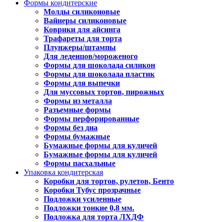
Формы кондитерские
Молды силиконовые
Вайнеры силиконовые
Коврики для айсинга
Трафареты для торта
Плунжеры/штампы
Для леденцов/мороженого
Формы для шоколада силикон
Формы для шоколада пластик
Формы для выпечки
Для муссовых тортов, пирожных
Формы из металла
Разъемные формы
Формы перфорированные
Формы без дна
Формы бумажные
Бумажные формы для куличей
Бумажные формы для куличей
Формы пасхальные
Упаковка кондитерская
Коробки для тортов, рулетов, Бенто
Коробки Тубус прозрачные
Подложки усиленные
Подложки тонкие 0,8 мм.
Подложка для торта ЛХДФ