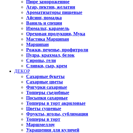
Пюре замороженное
Агар, пектин, желатин
Ароматизаторы пищевые
Айсинг, помадка
Ваниль и специи
Изомальт, карамель
Ореховая продукция, Мука
Мастика Марципан
Марципан
Рожки, печенье, профитроли
Пудра, крахмал, белок
Сиропы, гели
Сливки, сыр, крем
ДЕКОР
Сахарные букеты
Сахарные цветы
Фигурки сахарные
Топперы съедобные
Посыпки сахарные
Топперы в торт акриловые
Цветы сушеные
Фрукты, ягоды, сублимация
Топперы в торт
Маршмеллоу
Украшения для куличей