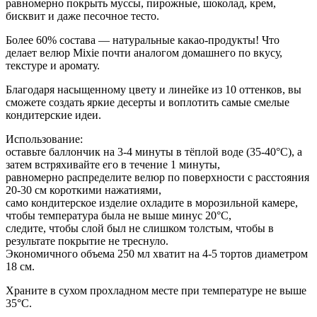
равномерно покрыть муссы, пирожные, шоколад, крем,
бисквит и даже песочное тесто.
Более 60% состава — натуральные какао-продукты! Что
делает велюр Mixie почти аналогом домашнего по вкусу,
текстуре и аромату.
Благодаря насыщенному цвету и линейке из 10 оттенков, вы
сможете создать яркие десерты и воплотить самые смелые
кондитерские идеи.
Использование:
оставьте баллончик на 3-4 минуты в тёплой воде (35-40°C), а
затем встряхивайте его в течение 1 минуты,
равномерно распределите велюр по поверхности с расстояния
20-30 см короткими нажатиями,
само кондитерское изделие охладите в морозильной камере,
чтобы температура была не выше минус 20°C,
следите, чтобы слой был не слишком толстым, чтобы в
результате покрытие не треснуло.
Экономичного объема 250 мл хватит на 4-5 тортов диаметром
18 см.
Храните в сухом прохладном месте при температуре не выше
35°С.