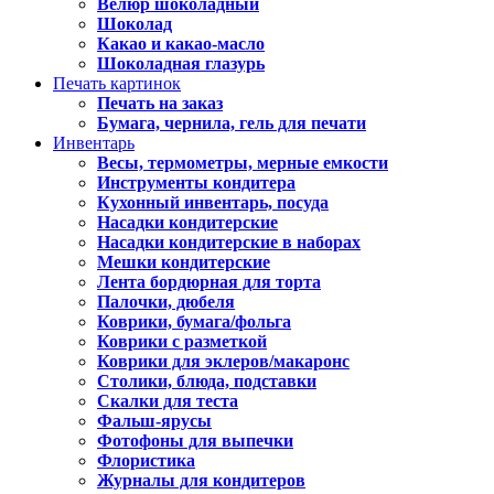
Велюр шоколадный
Шоколад
Какао и какао-масло
Шоколадная глазурь
Печать картинок
Печать на заказ
Бумага, чернила, гель для печати
Инвентарь
Весы, термометры, мерные емкости
Инструменты кондитера
Кухонный инвентарь, посуда
Насадки кондитерские
Насадки кондитерские в наборах
Мешки кондитерские
Лента бордюрная для торта
Палочки, дюбеля
Коврики, бумага/фольга
Коврики с разметкой
Коврики для эклеров/макаронс
Столики, блюда, подставки
Скалки для теста
Фальш-ярусы
Фотофоны для выпечки
Флористика
Журналы для кондитеров