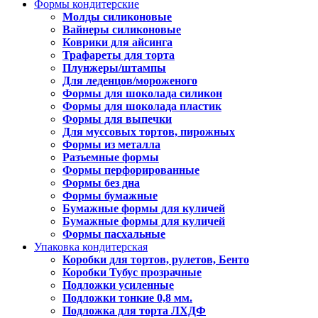
Формы кондитерские
Молды силиконовые
Вайнеры силиконовые
Коврики для айсинга
Трафареты для торта
Плунжеры/штампы
Для леденцов/мороженого
Формы для шоколада силикон
Формы для шоколада пластик
Формы для выпечки
Для муссовых тортов, пирожных
Формы из металла
Разъемные формы
Формы перфорированные
Формы без дна
Формы бумажные
Бумажные формы для куличей
Бумажные формы для куличей
Формы пасхальные
Упаковка кондитерская
Коробки для тортов, рулетов, Бенто
Коробки Тубус прозрачные
Подложки усиленные
Подложки тонкие 0,8 мм.
Подложка для торта ЛХДФ