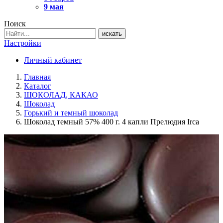
9 мая
Поиск
искать
Настройки
Личный кабинет
Главная
Каталог
ШОКОЛАД, КАКАО
Шоколад
Горький и темный шоколад
Шоколад темный 57% 400 г. 4 капли Прелюдия Irca