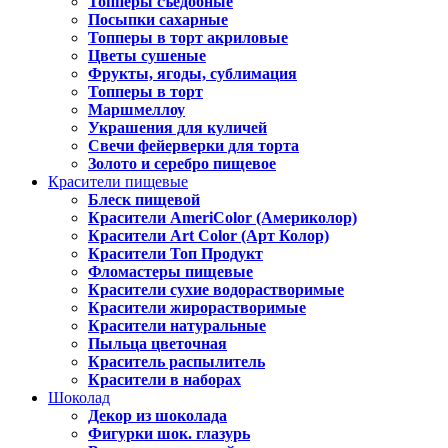
Топперы съедобные
Посыпки сахарные
Топперы в торт акриловые
Цветы сушеные
Фрукты, ягоды, сублимация
Топперы в торт
Маршмеллоу
Украшения для куличей
Свечи фейерверки для торта
Золото и серебро пищевое
Красители пищевые
Блеск пищевой
Красители AmeriColor (Америколор)
Красители Art Color (Арт Колор)
Красители Топ Продукт
Фломастеры пищевые
Красители сухие водорастворимые
Красители жирорастворимые
Красители натуральные
Пыльца цветочная
Краситель распылитель
Красители в наборах
Шоколад
Декор из шоколада
Фигурки шок. глазурь