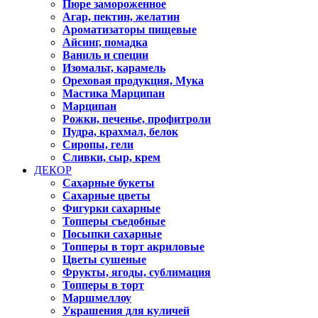
Пюре замороженное
Агар, пектин, желатин
Ароматизаторы пищевые
Айсинг, помадка
Ваниль и специи
Изомальт, карамель
Ореховая продукция, Мука
Мастика Марципан
Марципан
Рожки, печенье, профитроли
Пудра, крахмал, белок
Сиропы, гели
Сливки, сыр, крем
ДЕКОР
Сахарные букеты
Сахарные цветы
Фигурки сахарные
Топперы съедобные
Посыпки сахарные
Топперы в торт акриловые
Цветы сушеные
Фрукты, ягоды, сублимация
Топперы в торт
Маршмеллоу
Украшения для куличей