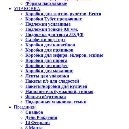
Формы пасхальные
УПАКОВКА
Коробки для тортов, рулетов, Бенто
Коробки Тубус прозрачные
Подложки усиленные
Подложки тонкие 0,8 мм.
Подложка для торта ЛХДФ
Салфетки под торт
Коробки для капкейков
Коробки для пряников
Коробки для зефира, эклеров, эскимо
Коробки для пирога
Коробки для конфет
Коробки для макаронс
Ленты для упаковки
Пакеты п/э для сладостей
Пакеты/коробки для куличей
Наполнитель бумажный, тишью
Фольга оберточная
Подарочная упаковка, сумки
Праздники
Свадьба
День Рождения
14 Февраля
8 Марта