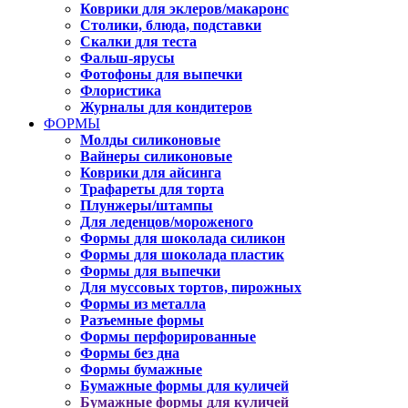
Коврики для эклеров/макаронс
Столики, блюда, подставки
Скалки для теста
Фальш-ярусы
Фотофоны для выпечки
Флористика
Журналы для кондитеров
ФОРМЫ
Молды силиконовые
Вайнеры силиконовые
Коврики для айсинга
Трафареты для торта
Плунжеры/штампы
Для леденцов/мороженого
Формы для шоколада силикон
Формы для шоколада пластик
Формы для выпечки
Для муссовых тортов, пирожных
Формы из металла
Разъемные формы
Формы перфорированные
Формы без дна
Формы бумажные
Бумажные формы для куличей
Бумажные формы для куличей