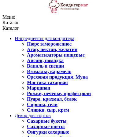
Меню
Каталог
Каталог
Ингредиенты для кондитера
Пюре замороженное
Агар, пектин, желатин
Ароматизаторы пищевые
Айсинг, помадка
Ваниль и специи
Изомальт, карамель
Ореховая продукция, Мука
Мастика сахарная
Марципан
Рожки, печенье, профитроли
Пудра, крахмал, белок
Сиропы, гели
Сливки, сыр, крем
Декор для тортов
Сахарные букеты
Сахарные цветы
Фигурки сахарные