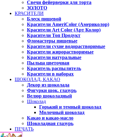
Свечи фейерверки для торта
ЗОЛОТО
КРАСИТЕЛИ
Блеск пищевой
Красители AmeriColor (Америколор)
Красители Art Color (Арт Колор)
Красители Топ Продукт
Фломастеры пищевые
Красители сухие водорастворимые
Красители жирорастворимые
Красители натуральные
Пыльца цветочная
Краситель распылитель
Красители в наборах
ШОКОЛАД, КАКАО
Декор из шоколада
Фигурки шок. глазурь
Велюр шоколадный
Шоколад
Горький и темный шоколад
Молочный шоколад
Какао и какао-масло
Шоколадная глазурь
ПЕЧАТЬ