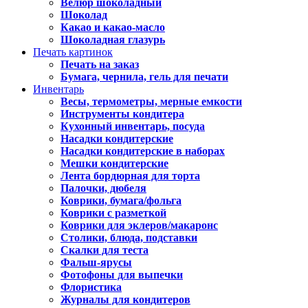
Велюр шоколадный
Шоколад
Какао и какао-масло
Шоколадная глазурь
Печать картинок
Печать на заказ
Бумага, чернила, гель для печати
Инвентарь
Весы, термометры, мерные емкости
Инструменты кондитера
Кухонный инвентарь, посуда
Насадки кондитерские
Насадки кондитерские в наборах
Мешки кондитерские
Лента бордюрная для торта
Палочки, дюбеля
Коврики, бумага/фольга
Коврики с разметкой
Коврики для эклеров/макаронс
Столики, блюда, подставки
Скалки для теста
Фальш-ярусы
Фотофоны для выпечки
Флористика
Журналы для кондитеров