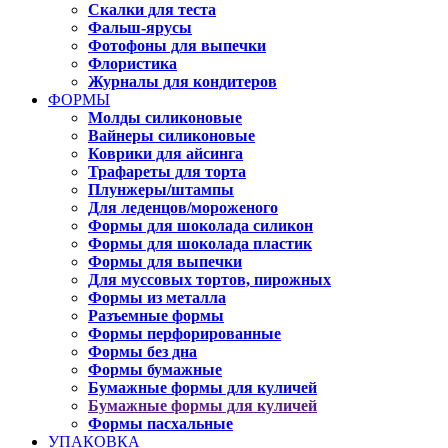
Скалки для теста
Фальш-ярусы
Фотофоны для выпечки
Флористика
Журналы для кондитеров
ФОРМЫ
Молды силиконовые
Вайнеры силиконовые
Коврики для айсинга
Трафареты для торта
Плунжеры/штампы
Для леденцов/мороженого
Формы для шоколада силикон
Формы для шоколада пластик
Формы для выпечки
Для муссовых тортов, пирожных
Формы из металла
Разъемные формы
Формы перфорированные
Формы без дна
Формы бумажные
Бумажные формы для куличей
Бумажные формы для куличей
Формы пасхальные
УПАКОВКА