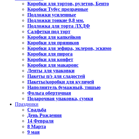
Коробки для тортов, рулетов, Бенто
Коробки Тубус прозрачные
Подложки усиленные
Подложки тонкие 0,8 мм.
Подложка для торта ЛХДФ
Салфетки под торт
Коробки для капкейков
Коробки для пряников
Коробки для зефира, эклеров, эскимо
Коробки для пирога
Коробки для конфет
Коробки для макаронс
Ленты для упаковки
Пакеты п/э для сладостей
Пакеты/коробки для куличей
Наполнитель бумажный, тишью
Фольга оберточная
Подарочная упаковка, сумки
Праздники
Свадьба
День Рождения
14 Февраля
8 Марта
9 мая