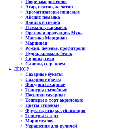
Пюре замороженное
Агар, пектин, желатин
Ароматизаторы пищевые
Айсинг, помадка
Ваниль и специи
Изомальт, карамель
Ореховая продукция, Мука
Мастика Марципан
Марципан
Рожки, печенье, профитроли
Пудра, крахмал, белок
Сиропы, гели
Сливки, сыр, крем
ДЕКОР
Сахарные букеты
Сахарные цветы
Фигурки сахарные
Топперы съедобные
Посыпки сахарные
Топперы в торт акриловые
Цветы сушеные
Фрукты, ягоды, сублимация
Топперы в торт
Маршмеллоу
Украшения для куличей