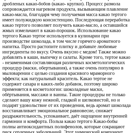
дробленых какао-бобов (какао- крупки). Процесс размола
сопровождается нагревом продукта, вызывающим плавление
какао-масла, благодаря чему получаемая масса какао тертого
имеет полужидкую консистенцию. Последующая переработка
какао тертого позволяет получить какао-масло, а оставшийся
жмых измельчают в какао-порошок. Использование какао
тертого Какао тертое используется в кулинарии при
производстве шоколада, в том числе горячего ароматного
напитка. Просто растопите плитку и добавьте любимые
ингредиенты по вкусу. Очень вкусно с медом! Также можно
добавлять в каши, выпечку и салаты. Кроме того, тертое какао
- незаменимая составляющая различных косметологических
процедур (маски, обертывания), а также очень популярно в
мыловарении с целью создания красивого мраморного
эффекта; как натуральный краситель. Какао тертое не
содержит сахара и каких-либо добавок, поэтому широко
применяется в косметологии: шоколадные маски,
обёртывания, массажи и ванны. Такие процедуры не только
сделают вашу кожу нежной, гладкой и шелковистой, но и
подарят удовольствие от их проведения, ведь аромат шоколада
восстанавливает эмоциональное равновесие, снижает
раздражительность, успокаивает, даёт ощущение внутренней
гармонии и комфорта. Польза какао тертого Какао-бобы
полны антиоксидантных полифенолов, которые сокращают
риск сердечных заболеваний. Этот химический компонент