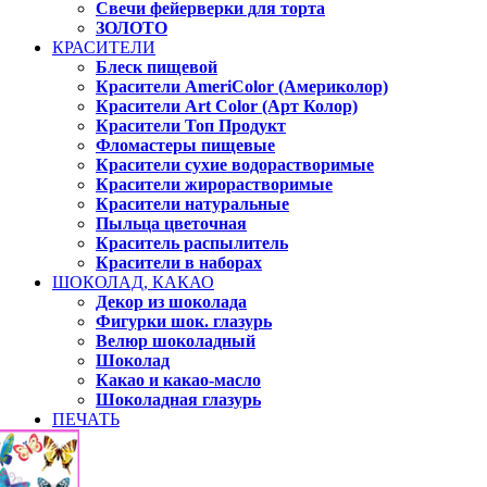
Свечи фейерверки для торта
ЗОЛОТО
КРАСИТЕЛИ
Блеск пищевой
Красители AmeriColor (Америколор)
Красители Art Color (Арт Колор)
Красители Топ Продукт
Фломастеры пищевые
Красители сухие водорастворимые
Красители жирорастворимые
Красители натуральные
Пыльца цветочная
Краситель распылитель
Красители в наборах
ШОКОЛАД, КАКАО
Декор из шоколада
Фигурки шок. глазурь
Велюр шоколадный
Шоколад
Какао и какао-масло
Шоколадная глазурь
ПЕЧАТЬ