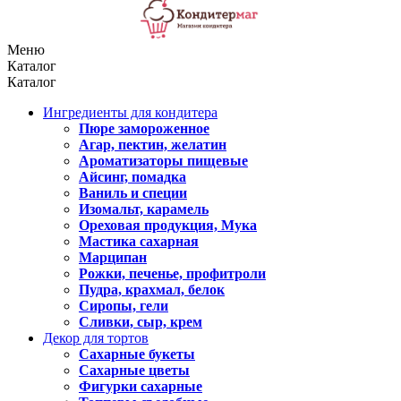
Меню
Каталог
Каталог
Ингредиенты для кондитера
Пюре замороженное
Агар, пектин, желатин
Ароматизаторы пищевые
Айсинг, помадка
Ваниль и специи
Изомальт, карамель
Ореховая продукция, Мука
Мастика сахарная
Марципан
Рожки, печенье, профитроли
Пудра, крахмал, белок
Сиропы, гели
Сливки, сыр, крем
Декор для тортов
Сахарные букеты
Сахарные цветы
Фигурки сахарные