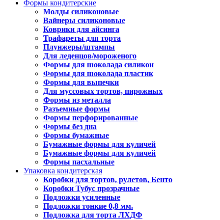
Формы кондитерские
Молды силиконовые
Вайнеры силиконовые
Коврики для айсинга
Трафареты для торта
Плунжеры/штампы
Для леденцов/мороженого
Формы для шоколада силикон
Формы для шоколада пластик
Формы для выпечки
Для муссовых тортов, пирожных
Формы из металла
Разъемные формы
Формы перфорированные
Формы без дна
Формы бумажные
Бумажные формы для куличей
Бумажные формы для куличей
Формы пасхальные
Упаковка кондитерская
Коробки для тортов, рулетов, Бенто
Коробки Тубус прозрачные
Подложки усиленные
Подложки тонкие 0,8 мм.
Подложка для торта ЛХДФ