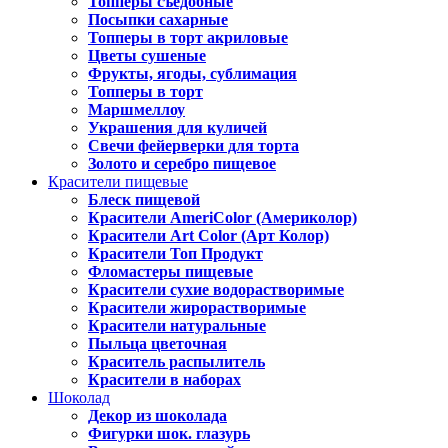
Топперы съедобные
Посыпки сахарные
Топперы в торт акриловые
Цветы сушеные
Фрукты, ягоды, сублимация
Топперы в торт
Маршмеллоу
Украшения для куличей
Свечи фейерверки для торта
Золото и серебро пищевое
Красители пищевые
Блеск пищевой
Красители AmeriColor (Америколор)
Красители Art Color (Арт Колор)
Красители Топ Продукт
Фломастеры пищевые
Красители сухие водорастворимые
Красители жирорастворимые
Красители натуральные
Пыльца цветочная
Краситель распылитель
Красители в наборах
Шоколад
Декор из шоколада
Фигурки шок. глазурь