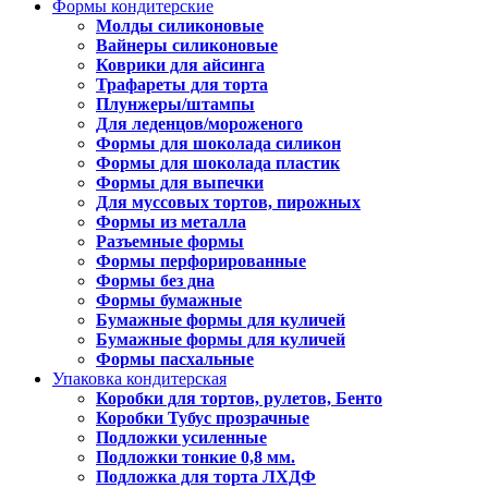
Формы кондитерские
Молды силиконовые
Вайнеры силиконовые
Коврики для айсинга
Трафареты для торта
Плунжеры/штампы
Для леденцов/мороженого
Формы для шоколада силикон
Формы для шоколада пластик
Формы для выпечки
Для муссовых тортов, пирожных
Формы из металла
Разъемные формы
Формы перфорированные
Формы без дна
Формы бумажные
Бумажные формы для куличей
Бумажные формы для куличей
Формы пасхальные
Упаковка кондитерская
Коробки для тортов, рулетов, Бенто
Коробки Тубус прозрачные
Подложки усиленные
Подложки тонкие 0,8 мм.
Подложка для торта ЛХДФ