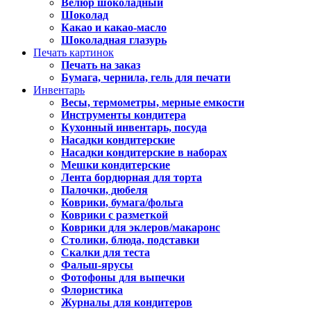
Велюр шоколадный
Шоколад
Какао и какао-масло
Шоколадная глазурь
Печать картинок
Печать на заказ
Бумага, чернила, гель для печати
Инвентарь
Весы, термометры, мерные емкости
Инструменты кондитера
Кухонный инвентарь, посуда
Насадки кондитерские
Насадки кондитерские в наборах
Мешки кондитерские
Лента бордюрная для торта
Палочки, дюбеля
Коврики, бумага/фольга
Коврики с разметкой
Коврики для эклеров/макаронс
Столики, блюда, подставки
Скалки для теста
Фальш-ярусы
Фотофоны для выпечки
Флористика
Журналы для кондитеров