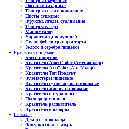
Топперы съедобные
Посыпки сахарные
Топперы в торт акриловые
Цветы сушеные
Фрукты, ягоды, сублимация
Топперы в торт
Маршмеллоу
Украшения для куличей
Свечи фейерверки для торта
Золото и серебро пищевое
Красители пищевые
Блеск пищевой
Красители AmeriColor (Америколор)
Красители Art Color (Арт Колор)
Красители Топ Продукт
Фломастеры пищевые
Красители сухие водорастворимые
Красители жирорастворимые
Красители натуральные
Пыльца цветочная
Краситель распылитель
Красители в наборах
Шоколад
Декор из шоколада
Фигурки шок. глазурь