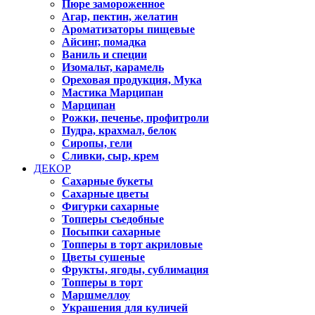
Пюре замороженное
Агар, пектин, желатин
Ароматизаторы пищевые
Айсинг, помадка
Ваниль и специи
Изомальт, карамель
Ореховая продукция, Мука
Мастика Марципан
Марципан
Рожки, печенье, профитроли
Пудра, крахмал, белок
Сиропы, гели
Сливки, сыр, крем
ДЕКОР
Сахарные букеты
Сахарные цветы
Фигурки сахарные
Топперы съедобные
Посыпки сахарные
Топперы в торт акриловые
Цветы сушеные
Фрукты, ягоды, сублимация
Топперы в торт
Маршмеллоу
Украшения для куличей