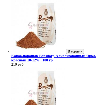
В корзину
Какао-порошок Bensdorp Алкализованный Ярко-
красный 10-12% , 100 гр
210 руб.