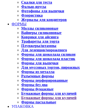
Скалки для теста
Фальш-ярусы
Фотофоны для выпечки
Флористика
Журналы для кондитеров
ФОРМЫ
Молды силиконовые
Вайнеры силиконовые
Коврики для айсинга
Трафареты для торта
Плунжеры/штампы
Для леденцов/мороженого
Формы для шоколада силикон
Формы для шоколада пластик
Формы для выпечки
Для муссовых тортов, пирожных
Формы из металла
Разъемные формы
Формы перфорированные
Формы без дна
Формы бумажные
Бумажные формы для куличей
Бумажные формы для куличей
Формы пасхальные
УПАКОВКА