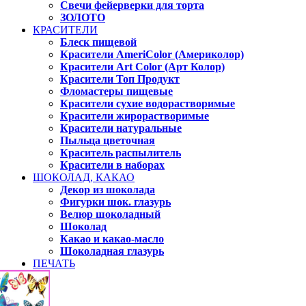
Свечи фейерверки для торта
ЗОЛОТО
КРАСИТЕЛИ
Блеск пищевой
Красители AmeriColor (Америколор)
Красители Art Color (Арт Колор)
Красители Топ Продукт
Фломастеры пищевые
Красители сухие водорастворимые
Красители жирорастворимые
Красители натуральные
Пыльца цветочная
Краситель распылитель
Красители в наборах
ШОКОЛАД, КАКАО
Декор из шоколада
Фигурки шок. глазурь
Велюр шоколадный
Шоколад
Какао и какао-масло
Шоколадная глазурь
ПЕЧАТЬ