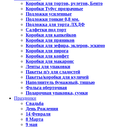
Коробки для тортов, рулетов, Бенто
Коробки Тубус прозрачные
Подложки усиленные
Подложки тонкие 0,8 мм.
Подложка для торта ЛХДФ
Салфетки под торт
Коробки для капкейков
Коробки для пряников
Коробки для зефира, эклеров, эскимо
Коробки для пирога
Коробки для конфет
Коробки для макаронс
Ленты для упаковки
Пакеты п/э для сладостей
Пакеты/коробки для куличей
Наполнитель бумажный, тишью
Фольга оберточная
Подарочная упаковка, сумки
Праздники
Свадьба
День Рождения
14 Февраля
8 Марта
9 мая