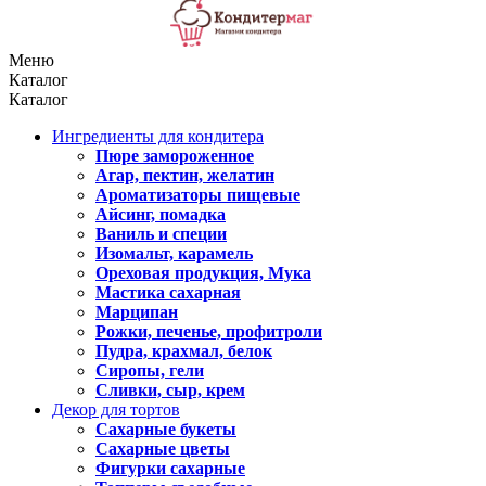
Меню
Каталог
Каталог
Ингредиенты для кондитера
Пюре замороженное
Агар, пектин, желатин
Ароматизаторы пищевые
Айсинг, помадка
Ваниль и специи
Изомальт, карамель
Ореховая продукция, Мука
Мастика сахарная
Марципан
Рожки, печенье, профитроли
Пудра, крахмал, белок
Сиропы, гели
Сливки, сыр, крем
Декор для тортов
Сахарные букеты
Сахарные цветы
Фигурки сахарные