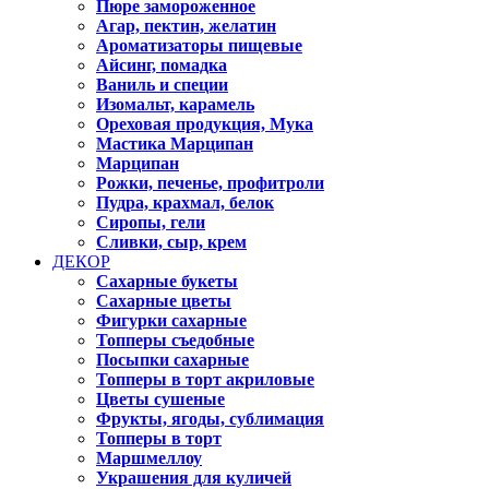
Пюре замороженное
Агар, пектин, желатин
Ароматизаторы пищевые
Айсинг, помадка
Ваниль и специи
Изомальт, карамель
Ореховая продукция, Мука
Мастика Марципан
Марципан
Рожки, печенье, профитроли
Пудра, крахмал, белок
Сиропы, гели
Сливки, сыр, крем
ДЕКОР
Сахарные букеты
Сахарные цветы
Фигурки сахарные
Топперы съедобные
Посыпки сахарные
Топперы в торт акриловые
Цветы сушеные
Фрукты, ягоды, сублимация
Топперы в торт
Маршмеллоу
Украшения для куличей