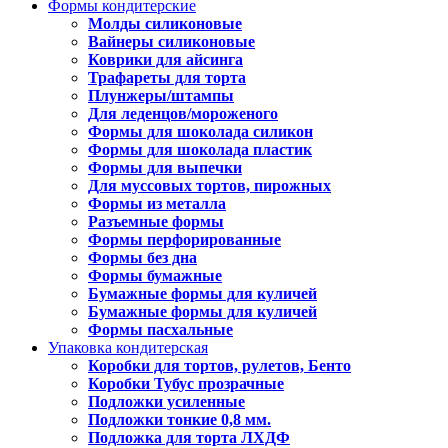
Формы кондитерские
Молды силиконовые
Вайнеры силиконовые
Коврики для айсинга
Трафареты для торта
Плунжеры/штампы
Для леденцов/мороженого
Формы для шоколада силикон
Формы для шоколада пластик
Формы для выпечки
Для муссовых тортов, пирожных
Формы из металла
Разъемные формы
Формы перфорированные
Формы без дна
Формы бумажные
Бумажные формы для куличей
Бумажные формы для куличей
Формы пасхальные
Упаковка кондитерская
Коробки для тортов, рулетов, Бенто
Коробки Тубус прозрачные
Подложки усиленные
Подложки тонкие 0,8 мм.
Подложка для торта ЛХДФ