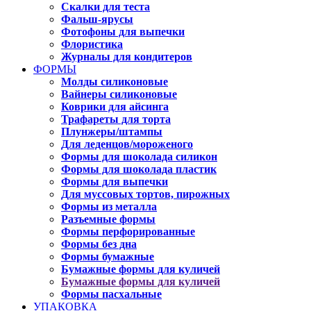
Скалки для теста
Фальш-ярусы
Фотофоны для выпечки
Флористика
Журналы для кондитеров
ФОРМЫ
Молды силиконовые
Вайнеры силиконовые
Коврики для айсинга
Трафареты для торта
Плунжеры/штампы
Для леденцов/мороженого
Формы для шоколада силикон
Формы для шоколада пластик
Формы для выпечки
Для муссовых тортов, пирожных
Формы из металла
Разъемные формы
Формы перфорированные
Формы без дна
Формы бумажные
Бумажные формы для куличей
Бумажные формы для куличей
Формы пасхальные
УПАКОВКА