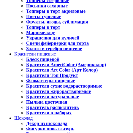
Топперы съедобные
Посыпки сахарные
Топперы в торт акриловые
Цветы сушеные
Фрукты, ягоды, сублимация
Топперы в торт
Маршмеллоу
Украшения для куличей
Свечи фейерверки для торта
Золото и серебро пищевое
Красители пищевые
Блеск пищевой
Красители AmeriColor (Америколор)
Красители Art Color (Арт Колор)
Красители Топ Продукт
Фломастеры пищевые
Красители сухие водорастворимые
Красители жирорастворимые
Красители натуральные
Пыльца цветочная
Краситель распылитель
Красители в наборах
Шоколад
Декор из шоколада
Фигурки шок. глазурь