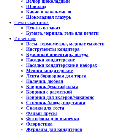
Велюр шоколадный
Шоколад
Какао и какао-масло
Шоколадная глазурь
Печать картинок
Печать на заказ
Бумага, чернила, гель для печати
Инвентарь
Весы, термометры, мерные емкости
Инструменты кондитера
Кухонный инвентарь, посуда
Насадки кондитерские
Насадки кондитерские в наборах
Мешки кондитерские
Лента бордюрная для торта
Палочки, дюбеля
Коврики, бумага/фольга
Коврики с разметкой
Коврики для эклеров/макаронс
Столики, блюда, подставки
Скалки для теста
Фальш-ярусы
Фотофоны для выпечки
Флористика
Журналы для кондитеров