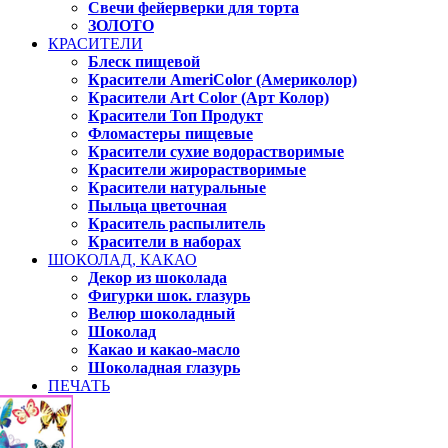
Свечи фейерверки для торта
ЗОЛОТО
КРАСИТЕЛИ
Блеск пищевой
Красители AmeriColor (Америколор)
Красители Art Color (Арт Колор)
Красители Топ Продукт
Фломастеры пищевые
Красители сухие водорастворимые
Красители жирорастворимые
Красители натуральные
Пыльца цветочная
Краситель распылитель
Красители в наборах
ШОКОЛАД, КАКАО
Декор из шоколада
Фигурки шок. глазурь
Велюр шоколадный
Шоколад
Какао и какао-масло
Шоколадная глазурь
ПЕЧАТЬ