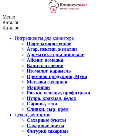
Меню
Каталог
Каталог
Ингредиенты для кондитера
Пюре замороженное
Агар, пектин, желатин
Ароматизаторы пищевые
Айсинг, помадка
Ваниль и специи
Изомальт, карамель
Ореховая продукция, Мука
Мастика сахарная
Марципан
Рожки, печенье, профитроли
Пудра, крахмал, белок
Сиропы, гели
Сливки, сыр, крем
Декор для тортов
Сахарные букеты
Сахарные цветы
Фигурки сахарные