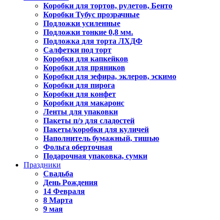
Коробки для тортов, рулетов, Бенто
Коробки Тубус прозрачные
Подложки усиленные
Подложки тонкие 0,8 мм.
Подложка для торта ЛХДФ
Салфетки под торт
Коробки для капкейков
Коробки для пряников
Коробки для зефира, эклеров, эскимо
Коробки для пирога
Коробки для конфет
Коробки для макаронс
Ленты для упаковки
Пакеты п/э для сладостей
Пакеты/коробки для куличей
Наполнитель бумажный, тишью
Фольга оберточная
Подарочная упаковка, сумки
Праздники
Свадьба
День Рождения
14 Февраля
8 Марта
9 мая