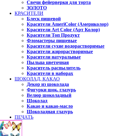
Свечи фейерверки для торта
ЗОЛОТО
КРАСИТЕЛИ
Блеск пищевой
Красители AmeriColor (Америколор)
Красители Art Color (Арт Колор)
Красители Топ Продукт
Фломастеры пищевые
Красители сухие водорастворимые
Красители жирорастворимые
Красители натуральные
Пыльца цветочная
Краситель распылитель
Красители в наборах
ШОКОЛАД, КАКАО
Декор из шоколада
Фигурки шок. глазурь
Велюр шоколадный
Шоколад
Какао и какао-масло
Шоколадная глазурь
ПЕЧАТЬ