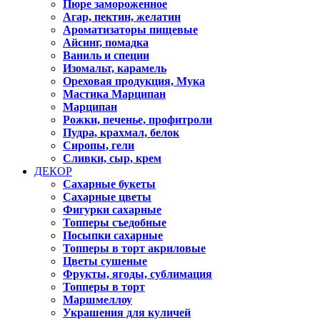
Пюре замороженное
Агар, пектин, желатин
Ароматизаторы пищевые
Айсинг, помадка
Ваниль и специи
Изомальт, карамель
Ореховая продукция, Мука
Мастика Марципан
Марципан
Рожки, печенье, профитроли
Пудра, крахмал, белок
Сиропы, гели
Сливки, сыр, крем
ДЕКОР
Сахарные букеты
Сахарные цветы
Фигурки сахарные
Топперы съедобные
Посыпки сахарные
Топперы в торт акриловые
Цветы сушеные
Фрукты, ягоды, сублимация
Топперы в торт
Маршмеллоу
Украшения для куличей