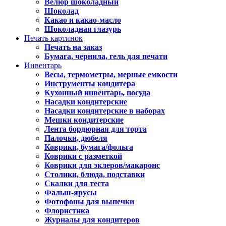
Велюр шоколадный
Шоколад
Какао и какао-масло
Шоколадная глазурь
Печать картинок
Печать на заказ
Бумага, чернила, гель для печати
Инвентарь
Весы, термометры, мерные емкости
Инструменты кондитера
Кухонный инвентарь, посуда
Насадки кондитерские
Насадки кондитерские в наборах
Мешки кондитерские
Лента бордюрная для торта
Палочки, дюбеля
Коврики, бумага/фольга
Коврики с разметкой
Коврики для эклеров/макаронс
Столики, блюда, подставки
Скалки для теста
Фальш-ярусы
Фотофоны для выпечки
Флористика
Журналы для кондитеров