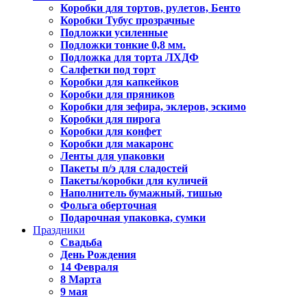
Коробки для тортов, рулетов, Бенто
Коробки Тубус прозрачные
Подложки усиленные
Подложки тонкие 0,8 мм.
Подложка для торта ЛХДФ
Салфетки под торт
Коробки для капкейков
Коробки для пряников
Коробки для зефира, эклеров, эскимо
Коробки для пирога
Коробки для конфет
Коробки для макаронс
Ленты для упаковки
Пакеты п/э для сладостей
Пакеты/коробки для куличей
Наполнитель бумажный, тишью
Фольга оберточная
Подарочная упаковка, сумки
Праздники
Свадьба
День Рождения
14 Февраля
8 Марта
9 мая