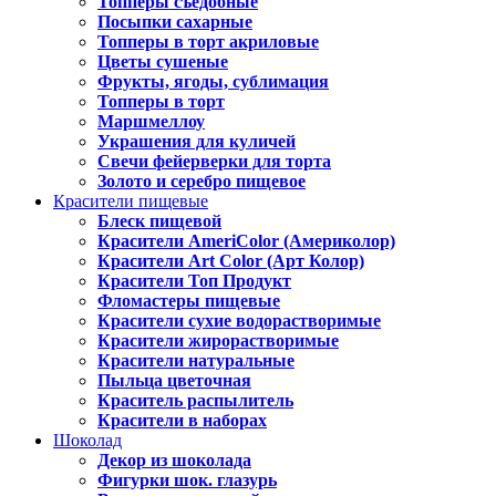
Топперы съедобные
Посыпки сахарные
Топперы в торт акриловые
Цветы сушеные
Фрукты, ягоды, сублимация
Топперы в торт
Маршмеллоу
Украшения для куличей
Свечи фейерверки для торта
Золото и серебро пищевое
Красители пищевые
Блеск пищевой
Красители AmeriColor (Америколор)
Красители Art Color (Арт Колор)
Красители Топ Продукт
Фломастеры пищевые
Красители сухие водорастворимые
Красители жирорастворимые
Красители натуральные
Пыльца цветочная
Краситель распылитель
Красители в наборах
Шоколад
Декор из шоколада
Фигурки шок. глазурь