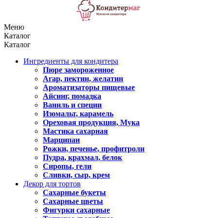
Меню
Каталог
Каталог
Ингредиенты для кондитера
Пюре замороженное
Агар, пектин, желатин
Ароматизаторы пищевые
Айсинг, помадка
Ваниль и специи
Изомальт, карамель
Ореховая продукция, Мука
Мастика сахарная
Марципан
Рожки, печенье, профитроли
Пудра, крахмал, белок
Сиропы, гели
Сливки, сыр, крем
Декор для тортов
Сахарные букеты
Сахарные цветы
Фигурки сахарные