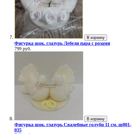
В корзину
Фигурка шок. глазурь Лебеди пара с розами
799 руб.
В корзину
Фигурка шок. глазурь Свадебные голуби 11 см. ш001-
035