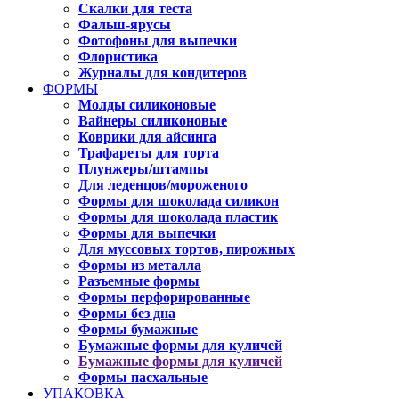
Скалки для теста
Фальш-ярусы
Фотофоны для выпечки
Флористика
Журналы для кондитеров
ФОРМЫ
Молды силиконовые
Вайнеры силиконовые
Коврики для айсинга
Трафареты для торта
Плунжеры/штампы
Для леденцов/мороженого
Формы для шоколада силикон
Формы для шоколада пластик
Формы для выпечки
Для муссовых тортов, пирожных
Формы из металла
Разъемные формы
Формы перфорированные
Формы без дна
Формы бумажные
Бумажные формы для куличей
Бумажные формы для куличей
Формы пасхальные
УПАКОВКА