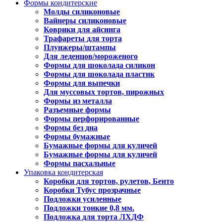
Формы кондитерские
Молды силиконовые
Вайнеры силиконовые
Коврики для айсинга
Трафареты для торта
Плунжеры/штампы
Для леденцов/мороженого
Формы для шоколада силикон
Формы для шоколада пластик
Формы для выпечки
Для муссовых тортов, пирожных
Формы из металла
Разъемные формы
Формы перфорированные
Формы без дна
Формы бумажные
Бумажные формы для куличей
Бумажные формы для куличей
Формы пасхальные
Упаковка кондитерская
Коробки для тортов, рулетов, Бенто
Коробки Тубус прозрачные
Подложки усиленные
Подложки тонкие 0,8 мм.
Подложка для торта ЛХДФ