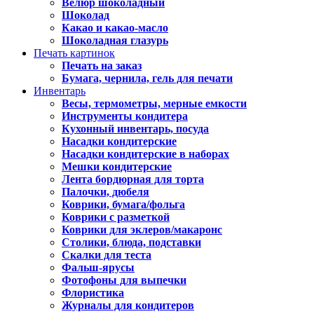
Велюр шоколадный
Шоколад
Какао и какао-масло
Шоколадная глазурь
Печать картинок
Печать на заказ
Бумага, чернила, гель для печати
Инвентарь
Весы, термометры, мерные емкости
Инструменты кондитера
Кухонный инвентарь, посуда
Насадки кондитерские
Насадки кондитерские в наборах
Мешки кондитерские
Лента бордюрная для торта
Палочки, дюбеля
Коврики, бумага/фольга
Коврики с разметкой
Коврики для эклеров/макаронс
Столики, блюда, подставки
Скалки для теста
Фальш-ярусы
Фотофоны для выпечки
Флористика
Журналы для кондитеров