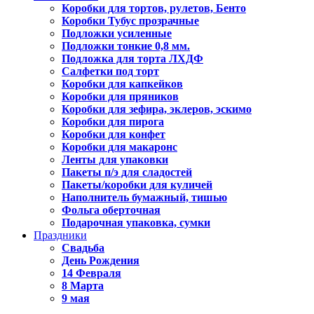
Коробки для тортов, рулетов, Бенто
Коробки Тубус прозрачные
Подложки усиленные
Подложки тонкие 0,8 мм.
Подложка для торта ЛХДФ
Салфетки под торт
Коробки для капкейков
Коробки для пряников
Коробки для зефира, эклеров, эскимо
Коробки для пирога
Коробки для конфет
Коробки для макаронс
Ленты для упаковки
Пакеты п/э для сладостей
Пакеты/коробки для куличей
Наполнитель бумажный, тишью
Фольга оберточная
Подарочная упаковка, сумки
Праздники
Свадьба
День Рождения
14 Февраля
8 Марта
9 мая