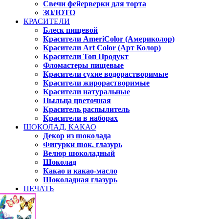
Свечи фейерверки для торта
ЗОЛОТО
КРАСИТЕЛИ
Блеск пищевой
Красители AmeriColor (Америколор)
Красители Art Color (Арт Колор)
Красители Топ Продукт
Фломастеры пищевые
Красители сухие водорастворимые
Красители жирорастворимые
Красители натуральные
Пыльца цветочная
Краситель распылитель
Красители в наборах
ШОКОЛАД, КАКАО
Декор из шоколада
Фигурки шок. глазурь
Велюр шоколадный
Шоколад
Какао и какао-масло
Шоколадная глазурь
ПЕЧАТЬ