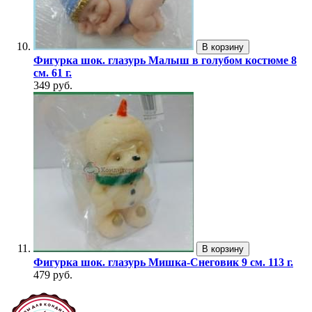
В корзину
Фигурка шок. глазурь Малыш в голубом костюме 8
см. 61 г.
349 руб.
В корзину
Фигурка шок. глазурь Мишка-Снеговик 9 см. 113 г.
479 руб.