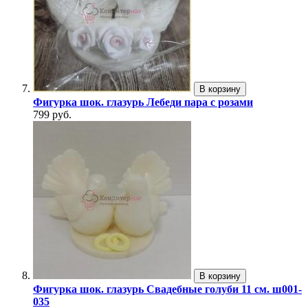
В корзину
Фигурка шок. глазурь Лебеди пара с розами
799 руб.
В корзину
Фигурка шок. глазурь Свадебные голуби 11 см. ш001-
035