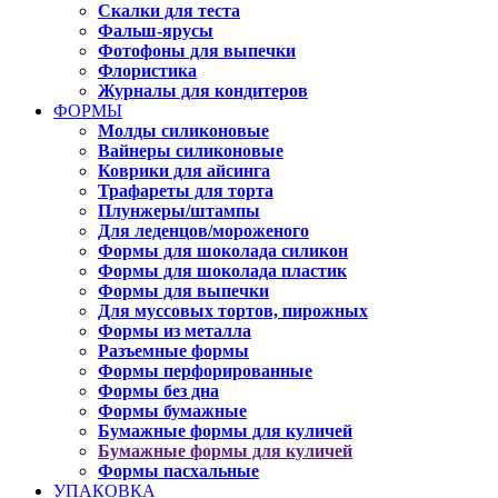
Скалки для теста
Фальш-ярусы
Фотофоны для выпечки
Флористика
Журналы для кондитеров
ФОРМЫ
Молды силиконовые
Вайнеры силиконовые
Коврики для айсинга
Трафареты для торта
Плунжеры/штампы
Для леденцов/мороженого
Формы для шоколада силикон
Формы для шоколада пластик
Формы для выпечки
Для муссовых тортов, пирожных
Формы из металла
Разъемные формы
Формы перфорированные
Формы без дна
Формы бумажные
Бумажные формы для куличей
Бумажные формы для куличей
Формы пасхальные
УПАКОВКА