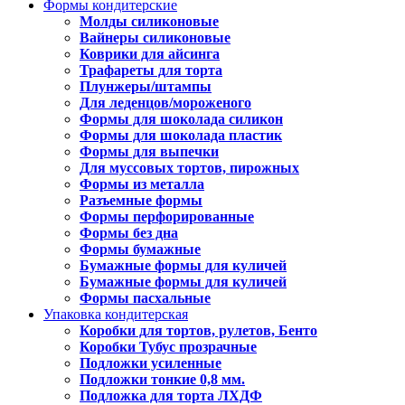
Формы кондитерские
Молды силиконовые
Вайнеры силиконовые
Коврики для айсинга
Трафареты для торта
Плунжеры/штампы
Для леденцов/мороженого
Формы для шоколада силикон
Формы для шоколада пластик
Формы для выпечки
Для муссовых тортов, пирожных
Формы из металла
Разъемные формы
Формы перфорированные
Формы без дна
Формы бумажные
Бумажные формы для куличей
Бумажные формы для куличей
Формы пасхальные
Упаковка кондитерская
Коробки для тортов, рулетов, Бенто
Коробки Тубус прозрачные
Подложки усиленные
Подложки тонкие 0,8 мм.
Подложка для торта ЛХДФ