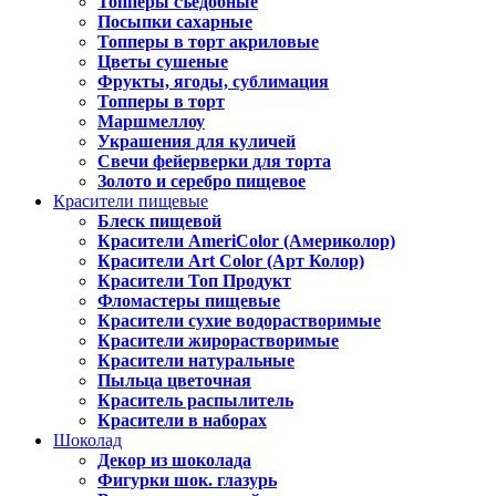
Топперы съедобные
Посыпки сахарные
Топперы в торт акриловые
Цветы сушеные
Фрукты, ягоды, сублимация
Топперы в торт
Маршмеллоу
Украшения для куличей
Свечи фейерверки для торта
Золото и серебро пищевое
Красители пищевые
Блеск пищевой
Красители AmeriColor (Америколор)
Красители Art Color (Арт Колор)
Красители Топ Продукт
Фломастеры пищевые
Красители сухие водорастворимые
Красители жирорастворимые
Красители натуральные
Пыльца цветочная
Краситель распылитель
Красители в наборах
Шоколад
Декор из шоколада
Фигурки шок. глазурь