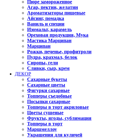
Пюре замороженное
Агар, пектин, желатин
Ароматизаторы пищевые
Айсинг, помадка
Ваниль и специи
Изомальт, карамель
Ореховая продукция, Мука
Мастика Марципан
Марципан
Рожки, печенье, профитроли
Пудра, крахмал, белок
Сиропы, гели
Сливки, сыр, крем
ДЕКОР
Сахарные букеты
Сахарные цветы
Фигурки сахарные
Топперы съедобные
Посыпки сахарные
Топперы в торт акриловые
Цветы сушеные
Фрукты, ягоды, сублимация
Топперы в торт
Маршмеллоу
Украшения для куличей