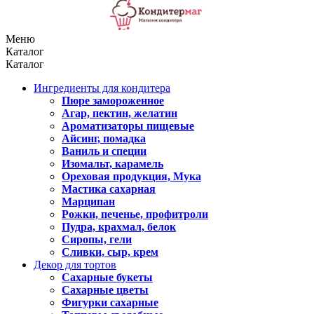
Меню
Каталог
Каталог
Ингредиенты для кондитера
Пюре замороженное
Агар, пектин, желатин
Ароматизаторы пищевые
Айсинг, помадка
Ваниль и специи
Изомальт, карамель
Ореховая продукция, Мука
Мастика сахарная
Марципан
Рожки, печенье, профитроли
Пудра, крахмал, белок
Сиропы, гели
Сливки, сыр, крем
Декор для тортов
Сахарные букеты
Сахарные цветы
Фигурки сахарные