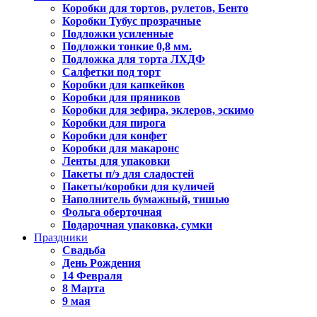
Коробки для тортов, рулетов, Бенто
Коробки Тубус прозрачные
Подложки усиленные
Подложки тонкие 0,8 мм.
Подложка для торта ЛХДФ
Салфетки под торт
Коробки для капкейков
Коробки для пряников
Коробки для зефира, эклеров, эскимо
Коробки для пирога
Коробки для конфет
Коробки для макаронс
Ленты для упаковки
Пакеты п/э для сладостей
Пакеты/коробки для куличей
Наполнитель бумажный, тишью
Фольга оберточная
Подарочная упаковка, сумки
Праздники
Свадьба
День Рождения
14 Февраля
8 Марта
9 мая