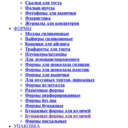
Скалки для теста
Фальш-ярусы
Фотофоны для выпечки
Флористика
Журналы для кондитеров
ФОРМЫ
Молды силиконовые
Вайнеры силиконовые
Коврики для айсинга
Трафареты для торта
Плунжеры/штампы
Для леденцов/мороженого
Формы для шоколада силикон
Формы для шоколада пластик
Формы для выпечки
Для муссовых тортов, пирожных
Формы из металла
Разъемные формы
Формы перфорированные
Формы без дна
Формы бумажные
Бумажные формы для куличей
Бумажные формы для куличей
Формы пасхальные
УПАКОВКА