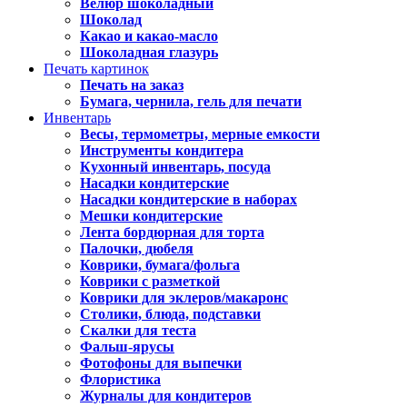
Велюр шоколадный
Шоколад
Какао и какао-масло
Шоколадная глазурь
Печать картинок
Печать на заказ
Бумага, чернила, гель для печати
Инвентарь
Весы, термометры, мерные емкости
Инструменты кондитера
Кухонный инвентарь, посуда
Насадки кондитерские
Насадки кондитерские в наборах
Мешки кондитерские
Лента бордюрная для торта
Палочки, дюбеля
Коврики, бумага/фольга
Коврики с разметкой
Коврики для эклеров/макаронс
Столики, блюда, подставки
Скалки для теста
Фальш-ярусы
Фотофоны для выпечки
Флористика
Журналы для кондитеров