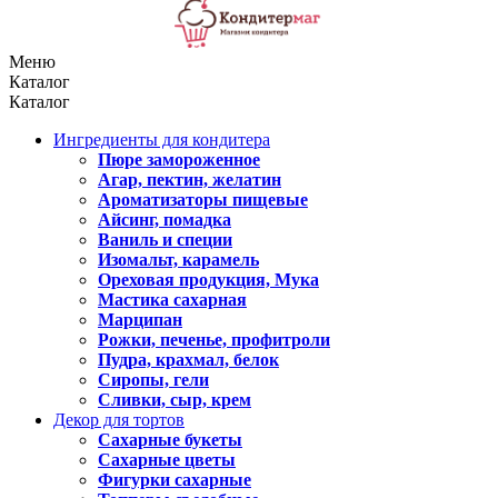
Меню
Каталог
Каталог
Ингредиенты для кондитера
Пюре замороженное
Агар, пектин, желатин
Ароматизаторы пищевые
Айсинг, помадка
Ваниль и специи
Изомальт, карамель
Ореховая продукция, Мука
Мастика сахарная
Марципан
Рожки, печенье, профитроли
Пудра, крахмал, белок
Сиропы, гели
Сливки, сыр, крем
Декор для тортов
Сахарные букеты
Сахарные цветы
Фигурки сахарные