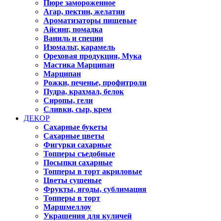
Пюре замороженное
Агар, пектин, желатин
Ароматизаторы пищевые
Айсинг, помадка
Ваниль и специи
Изомальт, карамель
Ореховая продукция, Мука
Мастика Марципан
Марципан
Рожки, печенье, профитроли
Пудра, крахмал, белок
Сиропы, гели
Сливки, сыр, крем
ДЕКОР
Сахарные букеты
Сахарные цветы
Фигурки сахарные
Топперы съедобные
Посыпки сахарные
Топперы в торт акриловые
Цветы сушеные
Фрукты, ягоды, сублимация
Топперы в торт
Маршмеллоу
Украшения для куличей