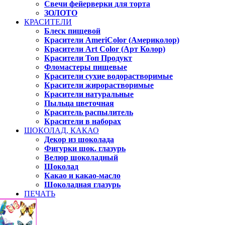
Свечи фейерверки для торта
ЗОЛОТО
КРАСИТЕЛИ
Блеск пищевой
Красители AmeriColor (Америколор)
Красители Art Color (Арт Колор)
Красители Топ Продукт
Фломастеры пищевые
Красители сухие водорастворимые
Красители жирорастворимые
Красители натуральные
Пыльца цветочная
Краситель распылитель
Красители в наборах
ШОКОЛАД, КАКАО
Декор из шоколада
Фигурки шок. глазурь
Велюр шоколадный
Шоколад
Какао и какао-масло
Шоколадная глазурь
ПЕЧАТЬ