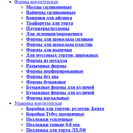
Формы кондитерские
Молды силиконовые
Вайнеры силиконовые
Коврики для айсинга
Трафареты для торта
Плунжеры/штампы
Для леденцов/мороженого
Формы для шоколада силикон
Формы для шоколада пластик
Формы для выпечки
Для муссовых тортов, пирожных
Формы из металла
Разъемные формы
Формы перфорированные
Формы без дна
Формы бумажные
Бумажные формы для куличей
Бумажные формы для куличей
Формы пасхальные
Упаковка кондитерская
Коробки для тортов, рулетов, Бенто
Коробки Тубус прозрачные
Подложки усиленные
Подложки тонкие 0,8 мм.
Подложка для торта ЛХДФ