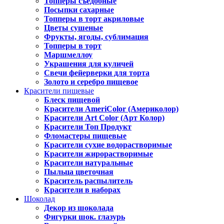
Топперы съедобные
Посыпки сахарные
Топперы в торт акриловые
Цветы сушеные
Фрукты, ягоды, сублимация
Топперы в торт
Маршмеллоу
Украшения для куличей
Свечи фейерверки для торта
Золото и серебро пищевое
Красители пищевые
Блеск пищевой
Красители AmeriColor (Америколор)
Красители Art Color (Арт Колор)
Красители Топ Продукт
Фломастеры пищевые
Красители сухие водорастворимые
Красители жирорастворимые
Красители натуральные
Пыльца цветочная
Краситель распылитель
Красители в наборах
Шоколад
Декор из шоколада
Фигурки шок. глазурь