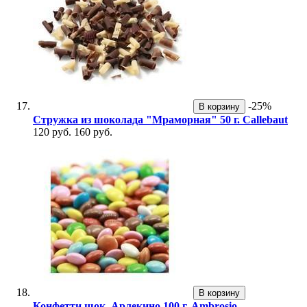
-25%
В корзину
Стружка из шоколада "Мраморная" 50 г. Callebaut
120 руб.
160 руб.
В корзину
Конфетти шок. Арлекино 100 г. Ambrosio