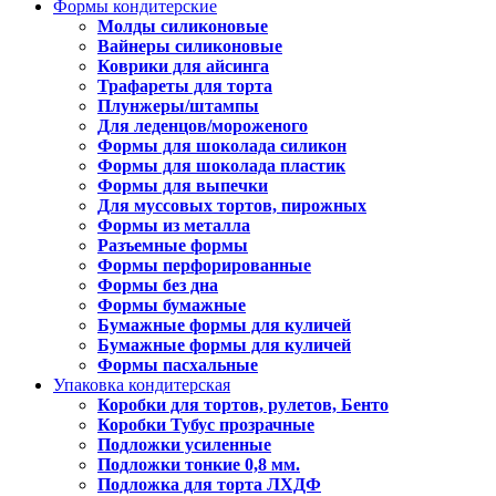
Формы кондитерские
Молды силиконовые
Вайнеры силиконовые
Коврики для айсинга
Трафареты для торта
Плунжеры/штампы
Для леденцов/мороженого
Формы для шоколада силикон
Формы для шоколада пластик
Формы для выпечки
Для муссовых тортов, пирожных
Формы из металла
Разъемные формы
Формы перфорированные
Формы без дна
Формы бумажные
Бумажные формы для куличей
Бумажные формы для куличей
Формы пасхальные
Упаковка кондитерская
Коробки для тортов, рулетов, Бенто
Коробки Тубус прозрачные
Подложки усиленные
Подложки тонкие 0,8 мм.
Подложка для торта ЛХДФ