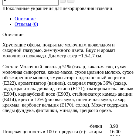
Шоколадные украшения для декорирования изделий.
Описание
Отзывы (0)
Описание
Хрустящие сферы, покрытые молочным шоколадом и
сахарной глазурью, жемчужного цвета. Вкус и аромат
молочного шоколада. Диаметр сфер ~1,5-1,7 см.
Состав:
Молочный шоколад 51% (сахар, какао-масло, сухая
молочная сыворотка, какао-масса, сухое цельное молоко, сухое
обезжиренное молоко, эмульгатор: подсолнечный лецитин
(Е322), ароматизатор (ваниль), сахарная глазурь 36% (сахар,
вода, краситель: диоксид титана (Е171), глазирователь: шеллак
(Е904), карнаубский воск (Е903), стабилизатор: камедь акации
(Е414), криспи 13% (рисовая мука, пшеничная мука, сахар,
крахмал, карбонат кальция (Е170), солод). Может содержать
следы фундука, фисташки, миндаля, грецкого ореха.
-белки
3.90
Пищевая ценность в 100 г. продукта (г.):
-жиры
16.00