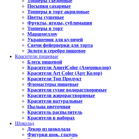
Топперы съедобные
Посыпки сахарные
Топперы в торт акриловые
Цветы сушеные
Фрукты, ягоды, сублимация
Топперы в торт
Маршмеллоу
Украшения для куличей
Свечи фейерверки для торта
Золото и серебро пищевое
Красители пищевые
Блеск пищевой
Красители AmeriColor (Америколор)
Красители Art Color (Арт Колор)
Красители Топ Продукт
Фломастеры пищевые
Красители сухие водорастворимые
Красители жирорастворимые
Красители натуральные
Пыльца цветочная
Краситель распылитель
Красители в наборах
Шоколад
Декор из шоколада
Фигурки шок. глазурь