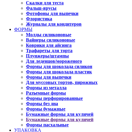
Скалки для теста
Фальш-ярусы
Фотофоны для выпечки
Флористика
Журналы для кондитеров
ФОРМЫ
Молды силиконовые
Вайнеры силиконовые
Коврики для айсинга
Трафареты для торта
Плунжеры/штампы
Для леденцов/мороженого
Формы для шоколада силикон
Формы для шоколада пластик
Формы для выпечки
Для муссовых тортов, пирожных
Формы из металла
Разъемные формы
Формы перфорированные
Формы без дна
Формы бумажные
Бумажные формы для куличей
Бумажные формы для куличей
Формы пасхальные
УПАКОВКА