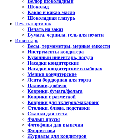
Велюр шоколадный
Шоколад
Какао и какао-масло
Шоколадная глазурь
Печать картинок
Печать на заказ
Бумага, чернила, гель для печати
Инвентарь
Весы, термометры, мерные емкости
Инструменты кондитера
Кухонный инвентарь, посуда
Насадки кондитерские
Насадки кондитерские в наборах
Мешки кондитерские
Лента бордюрная для торта
Палочки, дюбеля
Коврики, бумага/фольга
Коврики с разметкой
Коврики для эклеров/макаронс
Столики, блюда, подставки
Скалки для теста
Фальш-ярусы
Фотофоны для выпечки
Флористика
Журналы для кондитеров