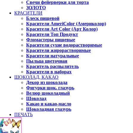
Свечи фейерверки для торта
ЗОЛОТО
КРАСИТЕЛИ
Блеск пищевой
Красители AmeriColor (Америколор)
Красители Art Color (Арт Колор)
Красители Топ Продукт
Фломастеры пищевые
Красители сухие водорастворимые
Красители жирорастворимые
Красители натуральные
Пыльца цветочная
Краситель распылитель
Красители в наборах
ШОКОЛАД, КАКАО
Декор из шоколада
Фигурки шок. глазурь
Велюр шоколадный
Шоколад
Какао и какао-масло
Шоколадная глазурь
ПЕЧАТЬ