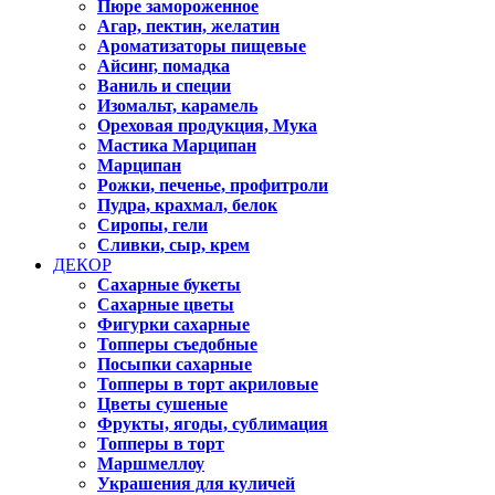
Пюре замороженное
Агар, пектин, желатин
Ароматизаторы пищевые
Айсинг, помадка
Ваниль и специи
Изомальт, карамель
Ореховая продукция, Мука
Мастика Марципан
Марципан
Рожки, печенье, профитроли
Пудра, крахмал, белок
Сиропы, гели
Сливки, сыр, крем
ДЕКОР
Сахарные букеты
Сахарные цветы
Фигурки сахарные
Топперы съедобные
Посыпки сахарные
Топперы в торт акриловые
Цветы сушеные
Фрукты, ягоды, сублимация
Топперы в торт
Маршмеллоу
Украшения для куличей