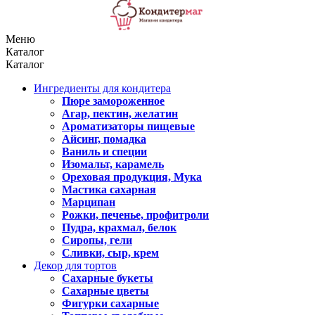
Меню
Каталог
Каталог
Ингредиенты для кондитера
Пюре замороженное
Агар, пектин, желатин
Ароматизаторы пищевые
Айсинг, помадка
Ваниль и специи
Изомальт, карамель
Ореховая продукция, Мука
Мастика сахарная
Марципан
Рожки, печенье, профитроли
Пудра, крахмал, белок
Сиропы, гели
Сливки, сыр, крем
Декор для тортов
Сахарные букеты
Сахарные цветы
Фигурки сахарные