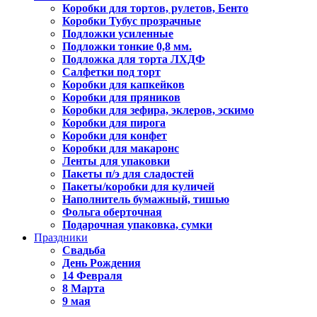
Коробки для тортов, рулетов, Бенто
Коробки Тубус прозрачные
Подложки усиленные
Подложки тонкие 0,8 мм.
Подложка для торта ЛХДФ
Салфетки под торт
Коробки для капкейков
Коробки для пряников
Коробки для зефира, эклеров, эскимо
Коробки для пирога
Коробки для конфет
Коробки для макаронс
Ленты для упаковки
Пакеты п/э для сладостей
Пакеты/коробки для куличей
Наполнитель бумажный, тишью
Фольга оберточная
Подарочная упаковка, сумки
Праздники
Свадьба
День Рождения
14 Февраля
8 Марта
9 мая