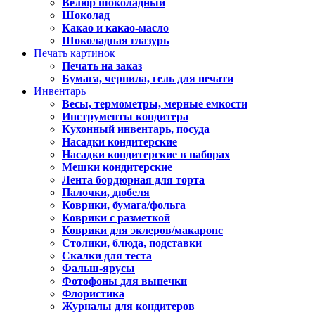
Велюр шоколадный
Шоколад
Какао и какао-масло
Шоколадная глазурь
Печать картинок
Печать на заказ
Бумага, чернила, гель для печати
Инвентарь
Весы, термометры, мерные емкости
Инструменты кондитера
Кухонный инвентарь, посуда
Насадки кондитерские
Насадки кондитерские в наборах
Мешки кондитерские
Лента бордюрная для торта
Палочки, дюбеля
Коврики, бумага/фольга
Коврики с разметкой
Коврики для эклеров/макаронс
Столики, блюда, подставки
Скалки для теста
Фальш-ярусы
Фотофоны для выпечки
Флористика
Журналы для кондитеров