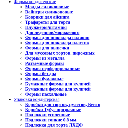
Формы кондитерские
Молды силиконовые
Вайнеры силиконовые
Коврики для айсинга
Трафареты для торта
Плунжеры/штампы
Для леденцов/мороженого
Формы для шоколада силикон
Формы для шоколада пластик
Формы для выпечки
Для муссовых тортов, пирожных
Формы из металла
Разъемные формы
Формы перфорированные
Формы без дна
Формы бумажные
Бумажные формы для куличей
Бумажные формы для куличей
Формы пасхальные
Упаковка кондитерская
Коробки для тортов, рулетов, Бенто
Коробки Тубус прозрачные
Подложки усиленные
Подложки тонкие 0,8 мм.
Подложка для торта ЛХДФ