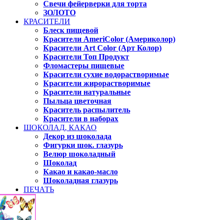
Свечи фейерверки для торта
ЗОЛОТО
КРАСИТЕЛИ
Блеск пищевой
Красители AmeriColor (Америколор)
Красители Art Color (Арт Колор)
Красители Топ Продукт
Фломастеры пищевые
Красители сухие водорастворимые
Красители жирорастворимые
Красители натуральные
Пыльца цветочная
Краситель распылитель
Красители в наборах
ШОКОЛАД, КАКАО
Декор из шоколада
Фигурки шок. глазурь
Велюр шоколадный
Шоколад
Какао и какао-масло
Шоколадная глазурь
ПЕЧАТЬ