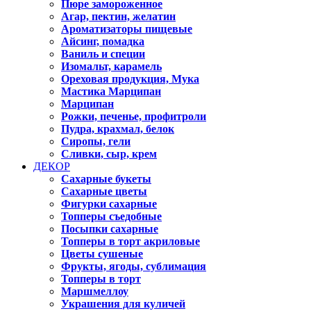
Пюре замороженное
Агар, пектин, желатин
Ароматизаторы пищевые
Айсинг, помадка
Ваниль и специи
Изомальт, карамель
Ореховая продукция, Мука
Мастика Марципан
Марципан
Рожки, печенье, профитроли
Пудра, крахмал, белок
Сиропы, гели
Сливки, сыр, крем
ДЕКОР
Сахарные букеты
Сахарные цветы
Фигурки сахарные
Топперы съедобные
Посыпки сахарные
Топперы в торт акриловые
Цветы сушеные
Фрукты, ягоды, сублимация
Топперы в торт
Маршмеллоу
Украшения для куличей