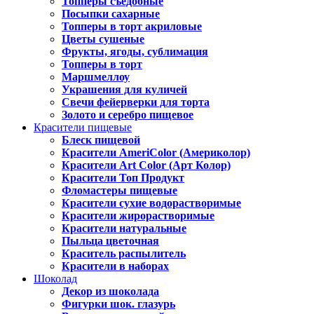
Топперы съедобные
Посыпки сахарные
Топперы в торт акриловые
Цветы сушеные
Фрукты, ягоды, сублимация
Топперы в торт
Маршмеллоу
Украшения для куличей
Свечи фейерверки для торта
Золото и серебро пищевое
Красители пищевые
Блеск пищевой
Красители AmeriColor (Америколор)
Красители Art Color (Арт Колор)
Красители Топ Продукт
Фломастеры пищевые
Красители сухие водорастворимые
Красители жирорастворимые
Красители натуральные
Пыльца цветочная
Краситель распылитель
Красители в наборах
Шоколад
Декор из шоколада
Фигурки шок. глазурь