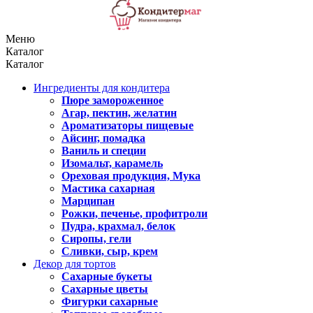
Меню
Каталог
Каталог
Ингредиенты для кондитера
Пюре замороженное
Агар, пектин, желатин
Ароматизаторы пищевые
Айсинг, помадка
Ваниль и специи
Изомальт, карамель
Ореховая продукция, Мука
Мастика сахарная
Марципан
Рожки, печенье, профитроли
Пудра, крахмал, белок
Сиропы, гели
Сливки, сыр, крем
Декор для тортов
Сахарные букеты
Сахарные цветы
Фигурки сахарные