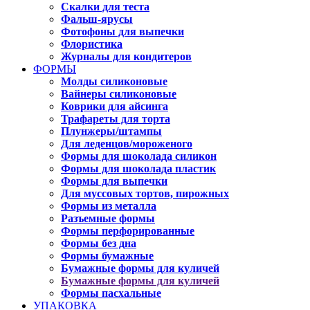
Скалки для теста
Фальш-ярусы
Фотофоны для выпечки
Флористика
Журналы для кондитеров
ФОРМЫ
Молды силиконовые
Вайнеры силиконовые
Коврики для айсинга
Трафареты для торта
Плунжеры/штампы
Для леденцов/мороженого
Формы для шоколада силикон
Формы для шоколада пластик
Формы для выпечки
Для муссовых тортов, пирожных
Формы из металла
Разъемные формы
Формы перфорированные
Формы без дна
Формы бумажные
Бумажные формы для куличей
Бумажные формы для куличей
Формы пасхальные
УПАКОВКА