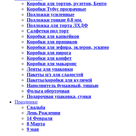
Коробки для тортов, рулетов, Бенто
Коробки Тубус прозрачные
Подложки усиленные
Подложки тонкие 0,8 мм.
Подложка для торта ЛХДФ
Салфетки под торт
Коробки для капкейков
Коробки для пряников
Коробки для зефира, эклеров, эскимо
Коробки для пирога
Коробки для конфет
Коробки для макаронс
Ленты для упаковки
Пакеты п/э для сладостей
Пакеты/коробки для куличей
Наполнитель бумажный, тишью
Фольга оберточная
Подарочная упаковка, сумки
Праздники
Свадьба
День Рождения
14 Февраля
8 Марта
9 мая