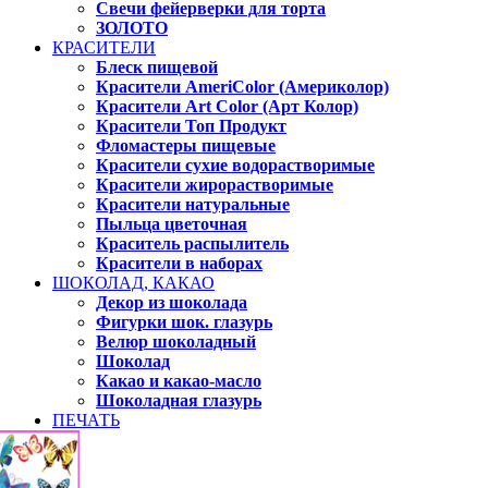
Свечи фейерверки для торта
ЗОЛОТО
КРАСИТЕЛИ
Блеск пищевой
Красители AmeriColor (Америколор)
Красители Art Color (Арт Колор)
Красители Топ Продукт
Фломастеры пищевые
Красители сухие водорастворимые
Красители жирорастворимые
Красители натуральные
Пыльца цветочная
Краситель распылитель
Красители в наборах
ШОКОЛАД, КАКАО
Декор из шоколада
Фигурки шок. глазурь
Велюр шоколадный
Шоколад
Какао и какао-масло
Шоколадная глазурь
ПЕЧАТЬ