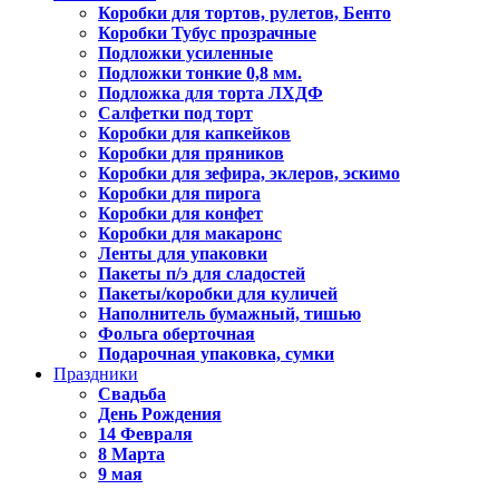
Коробки для тортов, рулетов, Бенто
Коробки Тубус прозрачные
Подложки усиленные
Подложки тонкие 0,8 мм.
Подложка для торта ЛХДФ
Салфетки под торт
Коробки для капкейков
Коробки для пряников
Коробки для зефира, эклеров, эскимо
Коробки для пирога
Коробки для конфет
Коробки для макаронс
Ленты для упаковки
Пакеты п/э для сладостей
Пакеты/коробки для куличей
Наполнитель бумажный, тишью
Фольга оберточная
Подарочная упаковка, сумки
Праздники
Свадьба
День Рождения
14 Февраля
8 Марта
9 мая