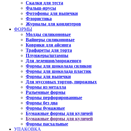
Скалки для теста
Фальш-ярусы
Фотофоны для выпечки
Флористика
Журналы для кондитеров
ФОРМЫ
Молды силиконовые
Вайнеры силиконовые
Коврики для айсинга
Трафареты для торта
Плунжеры/штампы
Для леденцов/мороженого
Формы для шоколада силикон
Формы для шоколада пластик
Формы для выпечки
Для муссовых тортов, пирожных
Формы из металла
Разъемные формы
Формы перфорированные
Формы без дна
Формы бумажные
Бумажные формы для куличей
Бумажные формы для куличей
Формы пасхальные
УПАКОВКА