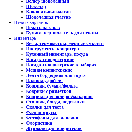
Велюр шоколадный
Шоколад
Какао и какао-масло
Шоколадная глазурь
Печать картинок
Печать на заказ
Бумага, чернила, гель для печати
Инвентарь
Весы, термометры, мерные емкости
Инструменты кондитера
Кухонный инвентарь, посуда
Насадки кондитерские
Насадки кондитерские в наборах
Мешки кондитерские
Лента бордюрная для торта
Палочки, дюбеля
Коврики, бумага/фольга
Коврики с разметкой
Коврики для эклеров/макаронс
Столики, блюда, подставки
Скалки для теста
Фальш-ярусы
Фотофоны для выпечки
Флористика
Журналы для кондитеров