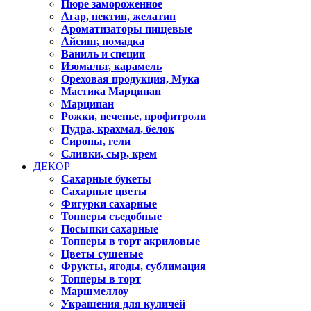
Пюре замороженное
Агар, пектин, желатин
Ароматизаторы пищевые
Айсинг, помадка
Ваниль и специи
Изомальт, карамель
Ореховая продукция, Мука
Мастика Марципан
Марципан
Рожки, печенье, профитроли
Пудра, крахмал, белок
Сиропы, гели
Сливки, сыр, крем
ДЕКОР
Сахарные букеты
Сахарные цветы
Фигурки сахарные
Топперы съедобные
Посыпки сахарные
Топперы в торт акриловые
Цветы сушеные
Фрукты, ягоды, сублимация
Топперы в торт
Маршмеллоу
Украшения для куличей