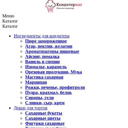
Меню
Каталог
Каталог
Ингредиенты для кондитера
Пюре замороженное
Агар, пектин, желатин
Ароматизаторы пищевые
Айсинг, помадка
Ваниль и специи
Изомальт, карамель
Ореховая продукция, Мука
Мастика сахарная
Марципан
Рожки, печенье, профитроли
Пудра, крахмал, белок
Сиропы, гели
Сливки, сыр, крем
Декор для тортов
Сахарные букеты
Сахарные цветы
Фигурки сахарные