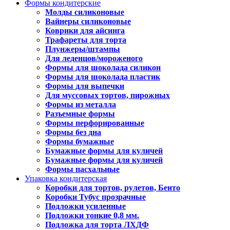
Формы кондитерские
Молды силиконовые
Вайнеры силиконовые
Коврики для айсинга
Трафареты для торта
Плунжеры/штампы
Для леденцов/мороженого
Формы для шоколада силикон
Формы для шоколада пластик
Формы для выпечки
Для муссовых тортов, пирожных
Формы из металла
Разъемные формы
Формы перфорированные
Формы без дна
Формы бумажные
Бумажные формы для куличей
Бумажные формы для куличей
Формы пасхальные
Упаковка кондитерская
Коробки для тортов, рулетов, Бенто
Коробки Тубус прозрачные
Подложки усиленные
Подложки тонкие 0,8 мм.
Подложка для торта ЛХДФ