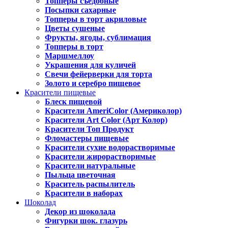
Топперы съедобные
Посыпки сахарные
Топперы в торт акриловые
Цветы сушеные
Фрукты, ягоды, сублимация
Топперы в торт
Маршмеллоу
Украшения для куличей
Свечи фейерверки для торта
Золото и серебро пищевое
Красители пищевые
Блеск пищевой
Красители AmeriColor (Америколор)
Красители Art Color (Арт Колор)
Красители Топ Продукт
Фломастеры пищевые
Красители сухие водорастворимые
Красители жирорастворимые
Красители натуральные
Пыльца цветочная
Краситель распылитель
Красители в наборах
Шоколад
Декор из шоколада
Фигурки шок. глазурь