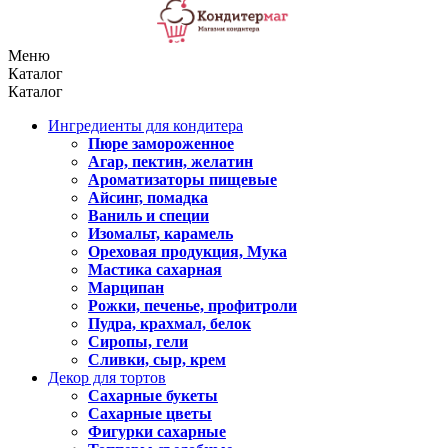
Меню
Каталог
Каталог
Ингредиенты для кондитера
Пюре замороженное
Агар, пектин, желатин
Ароматизаторы пищевые
Айсинг, помадка
Ваниль и специи
Изомальт, карамель
Ореховая продукция, Мука
Мастика сахарная
Марципан
Рожки, печенье, профитроли
Пудра, крахмал, белок
Сиропы, гели
Сливки, сыр, крем
Декор для тортов
Сахарные букеты
Сахарные цветы
Фигурки сахарные