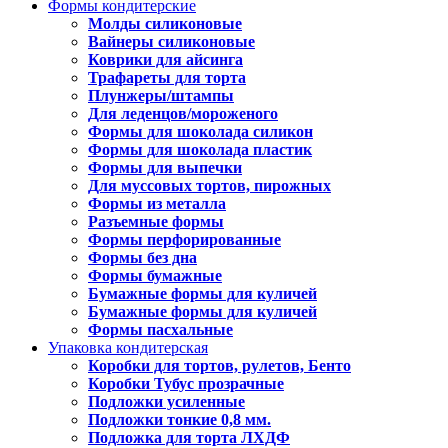
Формы кондитерские
Молды силиконовые
Вайнеры силиконовые
Коврики для айсинга
Трафареты для торта
Плунжеры/штампы
Для леденцов/мороженого
Формы для шоколада силикон
Формы для шоколада пластик
Формы для выпечки
Для муссовых тортов, пирожных
Формы из металла
Разъемные формы
Формы перфорированные
Формы без дна
Формы бумажные
Бумажные формы для куличей
Бумажные формы для куличей
Формы пасхальные
Упаковка кондитерская
Коробки для тортов, рулетов, Бенто
Коробки Тубус прозрачные
Подложки усиленные
Подложки тонкие 0,8 мм.
Подложка для торта ЛХДФ