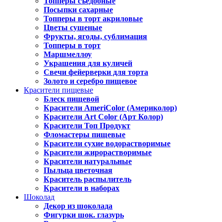
Топперы съедобные
Посыпки сахарные
Топперы в торт акриловые
Цветы сушеные
Фрукты, ягоды, сублимация
Топперы в торт
Маршмеллоу
Украшения для куличей
Свечи фейерверки для торта
Золото и серебро пищевое
Красители пищевые
Блеск пищевой
Красители AmeriColor (Америколор)
Красители Art Color (Арт Колор)
Красители Топ Продукт
Фломастеры пищевые
Красители сухие водорастворимые
Красители жирорастворимые
Красители натуральные
Пыльца цветочная
Краситель распылитель
Красители в наборах
Шоколад
Декор из шоколада
Фигурки шок. глазурь