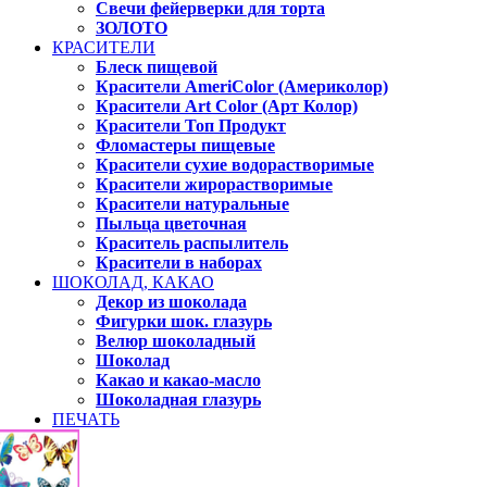
Свечи фейерверки для торта
ЗОЛОТО
КРАСИТЕЛИ
Блеск пищевой
Красители AmeriColor (Америколор)
Красители Art Color (Арт Колор)
Красители Топ Продукт
Фломастеры пищевые
Красители сухие водорастворимые
Красители жирорастворимые
Красители натуральные
Пыльца цветочная
Краситель распылитель
Красители в наборах
ШОКОЛАД, КАКАО
Декор из шоколада
Фигурки шок. глазурь
Велюр шоколадный
Шоколад
Какао и какао-масло
Шоколадная глазурь
ПЕЧАТЬ