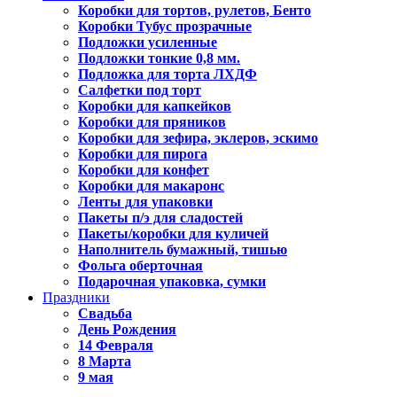
Коробки для тортов, рулетов, Бенто
Коробки Тубус прозрачные
Подложки усиленные
Подложки тонкие 0,8 мм.
Подложка для торта ЛХДФ
Салфетки под торт
Коробки для капкейков
Коробки для пряников
Коробки для зефира, эклеров, эскимо
Коробки для пирога
Коробки для конфет
Коробки для макаронс
Ленты для упаковки
Пакеты п/э для сладостей
Пакеты/коробки для куличей
Наполнитель бумажный, тишью
Фольга оберточная
Подарочная упаковка, сумки
Праздники
Свадьба
День Рождения
14 Февраля
8 Марта
9 мая