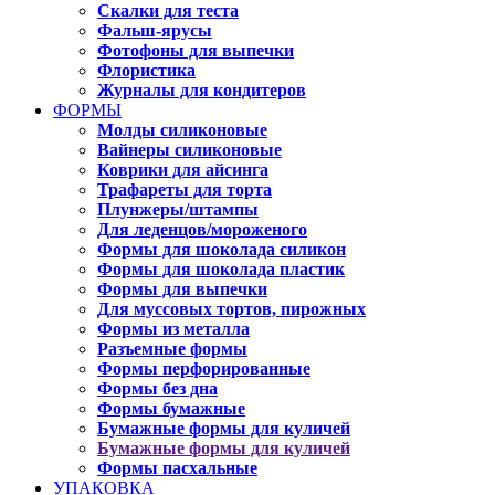
Скалки для теста
Фальш-ярусы
Фотофоны для выпечки
Флористика
Журналы для кондитеров
ФОРМЫ
Молды силиконовые
Вайнеры силиконовые
Коврики для айсинга
Трафареты для торта
Плунжеры/штампы
Для леденцов/мороженого
Формы для шоколада силикон
Формы для шоколада пластик
Формы для выпечки
Для муссовых тортов, пирожных
Формы из металла
Разъемные формы
Формы перфорированные
Формы без дна
Формы бумажные
Бумажные формы для куличей
Бумажные формы для куличей
Формы пасхальные
УПАКОВКА