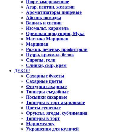
Пюре замороженное
Агар, пектин, желатин
Ароматизаторы пищевые
Айсинг, помадка
Ваниль и специи
Изомальт, карамель
Ореховая продукция, Мука
Мастика Марципан
Марципан
Рожки, печенье, профитроли
Пудра, крахмал, белок
Сиропы, гели
Сливки, сыр, крем
ДЕКОР
Сахарные букеты
Сахарные цветы
Фигурки сахарные
Топперы съедобные
Посыпки сахарные
Топперы в торт акриловые
Цветы сушеные
Фрукты, ягоды, сублимация
Топперы в торт
Маршмеллоу
Украшения для куличей