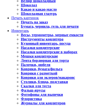
Велюр шоколадный
Шоколад
Какао и какао-масло
Шоколадная глазурь
Печать картинок
Печать на заказ
Бумага, чернила, гель для печати
Инвентарь
Весы, термометры, мерные емкости
Инструменты кондитера
Кухонный инвентарь, посуда
Насадки кондитерские
Насадки кондитерские в наборах
Мешки кондитерские
Лента бордюрная для торта
Палочки, дюбеля
Коврики, бумага/фольга
Коврики с разметкой
Коврики для эклеров/макаронс
Столики, блюда, подставки
Скалки для теста
Фальш-ярусы
Фотофоны для выпечки
Флористика
Журналы для кондитеров