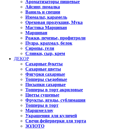
Ароматизаторы пищевые
Айсинг, помадка
Ваниль и специи
Изомальт, карамель
Ореховая продукция, Мука
Мастика Марципан
Марципан
Рожки, печенье, профитроли
Пудра, крахмал, белок
Сиропы, гели
Сливки, сыр, крем
ДЕКОР
Сахарные букеты
Сахарные цветы
Фигурки сахарные
Топперы съедобные
Посыпки сахарные
Топперы в торт акриловые
Цветы сушеные
Фрукты, ягоды, сублимация
Топперы в торт
Маршмеллоу
Украшения для куличей
Свечи фейерверки для торта
ЗОЛОТО