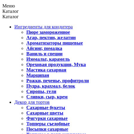
Меню
Каталог
Каталог
Ингредиенты для кондитера
Пюре замороженное
Агар, пектин, желатин
Ароматизаторы пищевые
Айсинг, помадка
Ваниль и специи
Изомальт, карамель
Ореховая продукция, Мука
Мастика сахарная
Марципан
Рожки, печенье, профитроли
Пудра, крахмал, белок
Сиропы, гели
Сливки, сыр, крем
Декор для тортов
Сахарные букеты
Сахарные цветы
Фигурки сахарные
Топперы съедобные
Посыпки сахарные