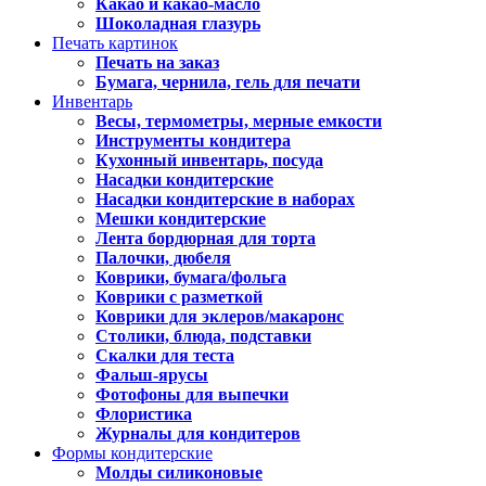
Какао и какао-масло
Шоколадная глазурь
Печать картинок
Печать на заказ
Бумага, чернила, гель для печати
Инвентарь
Весы, термометры, мерные емкости
Инструменты кондитера
Кухонный инвентарь, посуда
Насадки кондитерские
Насадки кондитерские в наборах
Мешки кондитерские
Лента бордюрная для торта
Палочки, дюбеля
Коврики, бумага/фольга
Коврики с разметкой
Коврики для эклеров/макаронс
Столики, блюда, подставки
Скалки для теста
Фальш-ярусы
Фотофоны для выпечки
Флористика
Журналы для кондитеров
Формы кондитерские
Молды силиконовые