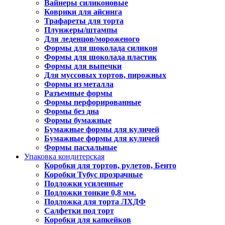
Вайнеры силиконовые
Коврики для айсинга
Трафареты для торта
Плунжеры/штампы
Для леденцов/мороженого
Формы для шоколада силикон
Формы для шоколада пластик
Формы для выпечки
Для муссовых тортов, пирожных
Формы из металла
Разъемные формы
Формы перфорированные
Формы без дна
Формы бумажные
Бумажные формы для куличей
Бумажные формы для куличей
Формы пасхальные
Упаковка кондитерская
Коробки для тортов, рулетов, Бенто
Коробки Тубус прозрачные
Подложки усиленные
Подложки тонкие 0,8 мм.
Подложка для торта ЛХДФ
Салфетки под торт
Коробки для капкейков