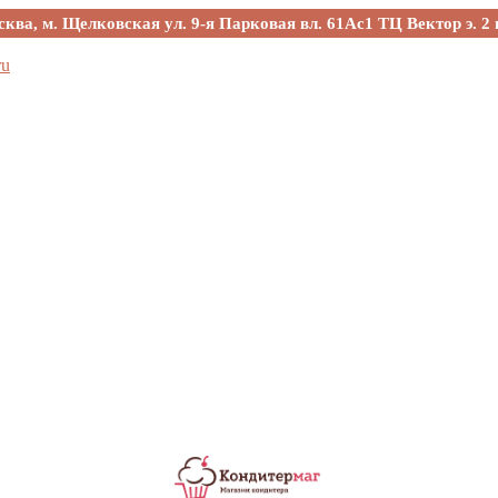
сква, м. Щелковская ул. 9-я Парковая вл. 61Ас1 ТЦ Вектор э. 2 
ru