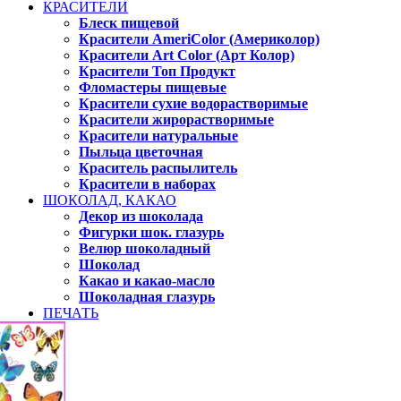
КРАСИТЕЛИ
Блеск пищевой
Красители AmeriColor (Америколор)
Красители Art Color (Арт Колор)
Красители Топ Продукт
Фломастеры пищевые
Красители сухие водорастворимые
Красители жирорастворимые
Красители натуральные
Пыльца цветочная
Краситель распылитель
Красители в наборах
ШОКОЛАД, КАКАО
Декор из шоколада
Фигурки шок. глазурь
Велюр шоколадный
Шоколад
Какао и какао-масло
Шоколадная глазурь
ПЕЧАТЬ