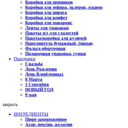
Коробки для пряников
Коробки для зефира, эклеров, эскимо
Коробки для пирога
Коробки для конфет
Коробки для макаронс
Ленты для упаковки
Пакеты п/э для сладостей
Пакеты/коробки для куличей
Наполнитель бумажный, тишью
Фольга оберточная
Подарочная упаковка, сумки
Праздники
Свадьба
День Рождения
День Влюбленных
8 Марта
1 Сентября
НОВЫЙ ГОД
9 мая
закрыть
ИНГРЕДИЕНТЫ
Пюре замороженное
Агар, пектин, желатин