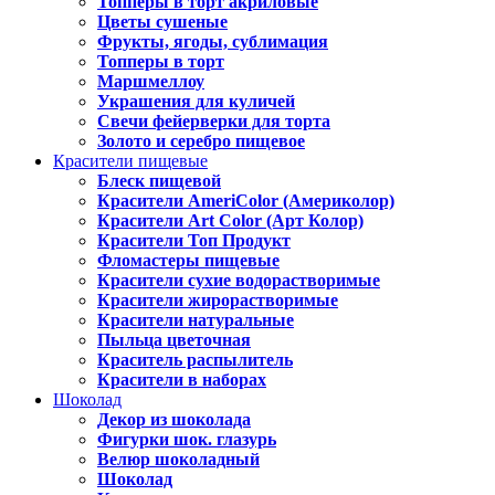
Топперы в торт акриловые
Цветы сушеные
Фрукты, ягоды, сублимация
Топперы в торт
Маршмеллоу
Украшения для куличей
Свечи фейерверки для торта
Золото и серебро пищевое
Красители пищевые
Блеск пищевой
Красители AmeriColor (Америколор)
Красители Art Color (Арт Колор)
Красители Топ Продукт
Фломастеры пищевые
Красители сухие водорастворимые
Красители жирорастворимые
Красители натуральные
Пыльца цветочная
Краситель распылитель
Красители в наборах
Шоколад
Декор из шоколада
Фигурки шок. глазурь
Велюр шоколадный
Шоколад