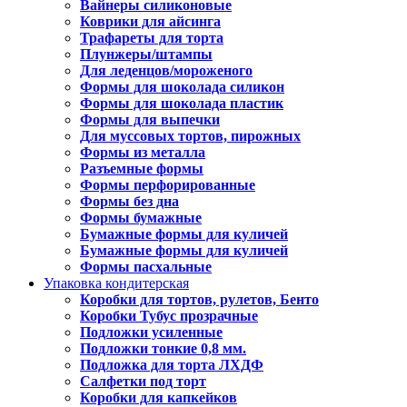
Вайнеры силиконовые
Коврики для айсинга
Трафареты для торта
Плунжеры/штампы
Для леденцов/мороженого
Формы для шоколада силикон
Формы для шоколада пластик
Формы для выпечки
Для муссовых тортов, пирожных
Формы из металла
Разъемные формы
Формы перфорированные
Формы без дна
Формы бумажные
Бумажные формы для куличей
Бумажные формы для куличей
Формы пасхальные
Упаковка кондитерская
Коробки для тортов, рулетов, Бенто
Коробки Тубус прозрачные
Подложки усиленные
Подложки тонкие 0,8 мм.
Подложка для торта ЛХДФ
Салфетки под торт
Коробки для капкейков