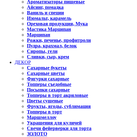
Ароматизаторы пищевые
Айсинг, помадка
Ваниль и специи
Изомальт, карамель
Ореховая продукция, Мука
Мастика Марципан
Марципан
Рожки, печенье, профитроли
Пудра, крахмал, белок
Сиропы, гели
Сливки, сыр, крем
ДЕКОР
Сахарные букеты
Сахарные цветы
Фигурки сахарные
Топперы съедобные
Посыпки сахарные
Топперы в торт акриловые
Цветы сушеные
Фрукты, ягоды, сублимация
Топперы в торт
Маршмеллоу
Украшения для куличей
Свечи фейерверки для торта
ЗОЛОТО