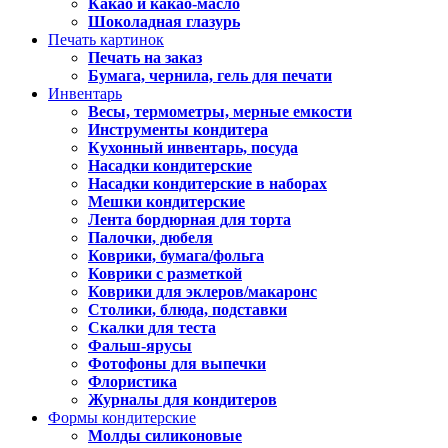
Какао и какао-масло
Шоколадная глазурь
Печать картинок
Печать на заказ
Бумага, чернила, гель для печати
Инвентарь
Весы, термометры, мерные емкости
Инструменты кондитера
Кухонный инвентарь, посуда
Насадки кондитерские
Насадки кондитерские в наборах
Мешки кондитерские
Лента бордюрная для торта
Палочки, дюбеля
Коврики, бумага/фольга
Коврики с разметкой
Коврики для эклеров/макаронс
Столики, блюда, подставки
Скалки для теста
Фальш-ярусы
Фотофоны для выпечки
Флористика
Журналы для кондитеров
Формы кондитерские
Молды силиконовые