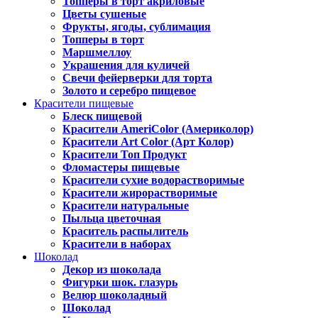
Топперы в торт акриловые
Цветы сушеные
Фрукты, ягоды, сублимация
Топперы в торт
Маршмеллоу
Украшения для куличей
Свечи фейерверки для торта
Золото и серебро пищевое
Красители пищевые
Блеск пищевой
Красители AmeriColor (Америколор)
Красители Art Color (Арт Колор)
Красители Топ Продукт
Фломастеры пищевые
Красители сухие водорастворимые
Красители жирорастворимые
Красители натуральные
Пыльца цветочная
Краситель распылитель
Красители в наборах
Шоколад
Декор из шоколада
Фигурки шок. глазурь
Велюр шоколадный
Шоколад