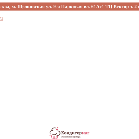
сква, м. Щелковская ул. 9-я Парковая вл. 61Ас1 ТЦ Вектор э. 2 
ru