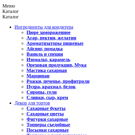
Меню
Каталог
Каталог
Ингредиенты для кондитера
Пюре замороженное
Агар, пектин, желатин
Ароматизаторы пищевые
Айсинг, помадка
Ваниль и специи
Изомальт, карамель
Ореховая продукция, Мука
Мастика сахарная
Марципан
Рожки, печенье, профитроли
Пудра, крахмал, белок
Сиропы, гели
Сливки, сыр, крем
Декор для тортов
Сахарные букеты
Сахарные цветы
Фигурки сахарные
Топперы съедобные
Посыпки сахарные