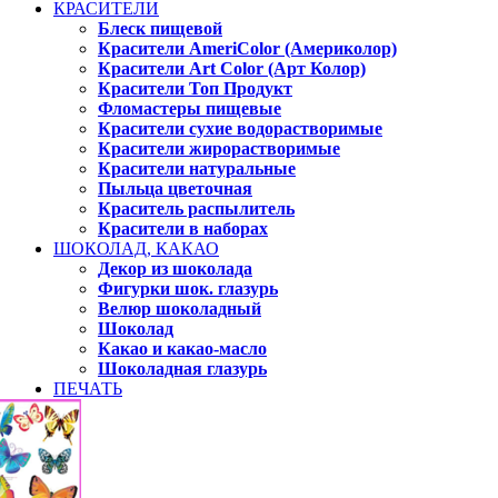
КРАСИТЕЛИ
Блеск пищевой
Красители AmeriColor (Америколор)
Красители Art Color (Арт Колор)
Красители Топ Продукт
Фломастеры пищевые
Красители сухие водорастворимые
Красители жирорастворимые
Красители натуральные
Пыльца цветочная
Краситель распылитель
Красители в наборах
ШОКОЛАД, КАКАО
Декор из шоколада
Фигурки шок. глазурь
Велюр шоколадный
Шоколад
Какао и какао-масло
Шоколадная глазурь
ПЕЧАТЬ