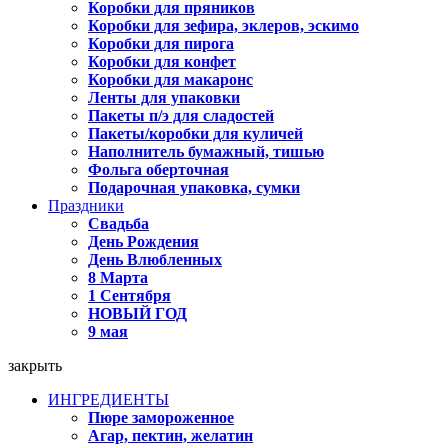
Коробки для пряников
Коробки для зефира, эклеров, эскимо
Коробки для пирога
Коробки для конфет
Коробки для макаронс
Ленты для упаковки
Пакеты п/э для сладостей
Пакеты/коробки для куличей
Наполнитель бумажный, тишью
Фольга оберточная
Подарочная упаковка, сумки
Праздники
Свадьба
День Рождения
День Влюбленных
8 Марта
1 Сентября
НОВЫЙ ГОД
9 мая
закрыть
ИНГРЕДИЕНТЫ
Пюре замороженное
Агар, пектин, желатин