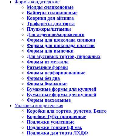
Формы кондитерские
Молды силиконовые
Вайнеры силиконовые
Коврики для айсинга
Трафареты для торта
Плунжеры/штампы
Для леденцов/мороженого
Формы для шоколада силикон
Формы для шоколада пластик
Формы для выпечки
Для муссовых тортов, пирожных
Формы из металла
Разъемные формы
Формы перфорированные
Формы без дна
Формы бумажные
Бумажные формы для куличей
Бумажные формы для куличей
Формы пасхальные
Упаковка кондитерская
Коробки для тортов, рулетов, Бенто
Коробки Тубус прозрачные
Подложки усиленные
Подложки тонкие 0,8 мм.
Подложка для торта ЛХДФ