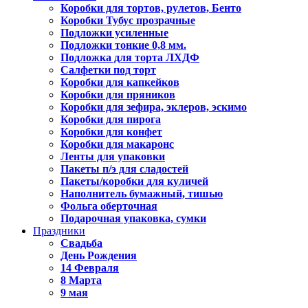
Коробки для тортов, рулетов, Бенто
Коробки Тубус прозрачные
Подложки усиленные
Подложки тонкие 0,8 мм.
Подложка для торта ЛХДФ
Салфетки под торт
Коробки для капкейков
Коробки для пряников
Коробки для зефира, эклеров, эскимо
Коробки для пирога
Коробки для конфет
Коробки для макаронс
Ленты для упаковки
Пакеты п/э для сладостей
Пакеты/коробки для куличей
Наполнитель бумажный, тишью
Фольга оберточная
Подарочная упаковка, сумки
Праздники
Свадьба
День Рождения
14 Февраля
8 Марта
9 мая