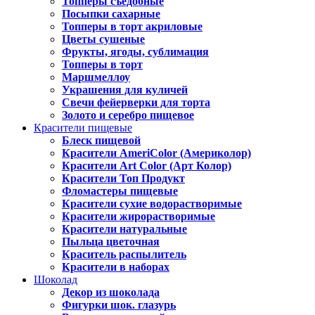
Топперы съедобные
Посыпки сахарные
Топперы в торт акриловые
Цветы сушеные
Фрукты, ягоды, сублимация
Топперы в торт
Маршмеллоу
Украшения для куличей
Свечи фейерверки для торта
Золото и серебро пищевое
Красители пищевые
Блеск пищевой
Красители AmeriColor (Америколор)
Красители Art Color (Арт Колор)
Красители Топ Продукт
Фломастеры пищевые
Красители сухие водорастворимые
Красители жирорастворимые
Красители натуральные
Пыльца цветочная
Краситель распылитель
Красители в наборах
Шоколад
Декор из шоколада
Фигурки шок. глазурь