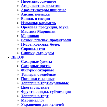
Пюре замороженное
Агар, пектин, желатин
Ароматизаторы пищевые
Айсинг, помадка
Ваниль и специи
Изомальт, карамель
Ореховая продукция, Мука
Мастика Марципан
Марципан
Рожки, печенье, профитроли
Пудра, крахмал, белок
Сиропы, гели
Сливки, сыр, крем
ДЕКОР
Сахарные букеты
Сахарные цветы
Фигурки сахарные
Топперы съедобные
Посыпки сахарные
Топперы в торт акриловые
Цветы сушеные
Фрукты, ягоды, сублимация
Топперы в торт
Маршмеллоу
Украшения для куличей