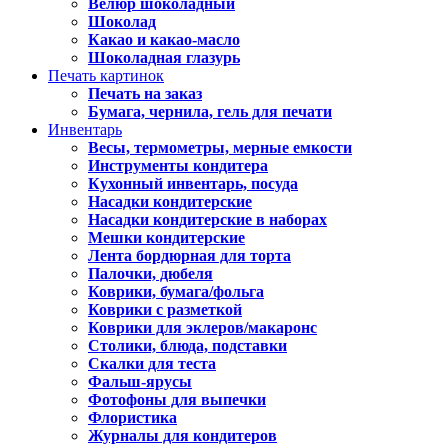
Велюр шоколадный
Шоколад
Какао и какао-масло
Шоколадная глазурь
Печать картинок
Печать на заказ
Бумага, чернила, гель для печати
Инвентарь
Весы, термометры, мерные емкости
Инструменты кондитера
Кухонный инвентарь, посуда
Насадки кондитерские
Насадки кондитерские в наборах
Мешки кондитерские
Лента бордюрная для торта
Палочки, дюбеля
Коврики, бумага/фольга
Коврики с разметкой
Коврики для эклеров/макаронс
Столики, блюда, подставки
Скалки для теста
Фальш-ярусы
Фотофоны для выпечки
Флористика
Журналы для кондитеров