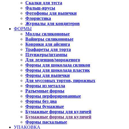
Скалки для теста
Фальш-ярусы
Фотофоны для выпечки
Флористика
Журналы для кондитеров
ФОРМЫ
Молды силиконовые
Вайнеры силиконовые
Коврики для айсинга
Трафареты для торта
Плунжеры/штампы
Для леденцов/мороженого
Формы для шоколада силикон
Формы для шоколада пластик
Формы для выпечки
Для муссовых тортов, пирожных
Формы из металла
Разъемные формы
Формы перфорированные
Формы без дна
Формы бумажные
Бумажные формы для куличей
Бумажные формы для куличей
Формы пасхальные
УПАКОВКА