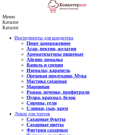
Меню
Каталог
Каталог
Ингредиенты для кондитера
Пюре замороженное
Агар, пектин, желатин
Ароматизаторы пищевые
Айсинг, помадка
Ваниль и специи
Изомальт, карамель
Ореховая продукция, Мука
Мастика сахарная
Марципан
Рожки, печенье, профитроли
Пудра, крахмал, белок
Сиропы, гели
Сливки, сыр, крем
Декор для тортов
Сахарные букеты
Сахарные цветы
Фигурки сахарные