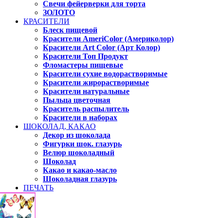
Свечи фейерверки для торта
ЗОЛОТО
КРАСИТЕЛИ
Блеск пищевой
Красители AmeriColor (Америколор)
Красители Art Color (Арт Колор)
Красители Топ Продукт
Фломастеры пищевые
Красители сухие водорастворимые
Красители жирорастворимые
Красители натуральные
Пыльца цветочная
Краситель распылитель
Красители в наборах
ШОКОЛАД, КАКАО
Декор из шоколада
Фигурки шок. глазурь
Велюр шоколадный
Шоколад
Какао и какао-масло
Шоколадная глазурь
ПЕЧАТЬ