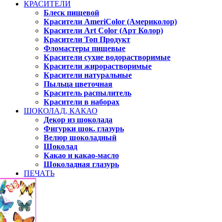
КРАСИТЕЛИ
Блеск пищевой
Красители AmeriColor (Америколор)
Красители Art Color (Арт Колор)
Красители Топ Продукт
Фломастеры пищевые
Красители сухие водорастворимые
Красители жирорастворимые
Красители натуральные
Пыльца цветочная
Краситель распылитель
Красители в наборах
ШОКОЛАД, КАКАО
Декор из шоколада
Фигурки шок. глазурь
Велюр шоколадный
Шоколад
Какао и какао-масло
Шоколадная глазурь
ПЕЧАТЬ