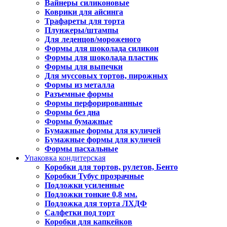
Вайнеры силиконовые
Коврики для айсинга
Трафареты для торта
Плунжеры/штампы
Для леденцов/мороженого
Формы для шоколада силикон
Формы для шоколада пластик
Формы для выпечки
Для муссовых тортов, пирожных
Формы из металла
Разъемные формы
Формы перфорированные
Формы без дна
Формы бумажные
Бумажные формы для куличей
Бумажные формы для куличей
Формы пасхальные
Упаковка кондитерская
Коробки для тортов, рулетов, Бенто
Коробки Тубус прозрачные
Подложки усиленные
Подложки тонкие 0,8 мм.
Подложка для торта ЛХДФ
Салфетки под торт
Коробки для капкейков