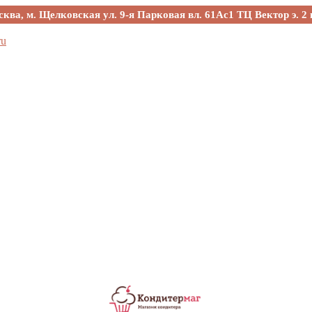
сква, м. Щелковская ул. 9-я Парковая вл. 61Ас1 ТЦ Вектор э. 2 
ru