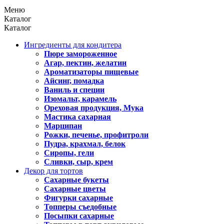
Меню
Каталог
Каталог
Ингредиенты для кондитера
Пюре замороженное
Агар, пектин, желатин
Ароматизаторы пищевые
Айсинг, помадка
Ваниль и специи
Изомальт, карамель
Ореховая продукция, Мука
Мастика сахарная
Марципан
Рожки, печенье, профитроли
Пудра, крахмал, белок
Сиропы, гели
Сливки, сыр, крем
Декор для тортов
Сахарные букеты
Сахарные цветы
Фигурки сахарные
Топперы съедобные
Посыпки сахарные