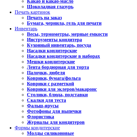
Какао и какао-масло
Шоколадная глазурь
Печать картинок
Печать на заказ
Бумага, чернила, гель для печати
Инвентарь
Весы, термометры, мерные емкости
Инструменты кондитера
Кухонный инвентарь, посуда
Насадки кондитерские
Насадки кондитерские в наборах
Мешки кондитерские
Лента бордюрная для торта
Палочки, дюбеля
Коврики, бумага/фольга
Коврики с разметкой
Коврики для эклеров/макаронс
Столики, блюда, подставки
Скалки для теста
Фальш-ярусы
Фотофоны для выпечки
Флористика
Журналы для кондитеров
Формы кондитерские
Молды силиконовые