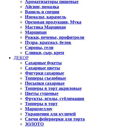
Ароматизаторы пищевые
Айсинг, помадка
Ваниль и специи
Изомальт, карамель
Ореховая продукция, Мука
Мастика Марципан
Марципан
Рожки, печенье, профитроли
Пудра, крахмал, белок
Сиропы, гели
Сливки, сыр, крем
ДЕКОР
Сахарные букеты
Сахарные цветы
Фигурки сахарные
Топперы съедобные
Посыпки сахарные
Топперы в торт акриловые
Цветы сушеные
Фрукты, ягоды, сублимация
Топперы в торт
Маршмеллоу
Украшения для куличей
Свечи фейерверки для торта
ЗОЛОТО