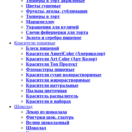
Топперы в торт акриловые
Цветы сушеные
Фрукты, ягоды, сублимация
Топперы в торт
Маршмеллоу
Украшения для куличей
Свечи фейерверки для торта
Золото и серебро пищевое
Красители пищевые
Блеск пищевой
Красители AmeriColor (Америколор)
Красители Art Color (Арт Колор)
Красители Топ Продукт
Фломастеры пищевые
Красители сухие водорастворимые
Красители жирорастворимые
Красители натуральные
Пыльца цветочная
Краситель распылитель
Красители в наборах
Шоколад
Декор из шоколада
Фигурки шок. глазурь
Велюр шоколадный
Шоколад