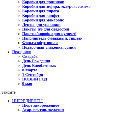
Коробки для пряников
Коробки для зефира, эклеров, эскимо
Коробки для пирога
Коробки для конфет
Коробки для макаронс
Ленты для упаковки
Пакеты п/э для сладостей
Пакеты/коробки для куличей
Наполнитель бумажный, тишью
Фольга оберточная
Подарочная упаковка, сумки
Праздники
Свадьба
День Рождения
День Влюбленных
8 Марта
1 Сентября
НОВЫЙ ГОД
9 мая
закрыть
ИНГРЕДИЕНТЫ
Пюре замороженное
Агар, пектин, желатин