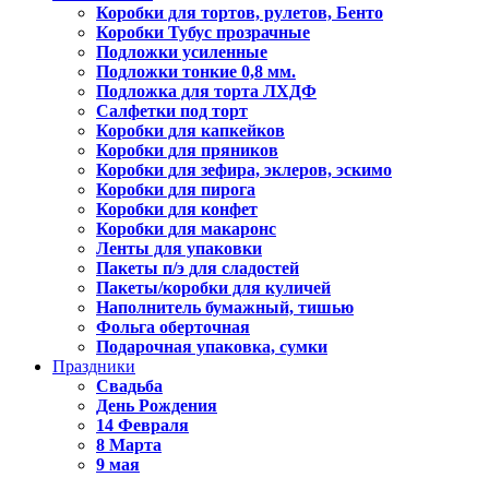
Коробки для тортов, рулетов, Бенто
Коробки Тубус прозрачные
Подложки усиленные
Подложки тонкие 0,8 мм.
Подложка для торта ЛХДФ
Салфетки под торт
Коробки для капкейков
Коробки для пряников
Коробки для зефира, эклеров, эскимо
Коробки для пирога
Коробки для конфет
Коробки для макаронс
Ленты для упаковки
Пакеты п/э для сладостей
Пакеты/коробки для куличей
Наполнитель бумажный, тишью
Фольга оберточная
Подарочная упаковка, сумки
Праздники
Свадьба
День Рождения
14 Февраля
8 Марта
9 мая