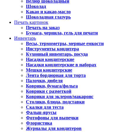
Велюр шоколадный
Шоколад
Какао и какао-масло
Шоколадная глазурь
Печать картинок
Печать на заказ
Бумага, чернила, гель для печати
Инвентарь
Весы, термометры, мерные емкости
Инструменты кондитера
Кухонный инвентарь, посуда
Насадки кондитерские
Насадки кондитерские в наборах
Мешки кондитерские
Лента бордюрная для торта
Палочки, дюбеля
Коврики, бумага/фольга
Коврики с разметкой
Коврики для эклеров/макаронс
Столики, блюда, подставки
Скалки для теста
Фальш-ярусы
Фотофоны для выпечки
Флористика
Журналы для кондитеров