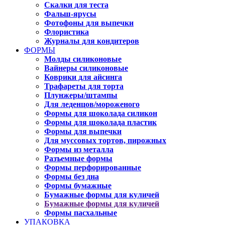
Скалки для теста
Фальш-ярусы
Фотофоны для выпечки
Флористика
Журналы для кондитеров
ФОРМЫ
Молды силиконовые
Вайнеры силиконовые
Коврики для айсинга
Трафареты для торта
Плунжеры/штампы
Для леденцов/мороженого
Формы для шоколада силикон
Формы для шоколада пластик
Формы для выпечки
Для муссовых тортов, пирожных
Формы из металла
Разъемные формы
Формы перфорированные
Формы без дна
Формы бумажные
Бумажные формы для куличей
Бумажные формы для куличей
Формы пасхальные
УПАКОВКА