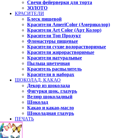
Свечи фейерверки для торта
ЗОЛОТО
КРАСИТЕЛИ
Блеск пищевой
Красители AmeriColor (Америколор)
Красители Art Color (Арт Колор)
Красители Топ Продукт
Фломастеры пищевые
Красители сухие водорастворимые
Красители жирорастворимые
Красители натуральные
Пыльца цветочная
Краситель распылитель
Красители в наборах
ШОКОЛАД, КАКАО
Декор из шоколада
Фигурки шок. глазурь
Велюр шоколадный
Шоколад
Какао и какао-масло
Шоколадная глазурь
ПЕЧАТЬ