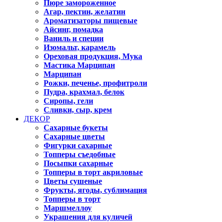
Пюре замороженное
Агар, пектин, желатин
Ароматизаторы пищевые
Айсинг, помадка
Ваниль и специи
Изомальт, карамель
Ореховая продукция, Мука
Мастика Марципан
Марципан
Рожки, печенье, профитроли
Пудра, крахмал, белок
Сиропы, гели
Сливки, сыр, крем
ДЕКОР
Сахарные букеты
Сахарные цветы
Фигурки сахарные
Топперы съедобные
Посыпки сахарные
Топперы в торт акриловые
Цветы сушеные
Фрукты, ягоды, сублимация
Топперы в торт
Маршмеллоу
Украшения для куличей