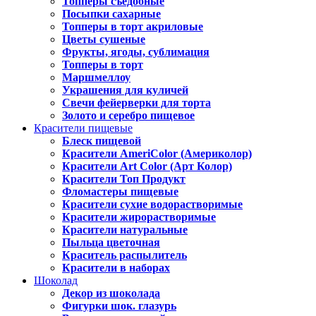
Топперы съедобные
Посыпки сахарные
Топперы в торт акриловые
Цветы сушеные
Фрукты, ягоды, сублимация
Топперы в торт
Маршмеллоу
Украшения для куличей
Свечи фейерверки для торта
Золото и серебро пищевое
Красители пищевые
Блеск пищевой
Красители AmeriColor (Америколор)
Красители Art Color (Арт Колор)
Красители Топ Продукт
Фломастеры пищевые
Красители сухие водорастворимые
Красители жирорастворимые
Красители натуральные
Пыльца цветочная
Краситель распылитель
Красители в наборах
Шоколад
Декор из шоколада
Фигурки шок. глазурь