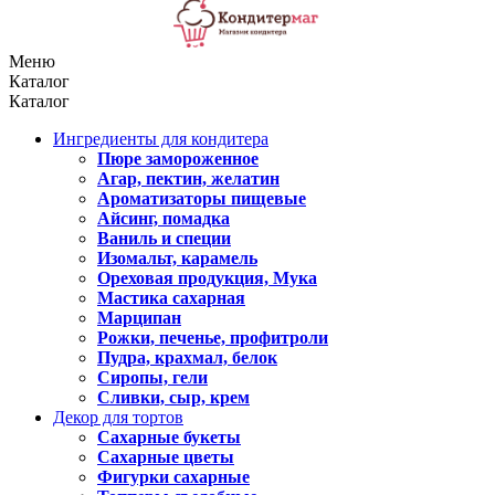
Меню
Каталог
Каталог
Ингредиенты для кондитера
Пюре замороженное
Агар, пектин, желатин
Ароматизаторы пищевые
Айсинг, помадка
Ваниль и специи
Изомальт, карамель
Ореховая продукция, Мука
Мастика сахарная
Марципан
Рожки, печенье, профитроли
Пудра, крахмал, белок
Сиропы, гели
Сливки, сыр, крем
Декор для тортов
Сахарные букеты
Сахарные цветы
Фигурки сахарные