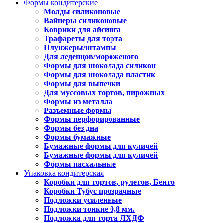
Формы кондитерские
Молды силиконовые
Вайнеры силиконовые
Коврики для айсинга
Трафареты для торта
Плунжеры/штампы
Для леденцов/мороженого
Формы для шоколада силикон
Формы для шоколада пластик
Формы для выпечки
Для муссовых тортов, пирожных
Формы из металла
Разъемные формы
Формы перфорированные
Формы без дна
Формы бумажные
Бумажные формы для куличей
Бумажные формы для куличей
Формы пасхальные
Упаковка кондитерская
Коробки для тортов, рулетов, Бенто
Коробки Тубус прозрачные
Подложки усиленные
Подложки тонкие 0,8 мм.
Подложка для торта ЛХДФ