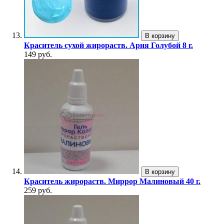
В корзину
Краситель сухой жирораств. Ария Голубой 8 г.
149 руб.
В корзину
Краситель жирораств. Миррор Малиновый 40 г.
259 руб.