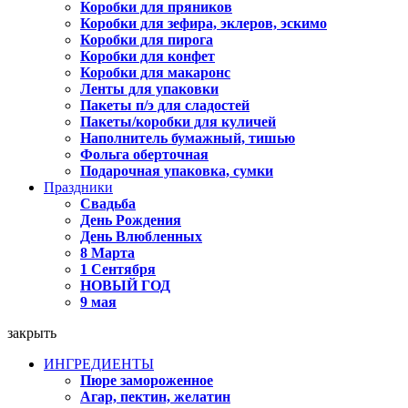
Коробки для пряников
Коробки для зефира, эклеров, эскимо
Коробки для пирога
Коробки для конфет
Коробки для макаронс
Ленты для упаковки
Пакеты п/э для сладостей
Пакеты/коробки для куличей
Наполнитель бумажный, тишью
Фольга оберточная
Подарочная упаковка, сумки
Праздники
Свадьба
День Рождения
День Влюбленных
8 Марта
1 Сентября
НОВЫЙ ГОД
9 мая
закрыть
ИНГРЕДИЕНТЫ
Пюре замороженное
Агар, пектин, желатин