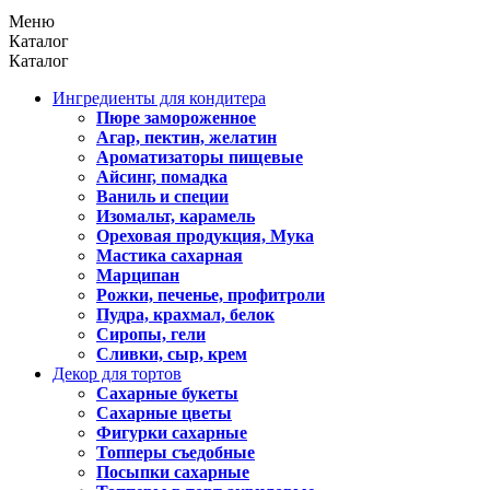
Меню
Каталог
Каталог
Ингредиенты для кондитера
Пюре замороженное
Агар, пектин, желатин
Ароматизаторы пищевые
Айсинг, помадка
Ваниль и специи
Изомальт, карамель
Ореховая продукция, Мука
Мастика сахарная
Марципан
Рожки, печенье, профитроли
Пудра, крахмал, белок
Сиропы, гели
Сливки, сыр, крем
Декор для тортов
Сахарные букеты
Сахарные цветы
Фигурки сахарные
Топперы съедобные
Посыпки сахарные