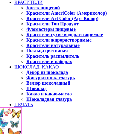
КРАСИТЕЛИ
Блеск пищевой
Красители AmeriColor (Америколор)
Красители Art Color (Арт Колор)
Красители Топ Продукт
Фломастеры пищевые
Красители сухие водорастворимые
Красители жирорастворимые
Красители натуральные
Пыльца цветочная
Краситель распылитель
Красители в наборах
ШОКОЛАД, КАКАО
Декор из шоколада
Фигурки шок. глазурь
Велюр шоколадный
Шоколад
Какао и какао-масло
Шоколадная глазурь
ПЕЧАТЬ