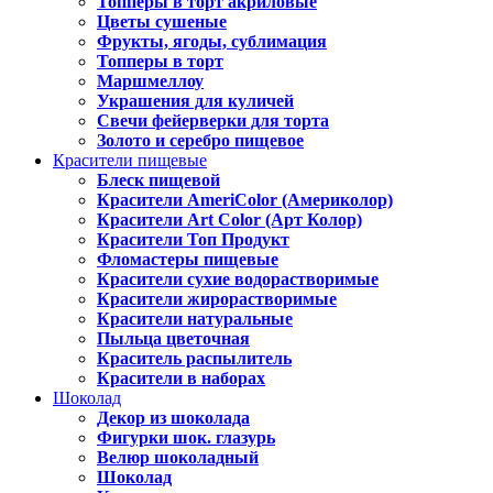
Топперы в торт акриловые
Цветы сушеные
Фрукты, ягоды, сублимация
Топперы в торт
Маршмеллоу
Украшения для куличей
Свечи фейерверки для торта
Золото и серебро пищевое
Красители пищевые
Блеск пищевой
Красители AmeriColor (Америколор)
Красители Art Color (Арт Колор)
Красители Топ Продукт
Фломастеры пищевые
Красители сухие водорастворимые
Красители жирорастворимые
Красители натуральные
Пыльца цветочная
Краситель распылитель
Красители в наборах
Шоколад
Декор из шоколада
Фигурки шок. глазурь
Велюр шоколадный
Шоколад