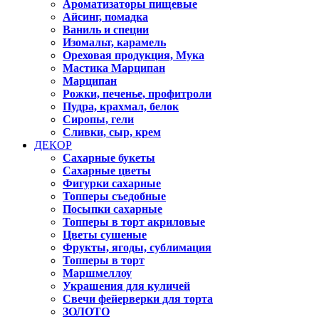
Ароматизаторы пищевые
Айсинг, помадка
Ваниль и специи
Изомальт, карамель
Ореховая продукция, Мука
Мастика Марципан
Марципан
Рожки, печенье, профитроли
Пудра, крахмал, белок
Сиропы, гели
Сливки, сыр, крем
ДЕКОР
Сахарные букеты
Сахарные цветы
Фигурки сахарные
Топперы съедобные
Посыпки сахарные
Топперы в торт акриловые
Цветы сушеные
Фрукты, ягоды, сублимация
Топперы в торт
Маршмеллоу
Украшения для куличей
Свечи фейерверки для торта
ЗОЛОТО