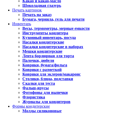
Какао и какао-масло
Шоколадная глазурь
Печать картинок
Печать на заказ
Бумага, чернила, гель для печати
Инвентарь
Весы, термометры, мерные емкости
Инструменты кондитера
Кухонный инвентарь, посуда
Насадки кондитерские
Насадки кондитерские в наборах
Мешки кондитерские
Лента бордюрная для торта
Палочки, дюбеля
Коврики, бумага/фольга
Коврики с разметкой
Коврики для эклеров/макаронс
Столики, блюда, подставки
Скалки для теста
Фальш-ярусы
Фотофоны для выпечки
Флористика
Журналы для кондитеров
Формы кондитерские
Молды силиконовые