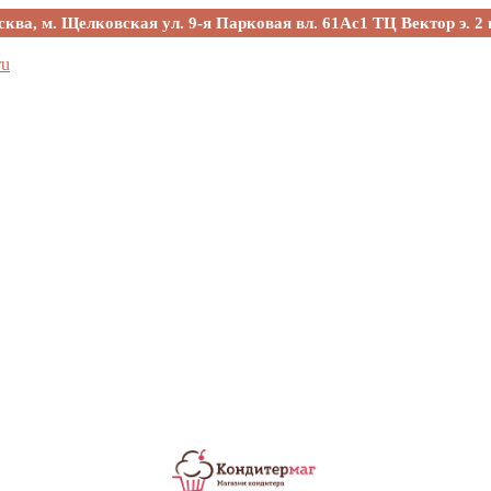
сква, м. Щелковская ул. 9-я Парковая вл. 61Ас1 ТЦ Вектор э. 2 
ru