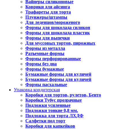
Вайнеры силиконовые
Коврики для айсинга
Трафареты для торта
Плунжеры/штампы
Для леденцов/мороженого
Формы для шоколада силикон
Формы для шоколада пластик
Формы для выпечки
Для муссовых тортов, пирожных
Формы из металла
Разъемные формы
Формы перфорированные
Формы без дна
Формы бумажные
Бумажные формы для куличей
Бумажные формы для куличей
Формы пасхальные
Упаковка кондитерская
Коробки для тортов, рулетов, Бенто
Коробки Тубус прозрачные
Подложки усиленные
Подложки тонкие 0,8 мм.
Подложка для торта ЛХДФ
Салфетки под торт
Коробки для капкейков