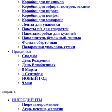
Коробки для пряников
Коробки для зефира, эклеров, эскимо
Коробки для пирога
Коробки для конфет
Коробки для макаронс
Ленты для упаковки
Пакеты п/э для сладостей
Пакеты/коробки для куличей
Наполнитель бумажный, тишью
Фольга оберточная
Подарочная упаковка, сумки
Праздники
Свадьба
День Рождения
День Влюбленных
8 Марта
1 Сентября
НОВЫЙ ГОД
9 мая
закрыть
ИНГРЕДИЕНТЫ
Пюре замороженное
Агар, пектин, желатин