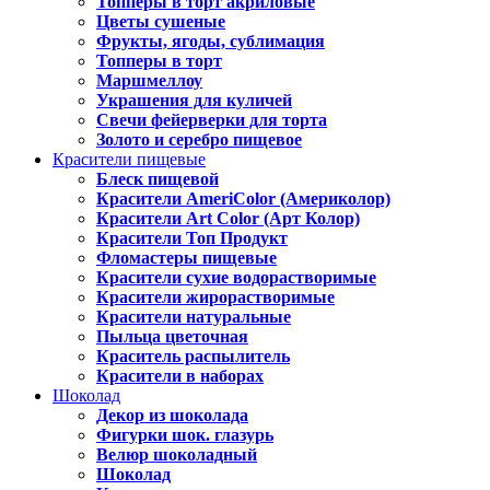
Топперы в торт акриловые
Цветы сушеные
Фрукты, ягоды, сублимация
Топперы в торт
Маршмеллоу
Украшения для куличей
Свечи фейерверки для торта
Золото и серебро пищевое
Красители пищевые
Блеск пищевой
Красители AmeriColor (Америколор)
Красители Art Color (Арт Колор)
Красители Топ Продукт
Фломастеры пищевые
Красители сухие водорастворимые
Красители жирорастворимые
Красители натуральные
Пыльца цветочная
Краситель распылитель
Красители в наборах
Шоколад
Декор из шоколада
Фигурки шок. глазурь
Велюр шоколадный
Шоколад