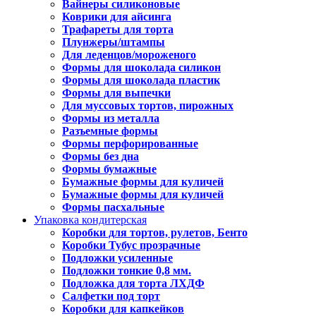
Вайнеры силиконовые
Коврики для айсинга
Трафареты для торта
Плунжеры/штампы
Для леденцов/мороженого
Формы для шоколада силикон
Формы для шоколада пластик
Формы для выпечки
Для муссовых тортов, пирожных
Формы из металла
Разъемные формы
Формы перфорированные
Формы без дна
Формы бумажные
Бумажные формы для куличей
Бумажные формы для куличей
Формы пасхальные
Упаковка кондитерская
Коробки для тортов, рулетов, Бенто
Коробки Тубус прозрачные
Подложки усиленные
Подложки тонкие 0,8 мм.
Подложка для торта ЛХДФ
Салфетки под торт
Коробки для капкейков