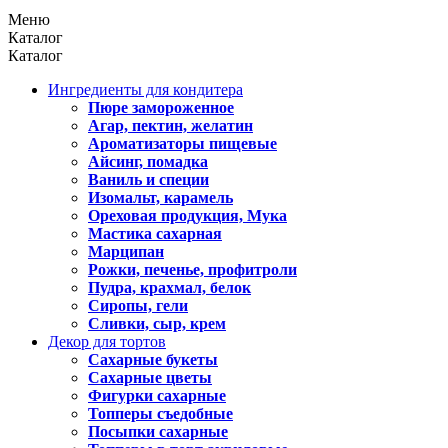
Меню
Каталог
Каталог
Ингредиенты для кондитера
Пюре замороженное
Агар, пектин, желатин
Ароматизаторы пищевые
Айсинг, помадка
Ваниль и специи
Изомальт, карамель
Ореховая продукция, Мука
Мастика сахарная
Марципан
Рожки, печенье, профитроли
Пудра, крахмал, белок
Сиропы, гели
Сливки, сыр, крем
Декор для тортов
Сахарные букеты
Сахарные цветы
Фигурки сахарные
Топперы съедобные
Посыпки сахарные