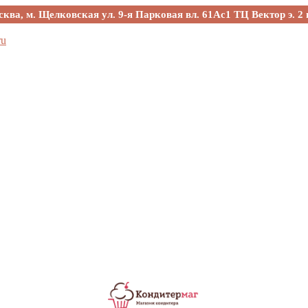
сква, м. Щелковская ул. 9-я Парковая вл. 61Ас1 ТЦ Вектор э. 2 
ru