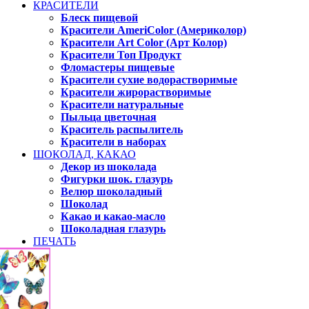
КРАСИТЕЛИ
Блеск пищевой
Красители AmeriColor (Америколор)
Красители Art Color (Арт Колор)
Красители Топ Продукт
Фломастеры пищевые
Красители сухие водорастворимые
Красители жирорастворимые
Красители натуральные
Пыльца цветочная
Краситель распылитель
Красители в наборах
ШОКОЛАД, КАКАО
Декор из шоколада
Фигурки шок. глазурь
Велюр шоколадный
Шоколад
Какао и какао-масло
Шоколадная глазурь
ПЕЧАТЬ