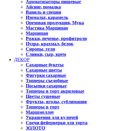
Ароматизаторы пищевые
Айсинг, помадка
Ваниль и специи
Изомальт, карамель
Ореховая продукция, Мука
Мастика Марципан
Марципан
Рожки, печенье, профитроли
Пудра, крахмал, белок
Сиропы, гели
Сливки, сыр, крем
ДЕКОР
Сахарные букеты
Сахарные цветы
Фигурки сахарные
Топперы съедобные
Посыпки сахарные
Топперы в торт акриловые
Цветы сушеные
Фрукты, ягоды, сублимация
Топперы в торт
Маршмеллоу
Украшения для куличей
Свечи фейерверки для торта
ЗОЛОТО