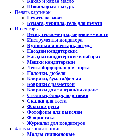
Какао и какао-масло
Шоколадная глазурь
Печать картинок
Печать на заказ
Бумага, чернила, гель для печати
Инвентарь
Весы, термометры, мерные емкости
Инструменты кондитера
Кухонный инвентарь, посуда
Насадки кондитерские
Насадки кондитерские в наборах
Мешки кондитерские
Лента бордюрная для торта
Палочки, дюбеля
Коврики, бумага/фольга
Коврики с разметкой
Коврики для эклеров/макаронс
Столики, блюда, подставки
Скалки для теста
Фальш-ярусы
Фотофоны для выпечки
Флористика
Журналы для кондитеров
Формы кондитерские
Молды силиконовые