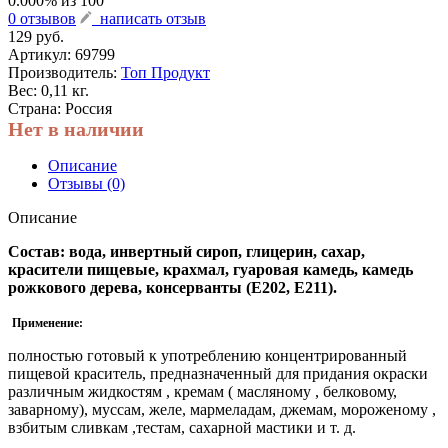
0.000
% из
100
0 отзывов
написать отзыв
129 руб.
Артикул:
69799
Производитель:
Топ Продукт
Вес: 0,11 кг.
Страна: Россия
Нет в наличии
Описание
Отзывы (0)
Описание
Состав: вода, инвертный сироп, глицерин, сахар,
красители пищевые, крахмал, гуаровая камедь, камедь
рожкового дерева, консерванты (Е202, Е211).
Применение:
полностью готовый к употреблению концентрированный
пищевой краситель, предназначенный для придания окраски
различным жидкостям , кремам ( масляному , белковому,
заварному), муссам, желе, мармеладам, джемам, мороженому ,
взбитым сливкам ,тестам, сахарной мастики и т. д.