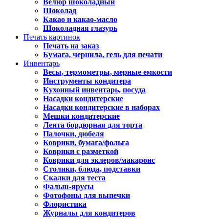
Велюр шоколадный
Шоколад
Какао и какао-масло
Шоколадная глазурь
Печать картинок
Печать на заказ
Бумага, чернила, гель для печати
Инвентарь
Весы, термометры, мерные емкости
Инструменты кондитера
Кухонный инвентарь, посуда
Насадки кондитерские
Насадки кондитерские в наборах
Мешки кондитерские
Лента бордюрная для торта
Палочки, дюбеля
Коврики, бумага/фольга
Коврики с разметкой
Коврики для эклеров/макаронс
Столики, блюда, подставки
Скалки для теста
Фальш-ярусы
Фотофоны для выпечки
Флористика
Журналы для кондитеров