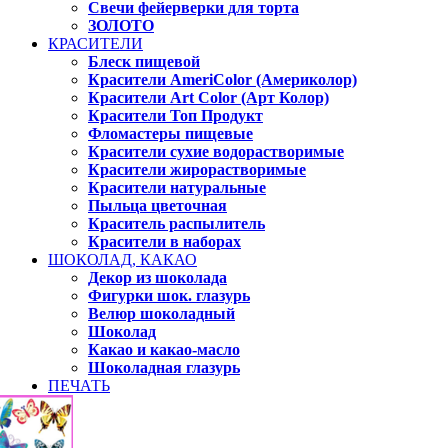
Свечи фейерверки для торта
ЗОЛОТО
КРАСИТЕЛИ
Блеск пищевой
Красители AmeriColor (Америколор)
Красители Art Color (Арт Колор)
Красители Топ Продукт
Фломастеры пищевые
Красители сухие водорастворимые
Красители жирорастворимые
Красители натуральные
Пыльца цветочная
Краситель распылитель
Красители в наборах
ШОКОЛАД, КАКАО
Декор из шоколада
Фигурки шок. глазурь
Велюр шоколадный
Шоколад
Какао и какао-масло
Шоколадная глазурь
ПЕЧАТЬ