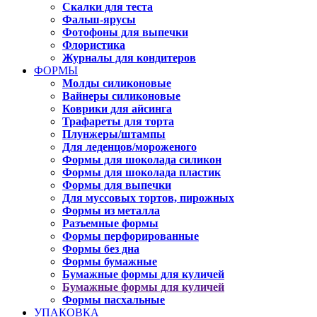
Скалки для теста
Фальш-ярусы
Фотофоны для выпечки
Флористика
Журналы для кондитеров
ФОРМЫ
Молды силиконовые
Вайнеры силиконовые
Коврики для айсинга
Трафареты для торта
Плунжеры/штампы
Для леденцов/мороженого
Формы для шоколада силикон
Формы для шоколада пластик
Формы для выпечки
Для муссовых тортов, пирожных
Формы из металла
Разъемные формы
Формы перфорированные
Формы без дна
Формы бумажные
Бумажные формы для куличей
Бумажные формы для куличей
Формы пасхальные
УПАКОВКА