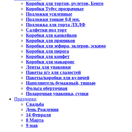
Коробки для тортов, рулетов, Бенто
Коробки Тубус прозрачные
Подложки усиленные
Подложки тонкие 0,8 мм.
Подложка для торта ЛХДФ
Салфетки под торт
Коробки для капкейков
Коробки для пряников
Коробки для зефира, эклеров, эскимо
Коробки для пирога
Коробки для конфет
Коробки для макаронс
Ленты для упаковки
Пакеты п/э для сладостей
Пакеты/коробки для куличей
Наполнитель бумажный, тишью
Фольга оберточная
Подарочная упаковка, сумки
Праздники
Свадьба
День Рождения
14 Февраля
8 Марта
9 мая