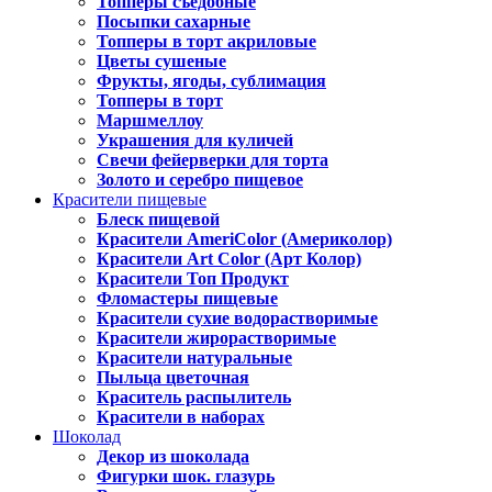
Топперы съедобные
Посыпки сахарные
Топперы в торт акриловые
Цветы сушеные
Фрукты, ягоды, сублимация
Топперы в торт
Маршмеллоу
Украшения для куличей
Свечи фейерверки для торта
Золото и серебро пищевое
Красители пищевые
Блеск пищевой
Красители AmeriColor (Америколор)
Красители Art Color (Арт Колор)
Красители Топ Продукт
Фломастеры пищевые
Красители сухие водорастворимые
Красители жирорастворимые
Красители натуральные
Пыльца цветочная
Краситель распылитель
Красители в наборах
Шоколад
Декор из шоколада
Фигурки шок. глазурь