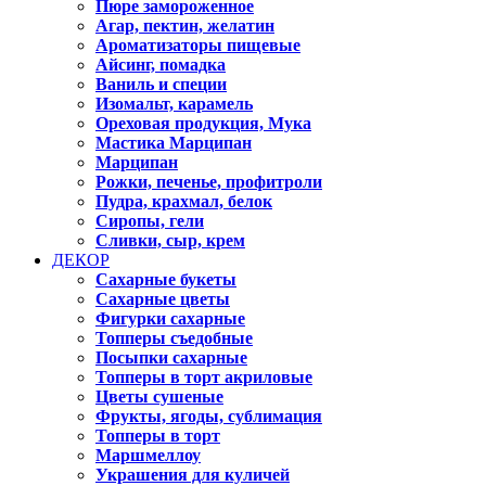
Пюре замороженное
Агар, пектин, желатин
Ароматизаторы пищевые
Айсинг, помадка
Ваниль и специи
Изомальт, карамель
Ореховая продукция, Мука
Мастика Марципан
Марципан
Рожки, печенье, профитроли
Пудра, крахмал, белок
Сиропы, гели
Сливки, сыр, крем
ДЕКОР
Сахарные букеты
Сахарные цветы
Фигурки сахарные
Топперы съедобные
Посыпки сахарные
Топперы в торт акриловые
Цветы сушеные
Фрукты, ягоды, сублимация
Топперы в торт
Маршмеллоу
Украшения для куличей