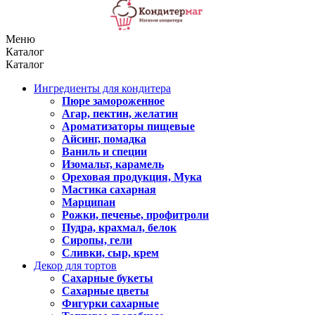
Меню
Каталог
Каталог
Ингредиенты для кондитера
Пюре замороженное
Агар, пектин, желатин
Ароматизаторы пищевые
Айсинг, помадка
Ваниль и специи
Изомальт, карамель
Ореховая продукция, Мука
Мастика сахарная
Марципан
Рожки, печенье, профитроли
Пудра, крахмал, белок
Сиропы, гели
Сливки, сыр, крем
Декор для тортов
Сахарные букеты
Сахарные цветы
Фигурки сахарные