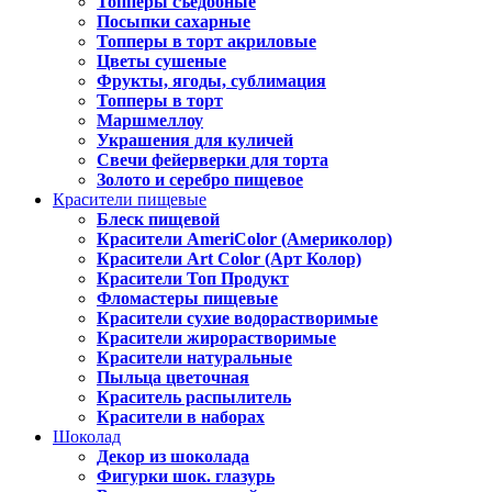
Топперы съедобные
Посыпки сахарные
Топперы в торт акриловые
Цветы сушеные
Фрукты, ягоды, сублимация
Топперы в торт
Маршмеллоу
Украшения для куличей
Свечи фейерверки для торта
Золото и серебро пищевое
Красители пищевые
Блеск пищевой
Красители AmeriColor (Америколор)
Красители Art Color (Арт Колор)
Красители Топ Продукт
Фломастеры пищевые
Красители сухие водорастворимые
Красители жирорастворимые
Красители натуральные
Пыльца цветочная
Краситель распылитель
Красители в наборах
Шоколад
Декор из шоколада
Фигурки шок. глазурь