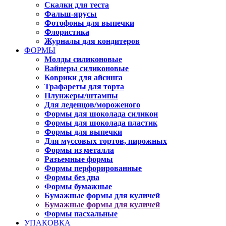
Скалки для теста
Фальш-ярусы
Фотофоны для выпечки
Флористика
Журналы для кондитеров
ФОРМЫ
Молды силиконовые
Вайнеры силиконовые
Коврики для айсинга
Трафареты для торта
Плунжеры/штампы
Для леденцов/мороженого
Формы для шоколада силикон
Формы для шоколада пластик
Формы для выпечки
Для муссовых тортов, пирожных
Формы из металла
Разъемные формы
Формы перфорированные
Формы без дна
Формы бумажные
Бумажные формы для куличей
Бумажные формы для куличей
Формы пасхальные
УПАКОВКА