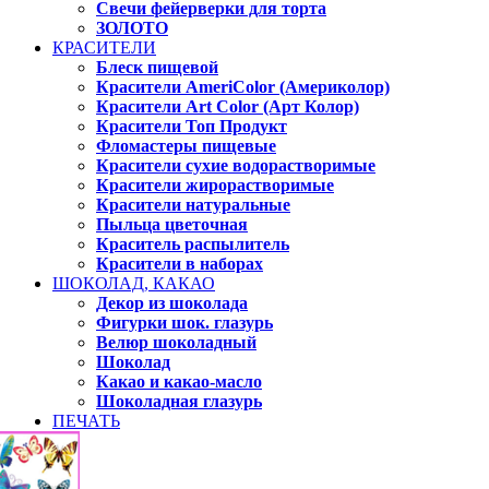
Свечи фейерверки для торта
ЗОЛОТО
КРАСИТЕЛИ
Блеск пищевой
Красители AmeriColor (Америколор)
Красители Art Color (Арт Колор)
Красители Топ Продукт
Фломастеры пищевые
Красители сухие водорастворимые
Красители жирорастворимые
Красители натуральные
Пыльца цветочная
Краситель распылитель
Красители в наборах
ШОКОЛАД, КАКАО
Декор из шоколада
Фигурки шок. глазурь
Велюр шоколадный
Шоколад
Какао и какао-масло
Шоколадная глазурь
ПЕЧАТЬ