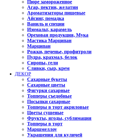
Пюре замороженное
Агар, пектин, желатин
Ароматизаторы пищевые
Айсинг, помадка
Ваниль и специи
Изомальт, карамель
Ореховая продукция, Мука
Мастика Марципан
Марципан
Рожки, печенье, профитроли
Пудра, крахмал, белок
Сиропы, гели
Сливки, сыр, крем
ДЕКОР
Сахарные букеты
Сахарные цветы
Фигурки сахарные
Топперы съедобные
Посыпки сахарные
Топперы в торт акриловые
Цветы сушеные
Фрукты, ягоды, сублимация
Топперы в торт
Маршмеллоу
Украшения для куличей