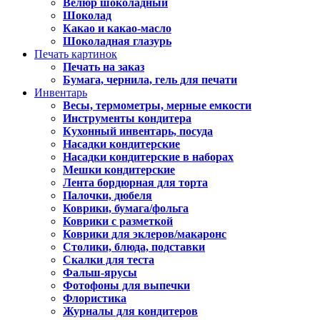
Велюр шоколадный
Шоколад
Какао и какао-масло
Шоколадная глазурь
Печать картинок
Печать на заказ
Бумага, чернила, гель для печати
Инвентарь
Весы, термометры, мерные емкости
Инструменты кондитера
Кухонный инвентарь, посуда
Насадки кондитерские
Насадки кондитерские в наборах
Мешки кондитерские
Лента бордюрная для торта
Палочки, дюбеля
Коврики, бумага/фольга
Коврики с разметкой
Коврики для эклеров/макаронс
Столики, блюда, подставки
Скалки для теста
Фальш-ярусы
Фотофоны для выпечки
Флористика
Журналы для кондитеров