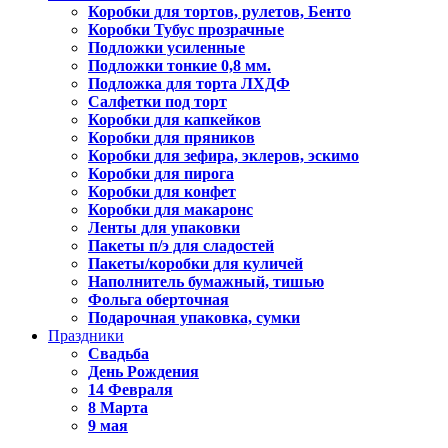
Коробки для тортов, рулетов, Бенто
Коробки Тубус прозрачные
Подложки усиленные
Подложки тонкие 0,8 мм.
Подложка для торта ЛХДФ
Салфетки под торт
Коробки для капкейков
Коробки для пряников
Коробки для зефира, эклеров, эскимо
Коробки для пирога
Коробки для конфет
Коробки для макаронс
Ленты для упаковки
Пакеты п/э для сладостей
Пакеты/коробки для куличей
Наполнитель бумажный, тишью
Фольга оберточная
Подарочная упаковка, сумки
Праздники
Свадьба
День Рождения
14 Февраля
8 Марта
9 мая