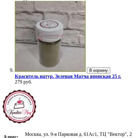
В корзину
Краситель натур. Зеленая Матча японская 25 г.
279 руб.
Москва, ул. 9-я Парковая д. 61Ас1, ТЦ "Вектор", 2
Адрес: