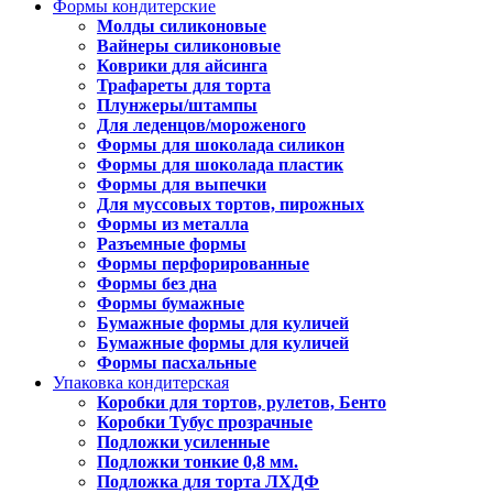
Формы кондитерские
Молды силиконовые
Вайнеры силиконовые
Коврики для айсинга
Трафареты для торта
Плунжеры/штампы
Для леденцов/мороженого
Формы для шоколада силикон
Формы для шоколада пластик
Формы для выпечки
Для муссовых тортов, пирожных
Формы из металла
Разъемные формы
Формы перфорированные
Формы без дна
Формы бумажные
Бумажные формы для куличей
Бумажные формы для куличей
Формы пасхальные
Упаковка кондитерская
Коробки для тортов, рулетов, Бенто
Коробки Тубус прозрачные
Подложки усиленные
Подложки тонкие 0,8 мм.
Подложка для торта ЛХДФ