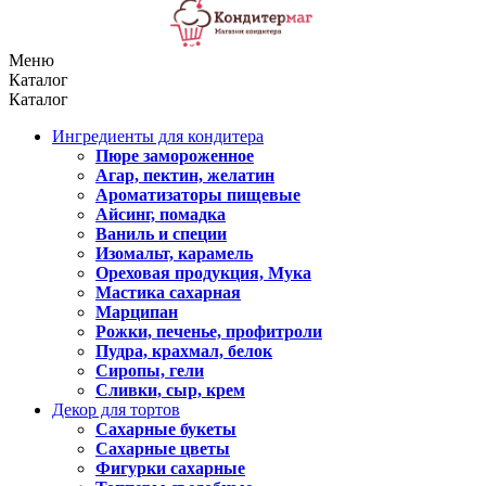
Меню
Каталог
Каталог
Ингредиенты для кондитера
Пюре замороженное
Агар, пектин, желатин
Ароматизаторы пищевые
Айсинг, помадка
Ваниль и специи
Изомальт, карамель
Ореховая продукция, Мука
Мастика сахарная
Марципан
Рожки, печенье, профитроли
Пудра, крахмал, белок
Сиропы, гели
Сливки, сыр, крем
Декор для тортов
Сахарные букеты
Сахарные цветы
Фигурки сахарные