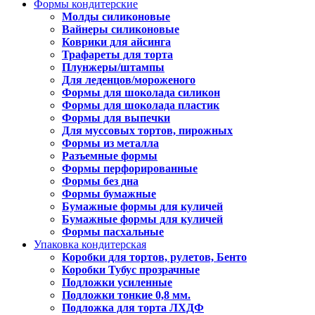
Формы кондитерские
Молды силиконовые
Вайнеры силиконовые
Коврики для айсинга
Трафареты для торта
Плунжеры/штампы
Для леденцов/мороженого
Формы для шоколада силикон
Формы для шоколада пластик
Формы для выпечки
Для муссовых тортов, пирожных
Формы из металла
Разъемные формы
Формы перфорированные
Формы без дна
Формы бумажные
Бумажные формы для куличей
Бумажные формы для куличей
Формы пасхальные
Упаковка кондитерская
Коробки для тортов, рулетов, Бенто
Коробки Тубус прозрачные
Подложки усиленные
Подложки тонкие 0,8 мм.
Подложка для торта ЛХДФ