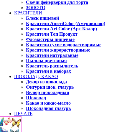
Свечи фейерверки для торта
ЗОЛОТО
КРАСИТЕЛИ
Блеск пищевой
Красители AmeriColor (Америколор)
Красители Art Color (Арт Колор)
Красители Топ Продукт
Фломастеры пищевые
Красители сухие водорастворимые
Красители жирорастворимые
Красители натуральные
Пыльца цветочная
Краситель распылитель
Красители в наборах
ШОКОЛАД, КАКАО
Декор из шоколада
Фигурки шок. глазурь
Велюр шоколадный
Шоколад
Какао и какао-масло
Шоколадная глазурь
ПЕЧАТЬ