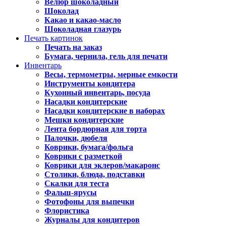
Велюр шоколадный
Шоколад
Какао и какао-масло
Шоколадная глазурь
Печать картинок
Печать на заказ
Бумага, чернила, гель для печати
Инвентарь
Весы, термометры, мерные емкости
Инструменты кондитера
Кухонный инвентарь, посуда
Насадки кондитерские
Насадки кондитерские в наборах
Мешки кондитерские
Лента бордюрная для торта
Палочки, дюбеля
Коврики, бумага/фольга
Коврики с разметкой
Коврики для эклеров/макаронс
Столики, блюда, подставки
Скалки для теста
Фальш-ярусы
Фотофоны для выпечки
Флористика
Журналы для кондитеров