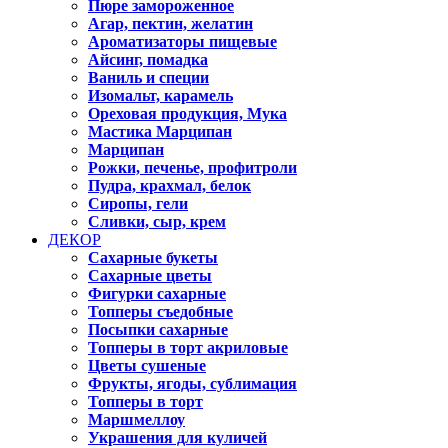
Пюре замороженное
Агар, пектин, желатин
Ароматизаторы пищевые
Айсинг, помадка
Ваниль и специи
Изомальт, карамель
Ореховая продукция, Мука
Мастика Марципан
Марципан
Рожки, печенье, профитроли
Пудра, крахмал, белок
Сиропы, гели
Сливки, сыр, крем
ДЕКОР
Сахарные букеты
Сахарные цветы
Фигурки сахарные
Топперы съедобные
Посыпки сахарные
Топперы в торт акриловые
Цветы сушеные
Фрукты, ягоды, сублимация
Топперы в торт
Маршмеллоу
Украшения для куличей