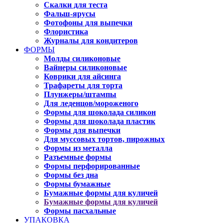
Скалки для теста
Фальш-ярусы
Фотофоны для выпечки
Флористика
Журналы для кондитеров
ФОРМЫ
Молды силиконовые
Вайнеры силиконовые
Коврики для айсинга
Трафареты для торта
Плунжеры/штампы
Для леденцов/мороженого
Формы для шоколада силикон
Формы для шоколада пластик
Формы для выпечки
Для муссовых тортов, пирожных
Формы из металла
Разъемные формы
Формы перфорированные
Формы без дна
Формы бумажные
Бумажные формы для куличей
Бумажные формы для куличей
Формы пасхальные
УПАКОВКА