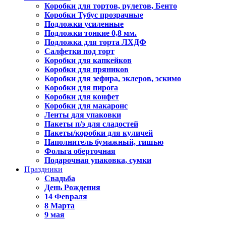
Коробки для тортов, рулетов, Бенто
Коробки Тубус прозрачные
Подложки усиленные
Подложки тонкие 0,8 мм.
Подложка для торта ЛХДФ
Салфетки под торт
Коробки для капкейков
Коробки для пряников
Коробки для зефира, эклеров, эскимо
Коробки для пирога
Коробки для конфет
Коробки для макаронс
Ленты для упаковки
Пакеты п/э для сладостей
Пакеты/коробки для куличей
Наполнитель бумажный, тишью
Фольга оберточная
Подарочная упаковка, сумки
Праздники
Свадьба
День Рождения
14 Февраля
8 Марта
9 мая