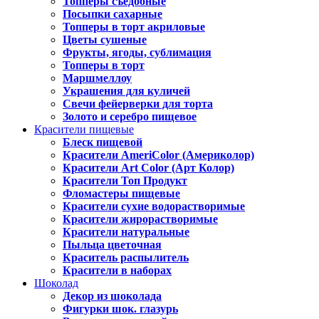
Топперы съедобные
Посыпки сахарные
Топперы в торт акриловые
Цветы сушеные
Фрукты, ягоды, сублимация
Топперы в торт
Маршмеллоу
Украшения для куличей
Свечи фейерверки для торта
Золото и серебро пищевое
Красители пищевые
Блеск пищевой
Красители AmeriColor (Америколор)
Красители Art Color (Арт Колор)
Красители Топ Продукт
Фломастеры пищевые
Красители сухие водорастворимые
Красители жирорастворимые
Красители натуральные
Пыльца цветочная
Краситель распылитель
Красители в наборах
Шоколад
Декор из шоколада
Фигурки шок. глазурь