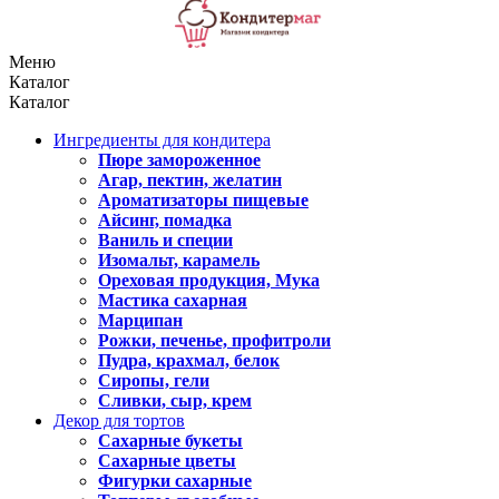
Меню
Каталог
Каталог
Ингредиенты для кондитера
Пюре замороженное
Агар, пектин, желатин
Ароматизаторы пищевые
Айсинг, помадка
Ваниль и специи
Изомальт, карамель
Ореховая продукция, Мука
Мастика сахарная
Марципан
Рожки, печенье, профитроли
Пудра, крахмал, белок
Сиропы, гели
Сливки, сыр, крем
Декор для тортов
Сахарные букеты
Сахарные цветы
Фигурки сахарные