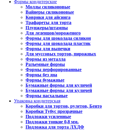
Формы кондитерские
Молды силиконовые
Вайнеры силиконовые
Коврики для айсинга
Трафареты для торта
Плунжеры/штампы
Для леденцов/мороженого
Формы для шоколада силикон
Формы для шоколада пластик
Формы для выпечки
Для муссовых тортов, пирожных
Формы из металла
Разъемные формы
Формы перфорированные
Формы без дна
Формы бумажные
Бумажные формы для куличей
Бумажные формы для куличей
Формы пасхальные
Упаковка кондитерская
Коробки для тортов, рулетов, Бенто
Коробки Тубус прозрачные
Подложки усиленные
Подложки тонкие 0,8 мм.
Подложка для торта ЛХДФ