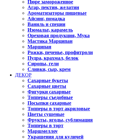
Пюре замороженное
Агар, пектин, желатин
Ароматизаторы пищевые
Айсинг, помадка
Ваниль и специи
Изомальт, карамель
Ореховая продукция, Мука
Мастика Марципан
Марципан
Рожки, печенье, профитроли
Пудра, крахмал, белок
Сиропы, гели
Сливки, сыр, крем
ДЕКОР
Сахарные букеты
Сахарные цветы
Фигурки сахарные
Топперы съедобные
Посыпки сахарные
Топперы в торт акриловые
Цветы сушеные
Фрукты, ягоды, сублимация
Топперы в торт
Маршмеллоу
Украшения для куличей