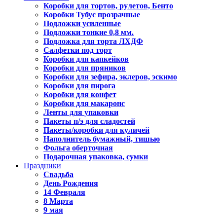
Коробки для тортов, рулетов, Бенто
Коробки Тубус прозрачные
Подложки усиленные
Подложки тонкие 0,8 мм.
Подложка для торта ЛХДФ
Салфетки под торт
Коробки для капкейков
Коробки для пряников
Коробки для зефира, эклеров, эскимо
Коробки для пирога
Коробки для конфет
Коробки для макаронс
Ленты для упаковки
Пакеты п/э для сладостей
Пакеты/коробки для куличей
Наполнитель бумажный, тишью
Фольга оберточная
Подарочная упаковка, сумки
Праздники
Свадьба
День Рождения
14 Февраля
8 Марта
9 мая