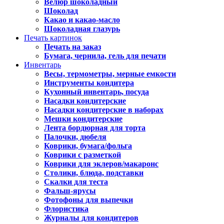
Велюр шоколадный
Шоколад
Какао и какао-масло
Шоколадная глазурь
Печать картинок
Печать на заказ
Бумага, чернила, гель для печати
Инвентарь
Весы, термометры, мерные емкости
Инструменты кондитера
Кухонный инвентарь, посуда
Насадки кондитерские
Насадки кондитерские в наборах
Мешки кондитерские
Лента бордюрная для торта
Палочки, дюбеля
Коврики, бумага/фольга
Коврики с разметкой
Коврики для эклеров/макаронс
Столики, блюда, подставки
Скалки для теста
Фальш-ярусы
Фотофоны для выпечки
Флористика
Журналы для кондитеров