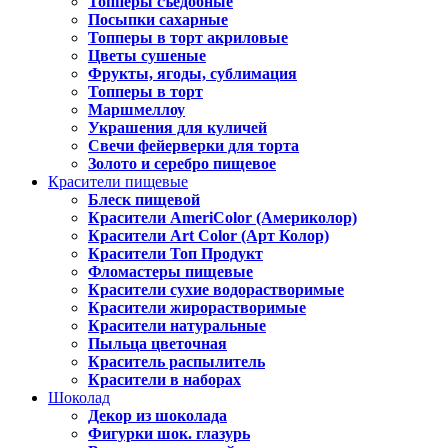
Топперы съедобные
Посыпки сахарные
Топперы в торт акриловые
Цветы сушеные
Фрукты, ягоды, сублимация
Топперы в торт
Маршмеллоу
Украшения для куличей
Свечи фейерверки для торта
Золото и серебро пищевое
Красители пищевые
Блеск пищевой
Красители AmeriColor (Америколор)
Красители Art Color (Арт Колор)
Красители Топ Продукт
Фломастеры пищевые
Красители сухие водорастворимые
Красители жирорастворимые
Красители натуральные
Пыльца цветочная
Краситель распылитель
Красители в наборах
Шоколад
Декор из шоколада
Фигурки шок. глазурь