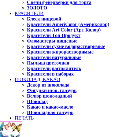
Свечи фейерверки для торта
ЗОЛОТО
КРАСИТЕЛИ
Блеск пищевой
Красители AmeriColor (Америколор)
Красители Art Color (Арт Колор)
Красители Топ Продукт
Фломастеры пищевые
Красители сухие водорастворимые
Красители жирорастворимые
Красители натуральные
Пыльца цветочная
Краситель распылитель
Красители в наборах
ШОКОЛАД, КАКАО
Декор из шоколада
Фигурки шок. глазурь
Велюр шоколадный
Шоколад
Какао и какао-масло
Шоколадная глазурь
ПЕЧАТЬ