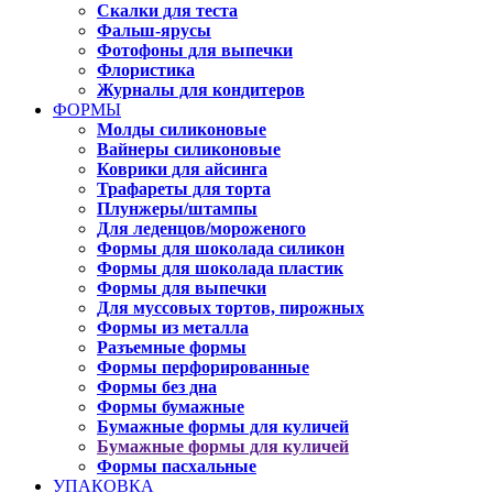
Скалки для теста
Фальш-ярусы
Фотофоны для выпечки
Флористика
Журналы для кондитеров
ФОРМЫ
Молды силиконовые
Вайнеры силиконовые
Коврики для айсинга
Трафареты для торта
Плунжеры/штампы
Для леденцов/мороженого
Формы для шоколада силикон
Формы для шоколада пластик
Формы для выпечки
Для муссовых тортов, пирожных
Формы из металла
Разъемные формы
Формы перфорированные
Формы без дна
Формы бумажные
Бумажные формы для куличей
Бумажные формы для куличей
Формы пасхальные
УПАКОВКА