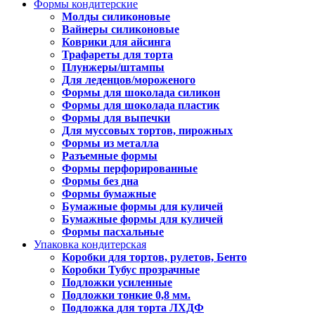
Формы кондитерские
Молды силиконовые
Вайнеры силиконовые
Коврики для айсинга
Трафареты для торта
Плунжеры/штампы
Для леденцов/мороженого
Формы для шоколада силикон
Формы для шоколада пластик
Формы для выпечки
Для муссовых тортов, пирожных
Формы из металла
Разъемные формы
Формы перфорированные
Формы без дна
Формы бумажные
Бумажные формы для куличей
Бумажные формы для куличей
Формы пасхальные
Упаковка кондитерская
Коробки для тортов, рулетов, Бенто
Коробки Тубус прозрачные
Подложки усиленные
Подложки тонкие 0,8 мм.
Подложка для торта ЛХДФ