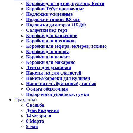
Коробки для тортов, рулетов, Бенто
Коробки Тубус прозрачные
Подложки усиленные
Подложки тонкие 0,8 мм.
Подложка для торта ЛХДФ
Салфетки под торт
Коробки для капкейков
Коробки для пряников
Коробки для зефира, эклеров, эскимо
Коробки для пирога
Коробки для конфет
Коробки для макаронс
Ленты для упаковки
Пакеты п/э для сладостей
Пакеты/коробки для куличей
Наполнитель бумажный, тишью
Фольга оберточная
Подарочная упаковка, сумки
Праздники
Свадьба
День Рождения
14 Февраля
8 Марта
9 мая