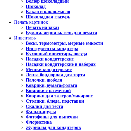
Велюр шоколадный
Шоколад
Какао и какао-масло
Шоколадная глазурь
Печать картинок
Печать на заказ
Бумага, чернила, гель для печати
Инвентарь
Весы, термометры, мерные емкости
Инструменты кондитера
Кухонный инвентарь, посуда
Насадки кондитерские
Насадки кондитерские в наборах
Мешки кондитерские
Лента бордюрная для торта
Палочки, дюбеля
Коврики, бумага/фольга
Коврики с разметкой
Коврики для эклеров/макаронс
Столики, блюда, подставки
Скалки для теста
Фальш-ярусы
Фотофоны для выпечки
Флористика
Журналы для кондитеров