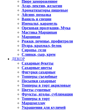
Пюре замороженное
Агар, пектин, желатин
Ароматизаторы пищевые
Айсинг, помадка
Ваниль и специи
Изомальт, карамель
Ореховая продукция, Мука
Мастика Марципан
Марципан
Рожки, печенье, профитроли
Пудра, крахмал, белок
Сиропы, гели
Сливки, сыр, крем
ДЕКОР
Сахарные букеты
Сахарные цветы
Фигурки сахарные
Топперы съедобные
Посыпки сахарные
Топперы в торт акриловые
Цветы сушеные
Фрукты, ягоды, сублимация
Топперы в торт
Маршмеллоу
Украшения для куличей