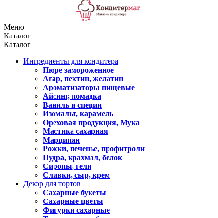
Меню
Каталог
Каталог
Ингредиенты для кондитера
Пюре замороженное
Агар, пектин, желатин
Ароматизаторы пищевые
Айсинг, помадка
Ваниль и специи
Изомальт, карамель
Ореховая продукция, Мука
Мастика сахарная
Марципан
Рожки, печенье, профитроли
Пудра, крахмал, белок
Сиропы, гели
Сливки, сыр, крем
Декор для тортов
Сахарные букеты
Сахарные цветы
Фигурки сахарные