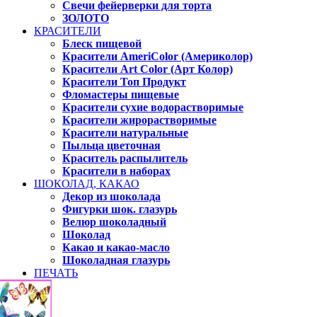
Свечи фейерверки для торта
ЗОЛОТО
КРАСИТЕЛИ
Блеск пищевой
Красители AmeriColor (Америколор)
Красители Art Color (Арт Колор)
Красители Топ Продукт
Фломастеры пищевые
Красители сухие водорастворимые
Красители жирорастворимые
Красители натуральные
Пыльца цветочная
Краситель распылитель
Красители в наборах
ШОКОЛАД, КАКАО
Декор из шоколада
Фигурки шок. глазурь
Велюр шоколадный
Шоколад
Какао и какао-масло
Шоколадная глазурь
ПЕЧАТЬ