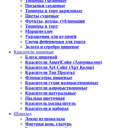
Топперы съедобные
Посыпки сахарные
Топперы в торт акриловые
Цветы сушеные
Фрукты, ягоды, сублимация
Топперы в торт
Маршмеллоу
Украшения для куличей
Свечи фейерверки для торта
Золото и серебро пищевое
Красители пищевые
Блеск пищевой
Красители AmeriColor (Америколор)
Красители Art Color (Арт Колор)
Красители Топ Продукт
Фломастеры пищевые
Красители сухие водорастворимые
Красители жирорастворимые
Красители натуральные
Пыльца цветочная
Краситель распылитель
Красители в наборах
Шоколад
Декор из шоколада
Фигурки шок. глазурь