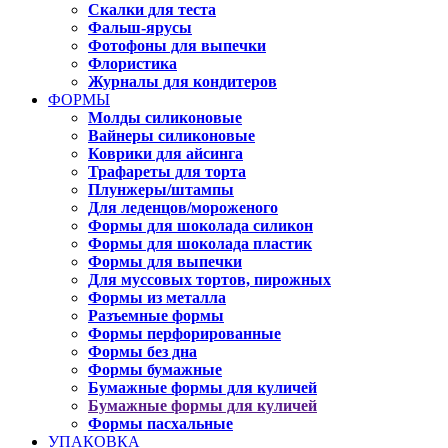
Скалки для теста
Фальш-ярусы
Фотофоны для выпечки
Флористика
Журналы для кондитеров
ФОРМЫ
Молды силиконовые
Вайнеры силиконовые
Коврики для айсинга
Трафареты для торта
Плунжеры/штампы
Для леденцов/мороженого
Формы для шоколада силикон
Формы для шоколада пластик
Формы для выпечки
Для муссовых тортов, пирожных
Формы из металла
Разъемные формы
Формы перфорированные
Формы без дна
Формы бумажные
Бумажные формы для куличей
Бумажные формы для куличей
Формы пасхальные
УПАКОВКА