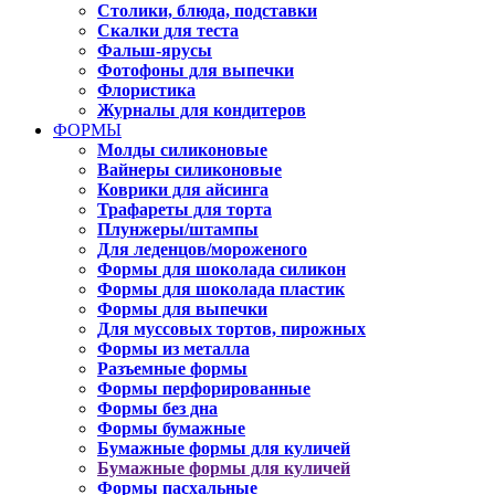
Столики, блюда, подставки
Скалки для теста
Фальш-ярусы
Фотофоны для выпечки
Флористика
Журналы для кондитеров
ФОРМЫ
Молды силиконовые
Вайнеры силиконовые
Коврики для айсинга
Трафареты для торта
Плунжеры/штампы
Для леденцов/мороженого
Формы для шоколада силикон
Формы для шоколада пластик
Формы для выпечки
Для муссовых тортов, пирожных
Формы из металла
Разъемные формы
Формы перфорированные
Формы без дна
Формы бумажные
Бумажные формы для куличей
Бумажные формы для куличей
Формы пасхальные