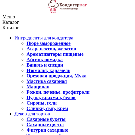
Меню
Каталог
Каталог
Ингредиенты для кондитера
Пюре замороженное
Агар, пектин, желатин
Ароматизаторы пищевые
Айсинг, помадка
Ваниль и специи
Изомальт, карамель
Ореховая продукция, Мука
Мастика сахарная
Марципан
Рожки, печенье, профитроли
Пудра, крахмал, белок
Сиропы, гели
Сливки, сыр, крем
Декор для тортов
Сахарные букеты
Сахарные цветы
Фигурки сахарные