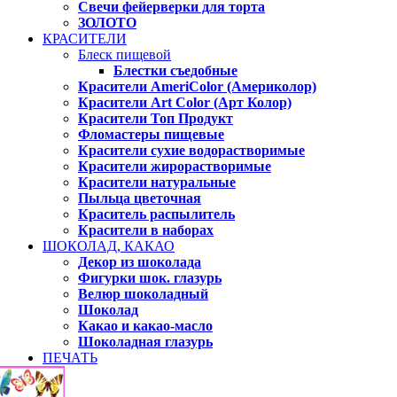
Свечи фейерверки для торта
ЗОЛОТО
КРАСИТЕЛИ
Блеск пищевой
Блестки съедобные
Красители AmeriColor (Америколор)
Красители Art Color (Арт Колор)
Красители Топ Продукт
Фломастеры пищевые
Красители сухие водорастворимые
Красители жирорастворимые
Красители натуральные
Пыльца цветочная
Краситель распылитель
Красители в наборах
ШОКОЛАД, КАКАО
Декор из шоколада
Фигурки шок. глазурь
Велюр шоколадный
Шоколад
Какао и какао-масло
Шоколадная глазурь
ПЕЧАТЬ