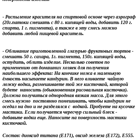
- Распыление красителя на спиртовой основе через аэрограф
(20г.патоки смешать с 80 г. кипящей воды, добавить 120 г.
спирта, 1 г. пигмента), а также в эту смесь можно
добавить любой пищевой краситель.
- Обливание приготовленной глазурью фруктовых тортов -
смешать 50 г. сахара, 1г. пигмента, 150г. кипящей воды,
остудить, облить изделие. Несколько советов по
применению от домашних хозяек для получения
наибольшего эффекта: На кончике ножа в маленькую
ёмкость насыпаете кандурин. В него вливаете чайную
ложку водки, размешиваете той же кисточкой, которой
будете наносить (обыкновенная рисовальная кисточка).
Должна получиться однородная вязкая масса. Для этого
смесь нужно постоянно помешивать, чтобы кандурин не
оседал на дно и не разделялся с водкой. Пробуете на кусочке
мастики. Если получается чересчур сильный блеск -
добавьте водки еще. Наносите на поверхность мастики
кисточкой.
Состав: диоксид титана (Е171), оксид железа (Е172), E555.