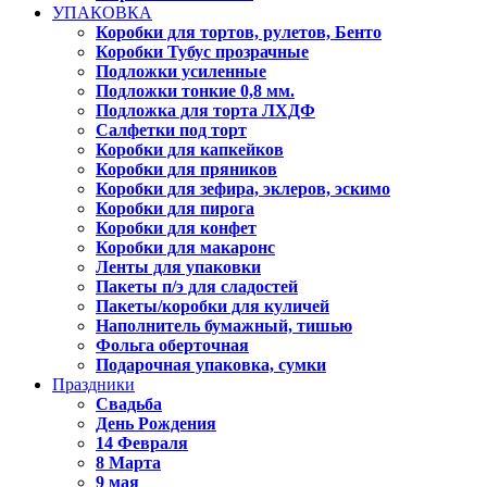
УПАКОВКА
Коробки для тортов, рулетов, Бенто
Коробки Тубус прозрачные
Подложки усиленные
Подложки тонкие 0,8 мм.
Подложка для торта ЛХДФ
Салфетки под торт
Коробки для капкейков
Коробки для пряников
Коробки для зефира, эклеров, эскимо
Коробки для пирога
Коробки для конфет
Коробки для макаронс
Ленты для упаковки
Пакеты п/э для сладостей
Пакеты/коробки для куличей
Наполнитель бумажный, тишью
Фольга оберточная
Подарочная упаковка, сумки
Праздники
Свадьба
День Рождения
14 Февраля
8 Марта
9 мая