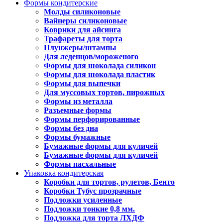
Формы кондитерские
Молды силиконовые
Вайнеры силиконовые
Коврики для айсинга
Трафареты для торта
Плунжеры/штампы
Для леденцов/мороженого
Формы для шоколада силикон
Формы для шоколада пластик
Формы для выпечки
Для муссовых тортов, пирожных
Формы из металла
Разъемные формы
Формы перфорированные
Формы без дна
Формы бумажные
Бумажные формы для куличей
Бумажные формы для куличей
Формы пасхальные
Упаковка кондитерская
Коробки для тортов, рулетов, Бенто
Коробки Тубус прозрачные
Подложки усиленные
Подложки тонкие 0,8 мм.
Подложка для торта ЛХДФ