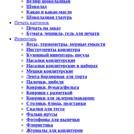
Велюр шоколадный
Шоколад
Какао и какао-масло
Шоколадная глазурь
Печать картинок
Печать на заказ
Бумага, чернила, гель для печати
Инвентарь
Весы, термометры, мерные емкости
Инструменты кондитера
Кухонный инвентарь, посуда
Насадки кондитерские
Насадки кондитерские в наборах
Мешки кондитерские
Лента бордюрная для торта
Палочки, дюбеля
Коврики, бумага/фольга
Коврики с разметкой
Коврики для эклеров/макаронс
Столики, блюда, подставки
Скалки для теста
Фальш-ярусы
Фотофоны для выпечки
Флористика
Журналы для кондитеров