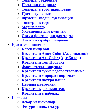
Топперы съедобные
Посыпки сахарные
Топперы в торт акриловые
Цветы сушеные
Фрукты, ягоды, сублимация
Топперы в торт
Маршмеллоу
Украшения для куличей
Свечи фейерверки для торта
Золото и серебро пищевое
Красители пищевые
Блеск пищевой
Красители AmeriColor (Америколор)
Красители Art Color (Арт Колор)
Красители Топ Продукт
Фломастеры пищевые
Красители сухие водорастворимые
Красители жирорастворимые
Красители натуральные
Пыльца цветочная
Краситель распылитель
Красители в наборах
Шоколад
Декор из шоколада
Фигурки шок. глазурь