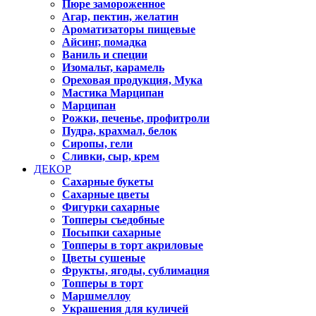
Пюре замороженное
Агар, пектин, желатин
Ароматизаторы пищевые
Айсинг, помадка
Ваниль и специи
Изомальт, карамель
Ореховая продукция, Мука
Мастика Марципан
Марципан
Рожки, печенье, профитроли
Пудра, крахмал, белок
Сиропы, гели
Сливки, сыр, крем
ДЕКОР
Сахарные букеты
Сахарные цветы
Фигурки сахарные
Топперы съедобные
Посыпки сахарные
Топперы в торт акриловые
Цветы сушеные
Фрукты, ягоды, сублимация
Топперы в торт
Маршмеллоу
Украшения для куличей