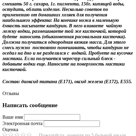
смешать 50 г. сахара, 1г. пигмента, 150г. кипящей воды,
остудить, облить изделие. Несколько советов по
применению от домашних хозяек для получения
наибольшего эффекта: На кончике ножа в маленькую
ёмкость насыпаете кандурин. В него вливаете чайную
ложку водки, размешиваете той же кисточкой, которой
будете наносить (обыкновенная рисовальная кисточка).
Должна получиться однородная вязкая масса. Для этого
смесь нужно постоянно помешивать, чтобы кандурин не
оседал на дно и не разделялся с водкой. Пробуете на кусочке
мастики. Если получается чересчур сильный блеск -
добавьте водки еще. Наносите на поверхность мастики
кисточкой.
Состав: диоксид титана (Е171), оксид железа (Е172), E555.
Отзывы
Написать сообщение
Ваше имя
Электронная почта
Оценка
Пожалуйста, оцените по 5 бальной шкале