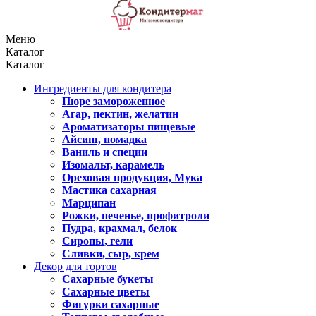
Меню
Каталог
Каталог
Ингредиенты для кондитера
Пюре замороженное
Агар, пектин, желатин
Ароматизаторы пищевые
Айсинг, помадка
Ваниль и специи
Изомальт, карамель
Ореховая продукция, Мука
Мастика сахарная
Марципан
Рожки, печенье, профитроли
Пудра, крахмал, белок
Сиропы, гели
Сливки, сыр, крем
Декор для тортов
Сахарные букеты
Сахарные цветы
Фигурки сахарные