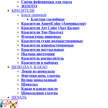
Свечи фейерверки для торта
ЗОЛОТО
КРАСИТЕЛИ
Блеск пищевой
Блестки съедобные
Красители AmeriColor (Америколор)
Красители Art Color (Арт Колор)
Красители Топ Продукт
Фломастеры пищевые
Красители сухие водорастворимые
Красители жирорастворимые
Красители натуральные
Пыльца цветочная
Краситель распылитель
Красители в наборах
ШОКОЛАД, КАКАО
Декор из шоколада
Фигурки шок. глазурь
Велюр шоколадный
Шоколад
Какао и какао-масло
Шоколадная глазурь
ПЕЧАТЬ