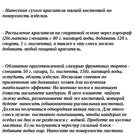
- Нанесение сухого красителя мягкой кисточкой на
поверхность изделия.
- Распыление красителя на спиртовой основе через аэрограф
(20г.патоки смешать с 80 г. кипящей воды, добавить 120 г.
спирта, 1 г. пигмента), а также в эту смесь можно
добавить любой пищевой краситель.
- Обливание приготовленной глазурью фруктовых тортов -
смешать 50 г. сахара, 1г. пигмента, 150г. кипящей воды,
остудить, облить изделие. Несколько советов по
применению от домашних хозяек для получения
наибольшего эффекта: На кончике ножа в маленькую
ёмкость насыпаете кандурин. В него вливаете чайную
ложку водки, размешиваете той же кисточкой, которой
будете наносить (обыкновенная рисовальная кисточка).
Должна получиться однородная вязкая масса. Для этого
смесь нужно постоянно помешивать, чтобы кандурин не
оседал на дно и не разделялся с водкой. Пробуете на кусочке
мастики. Если получается чересчур сильный блеск -
добавьте водки еще. Наносите на поверхность мастики