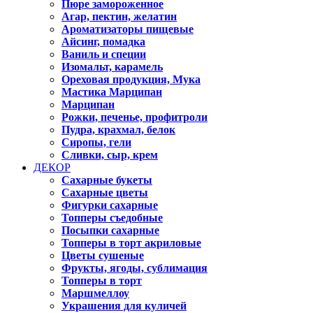
Пюре замороженное
Агар, пектин, желатин
Ароматизаторы пищевые
Айсинг, помадка
Ваниль и специи
Изомальт, карамель
Ореховая продукция, Мука
Мастика Марципан
Марципан
Рожки, печенье, профитроли
Пудра, крахмал, белок
Сиропы, гели
Сливки, сыр, крем
ДЕКОР
Сахарные букеты
Сахарные цветы
Фигурки сахарные
Топперы съедобные
Посыпки сахарные
Топперы в торт акриловые
Цветы сушеные
Фрукты, ягоды, сублимация
Топперы в торт
Маршмеллоу
Украшения для куличей