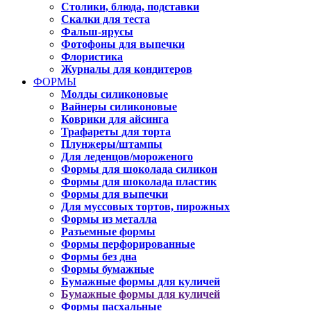
Столики, блюда, подставки
Скалки для теста
Фальш-ярусы
Фотофоны для выпечки
Флористика
Журналы для кондитеров
ФОРМЫ
Молды силиконовые
Вайнеры силиконовые
Коврики для айсинга
Трафареты для торта
Плунжеры/штампы
Для леденцов/мороженого
Формы для шоколада силикон
Формы для шоколада пластик
Формы для выпечки
Для муссовых тортов, пирожных
Формы из металла
Разъемные формы
Формы перфорированные
Формы без дна
Формы бумажные
Бумажные формы для куличей
Бумажные формы для куличей
Формы пасхальные