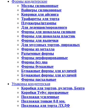
Формы кондитерские
Молды силиконовые
Вайнеры силиконовые
Коврики для айсинга
Трафареты для торта
Плунжеры/штампы
Для леденцов/мороженого
Формы для шоколада силикон
Формы для шоколада пластик
Формы для выпечки
Для муссовых тортов, пирожных
Формы из металла
Разъемные формы
Формы перфорированные
Формы без дна
Формы бумажные
Бумажные формы для куличей
Бумажные формы для куличей
Формы пасхальные
Упаковка кондитерская
Коробки для тортов, рулетов, Бенто
Коробки Тубус прозрачные
Подложки усиленные
Подложки тонкие 0,8 мм.
Подложка для торта ЛХДФ