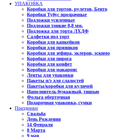
УПАКОВКА
Коробки для тортов, рулетов, Бенто
Коробки Тубус прозрачные
Подложки усиленные
Подложки тонкие 0,8 мм.
Подложка для торта ЛХДФ
Салфетки под торт
Коробки для капкейков
Коробки для пряников
Коробки для зефира, эклеров, эскимо
Коробки для пирога
Коробки для конфет
Коробки для макаронс
Ленты для упаковки
Пакеты п/э для сладостей
Пакеты/коробки для куличей
Наполнитель бумажный, тишью
Фольга оберточная
Подарочная упаковка, сумки
Праздники
Свадьба
День Рождения
14 Февраля
8 Марта
9 мая