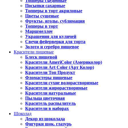
Топперы съедобные
Посыпки сахарные
Топперы в торт акриловые
Цветы сушеные
Фрукты, ягоды, сублимация
Топперы в торт
Маршмеллоу
Украшения для куличей
Свечи фейерверки для торта
Золото и серебро пищевое
Красители пищевые
Блеск пищевой
Красители AmeriColor (Америколор)
Красители Art Color (Арт Колор)
Красители Топ Продукт
Фломастеры пищевые
Красители сухие водорастворимые
Красители жирорастворимые
Красители натуральные
Пыльца цветочная
Краситель распылитель
Красители в наборах
Шоколад
Декор из шоколада
Фигурки шок. глазурь