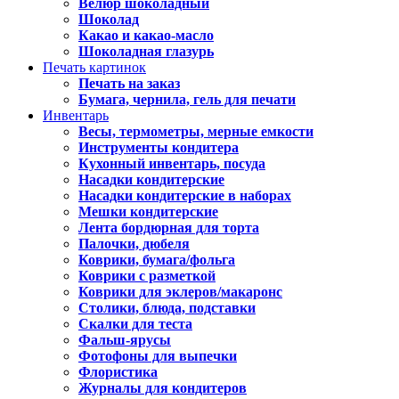
Велюр шоколадный
Шоколад
Какао и какао-масло
Шоколадная глазурь
Печать картинок
Печать на заказ
Бумага, чернила, гель для печати
Инвентарь
Весы, термометры, мерные емкости
Инструменты кондитера
Кухонный инвентарь, посуда
Насадки кондитерские
Насадки кондитерские в наборах
Мешки кондитерские
Лента бордюрная для торта
Палочки, дюбеля
Коврики, бумага/фольга
Коврики с разметкой
Коврики для эклеров/макаронс
Столики, блюда, подставки
Скалки для теста
Фальш-ярусы
Фотофоны для выпечки
Флористика
Журналы для кондитеров