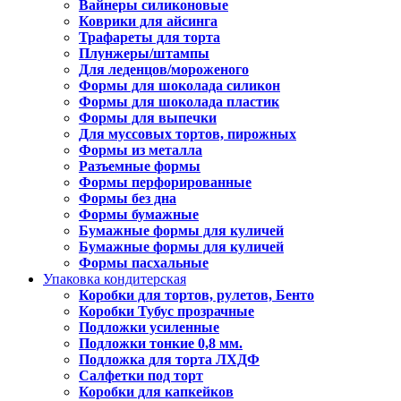
Вайнеры силиконовые
Коврики для айсинга
Трафареты для торта
Плунжеры/штампы
Для леденцов/мороженого
Формы для шоколада силикон
Формы для шоколада пластик
Формы для выпечки
Для муссовых тортов, пирожных
Формы из металла
Разъемные формы
Формы перфорированные
Формы без дна
Формы бумажные
Бумажные формы для куличей
Бумажные формы для куличей
Формы пасхальные
Упаковка кондитерская
Коробки для тортов, рулетов, Бенто
Коробки Тубус прозрачные
Подложки усиленные
Подложки тонкие 0,8 мм.
Подложка для торта ЛХДФ
Салфетки под торт
Коробки для капкейков