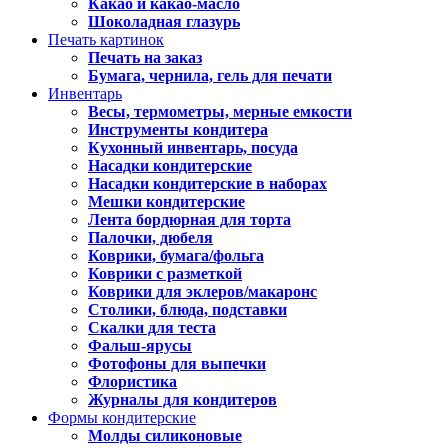
Какао и какао-масло
Шоколадная глазурь
Печать картинок
Печать на заказ
Бумага, чернила, гель для печати
Инвентарь
Весы, термометры, мерные емкости
Инструменты кондитера
Кухонный инвентарь, посуда
Насадки кондитерские
Насадки кондитерские в наборах
Мешки кондитерские
Лента бордюрная для торта
Палочки, дюбеля
Коврики, бумага/фольга
Коврики с разметкой
Коврики для эклеров/макаронс
Столики, блюда, подставки
Скалки для теста
Фальш-ярусы
Фотофоны для выпечки
Флористика
Журналы для кондитеров
Формы кондитерские
Молды силиконовые