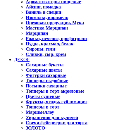
Ароматизаторы пищевые
Айсинг, помадка
Ваниль и специи
Изомальт, карамель
Ореховая продукция, Мука
Мастика Марципан
Марципан
Рожки, печенье, профитроли
Пудра, крахмал, белок
Сиропы, гели
Сливки, сыр, крем
ДЕКОР
Сахарные букеты
Сахарные цветы
Фигурки сахарные
Топперы съедобные
Посыпки сахарные
Топперы в торт акриловые
Цветы сушеные
Фрукты, ягоды, сублимация
Топперы в торт
Маршмеллоу
Украшения для куличей
Свечи фейерверки для торта
ЗОЛОТО