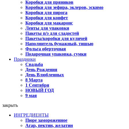
Коробки для пряников
Коробки для зефира, эклеров, эскимо
Коробки для пирога
Коробки для конфет
Коробки для макаронс
Ленты для упаковки
Пакеты п/э для сладостей
Пакеты/коробки для куличей
Наполнитель бумажный, тишью
Фольга оберточная
Подарочная упаковка, сумки
Праздники
Свадьба
День Рождения
День Влюбленных
8 Марта
1 Сентября
НОВЫЙ ГОД
9 мая
закрыть
ИНГРЕДИЕНТЫ
Пюре замороженное
Агар, пектин, желатин