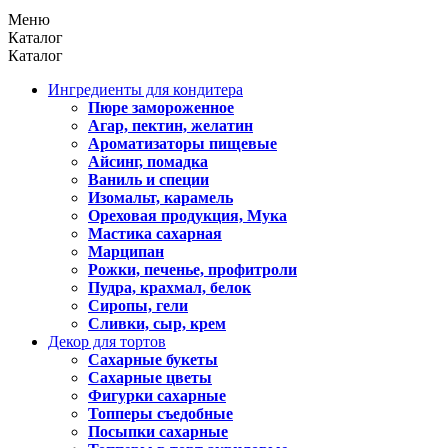
Меню
Каталог
Каталог
Ингредиенты для кондитера
Пюре замороженное
Агар, пектин, желатин
Ароматизаторы пищевые
Айсинг, помадка
Ваниль и специи
Изомальт, карамель
Ореховая продукция, Мука
Мастика сахарная
Марципан
Рожки, печенье, профитроли
Пудра, крахмал, белок
Сиропы, гели
Сливки, сыр, крем
Декор для тортов
Сахарные букеты
Сахарные цветы
Фигурки сахарные
Топперы съедобные
Посыпки сахарные