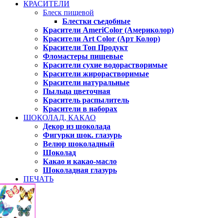
КРАСИТЕЛИ
Блеск пищевой
Блестки съедобные
Красители AmeriColor (Америколор)
Красители Art Color (Арт Колор)
Красители Топ Продукт
Фломастеры пищевые
Красители сухие водорастворимые
Красители жирорастворимые
Красители натуральные
Пыльца цветочная
Краситель распылитель
Красители в наборах
ШОКОЛАД, КАКАО
Декор из шоколада
Фигурки шок. глазурь
Велюр шоколадный
Шоколад
Какао и какао-масло
Шоколадная глазурь
ПЕЧАТЬ