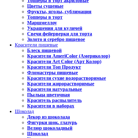
Топперы в торт акриловые
Цветы сушеные
Фрукты, ягоды, сублимация
Топперы в торт
Маршмеллоу
Украшения для куличей
Свечи фейерверки для торта
Золото и серебро пищевое
Красители пищевые
Блеск пищевой
Красители AmeriColor (Америколор)
Красители Art Color (Арт Колор)
Красители Топ Продукт
Фломастеры пищевые
Красители сухие водорастворимые
Красители жирорастворимые
Красители натуральные
Пыльца цветочная
Краситель распылитель
Красители в наборах
Шоколад
Декор из шоколада
Фигурки шок. глазурь
Велюр шоколадный
Шоколад