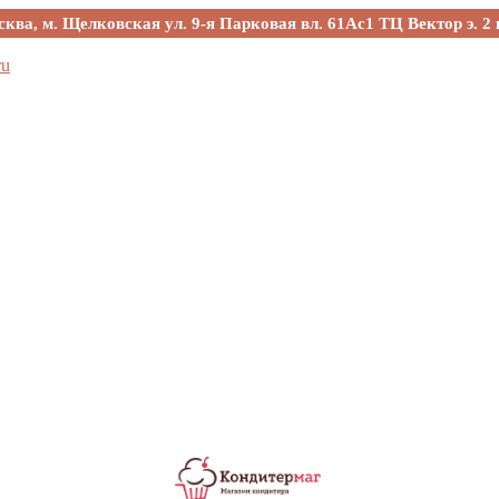
сква, м. Щелковская ул. 9-я Парковая вл. 61Ас1 ТЦ Вектор э. 2 
ru