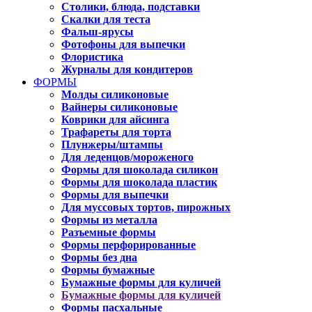
Столики, блюда, подставки
Скалки для теста
Фальш-ярусы
Фотофоны для выпечки
Флористика
Журналы для кондитеров
ФОРМЫ
Молды силиконовые
Вайнеры силиконовые
Коврики для айсинга
Трафареты для торта
Плунжеры/штампы
Для леденцов/мороженого
Формы для шоколада силикон
Формы для шоколада пластик
Формы для выпечки
Для муссовых тортов, пирожных
Формы из металла
Разъемные формы
Формы перфорированные
Формы без дна
Формы бумажные
Бумажные формы для куличей
Бумажные формы для куличей
Формы пасхальные