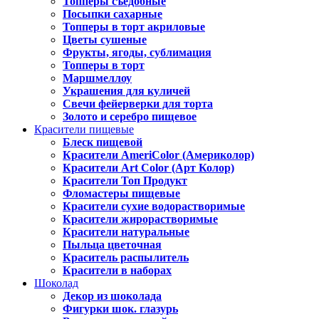
Топперы съедобные
Посыпки сахарные
Топперы в торт акриловые
Цветы сушеные
Фрукты, ягоды, сублимация
Топперы в торт
Маршмеллоу
Украшения для куличей
Свечи фейерверки для торта
Золото и серебро пищевое
Красители пищевые
Блеск пищевой
Красители AmeriColor (Америколор)
Красители Art Color (Арт Колор)
Красители Топ Продукт
Фломастеры пищевые
Красители сухие водорастворимые
Красители жирорастворимые
Красители натуральные
Пыльца цветочная
Краситель распылитель
Красители в наборах
Шоколад
Декор из шоколада
Фигурки шок. глазурь