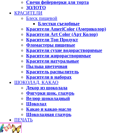
Свечи фейерверки для торта
ЗОЛОТО
КРАСИТЕЛИ
Блеск пищевой
Блестки съедобные
Красители AmeriColor (Америколор)
Красители Art Color (Арт Колор)
Красители Топ Продукт
Фломастеры пищевые
Красители сухие водорастворимые
Красители жирорастворимые
Красители натуральные
Пыльца цветочная
Краситель распылитель
Красители в наборах
ШОКОЛАД, КАКАО
Декор из шоколада
Фигурки шок. глазурь
Велюр шоколадный
Шоколад
Какао и какао-масло
Шоколадная глазурь
ПЕЧАТЬ