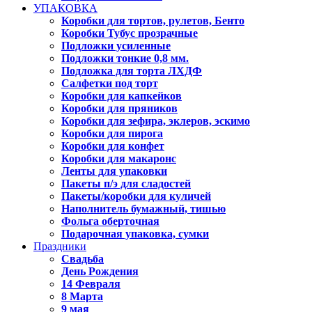
УПАКОВКА
Коробки для тортов, рулетов, Бенто
Коробки Тубус прозрачные
Подложки усиленные
Подложки тонкие 0,8 мм.
Подложка для торта ЛХДФ
Салфетки под торт
Коробки для капкейков
Коробки для пряников
Коробки для зефира, эклеров, эскимо
Коробки для пирога
Коробки для конфет
Коробки для макаронс
Ленты для упаковки
Пакеты п/э для сладостей
Пакеты/коробки для куличей
Наполнитель бумажный, тишью
Фольга оберточная
Подарочная упаковка, сумки
Праздники
Свадьба
День Рождения
14 Февраля
8 Марта
9 мая