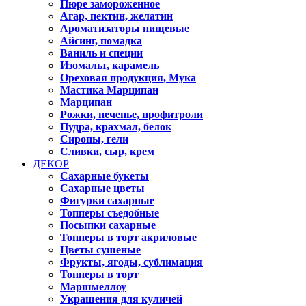
Пюре замороженное
Агар, пектин, желатин
Ароматизаторы пищевые
Айсинг, помадка
Ваниль и специи
Изомальт, карамель
Ореховая продукция, Мука
Мастика Марципан
Марципан
Рожки, печенье, профитроли
Пудра, крахмал, белок
Сиропы, гели
Сливки, сыр, крем
ДЕКОР
Сахарные букеты
Сахарные цветы
Фигурки сахарные
Топперы съедобные
Посыпки сахарные
Топперы в торт акриловые
Цветы сушеные
Фрукты, ягоды, сублимация
Топперы в торт
Маршмеллоу
Украшения для куличей