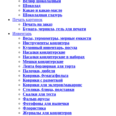
Велюр шоколадный
Шоколад
Какао и какао-масло
Шоколадная глазурь
Печать картинок
Печать на заказ
Бумага, чернила, гель для печати
Инвентарь
Весы, термометры, мерные емкости
Инструменты кондитера
Кухонный инвентарь, посуда
Насадки кондитерские
Насадки кондитерские в наборах
Мешки кондитерские
Лента бордюрная для торта
Палочки, дюбеля
Коврики, бумага/фольга
Коврики с разметкой
Коврики для эклеров/макаронс
Столики, блюда, подставки
Скалки для теста
Фальш-ярусы
Фотофоны для выпечки
Флористика
Журналы для кондитеров