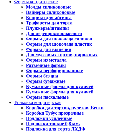
Формы кондитерские
Молды силиконовые
Вайнеры силиконовые
Коврики для айсинга
Трафареты для торта
Плунжеры/штампы
Для леденцов/мороженого
Формы для шоколада силикон
Формы для шоколада пластик
Формы для выпечки
Для муссовых тортов, пирожных
Формы из металла
Разъемные формы
Формы перфорированные
Формы без дна
Формы бумажные
Бумажные формы для куличей
Бумажные формы для куличей
Формы пасхальные
Упаковка кондитерская
Коробки для тортов, рулетов, Бенто
Коробки Тубус прозрачные
Подложки усиленные
Подложки тонкие 0,8 мм.
Подложка для торта ЛХДФ