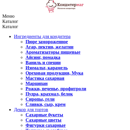
Меню
Каталог
Каталог
Ингредиенты для кондитера
Пюре замороженное
Агар, пектин, желатин
Ароматизаторы пищевые
Айсинг, помадка
Ваниль и специи
Изомальт, карамель
Ореховая продукция, Мука
Мастика сахарная
Марципан
Рожки, печенье, профитроли
Пудра, крахмал, белок
Сиропы, гели
Сливки, сыр, крем
Декор для тортов
Сахарные букеты
Сахарные цветы
Фигурки сахарные