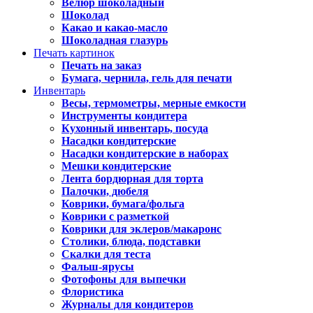
Велюр шоколадный
Шоколад
Какао и какао-масло
Шоколадная глазурь
Печать картинок
Печать на заказ
Бумага, чернила, гель для печати
Инвентарь
Весы, термометры, мерные емкости
Инструменты кондитера
Кухонный инвентарь, посуда
Насадки кондитерские
Насадки кондитерские в наборах
Мешки кондитерские
Лента бордюрная для торта
Палочки, дюбеля
Коврики, бумага/фольга
Коврики с разметкой
Коврики для эклеров/макаронс
Столики, блюда, подставки
Скалки для теста
Фальш-ярусы
Фотофоны для выпечки
Флористика
Журналы для кондитеров