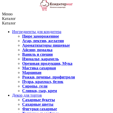
Меню
Каталог
Каталог
Ингредиенты для кондитера
Пюре замороженное
Агар, пектин, желатин
Ароматизаторы пищевые
Айсинг, помадка
Ваниль и специи
Изомальт, карамель
Ореховая продукция, Мука
Мастика сахарная
Марципан
Рожки, печенье, профитроли
Пудра, крахмал, белок
Сиропы, гели
Сливки, сыр, крем
Декор для тортов
Сахарные букеты
Сахарные цветы
Фигурки сахарные