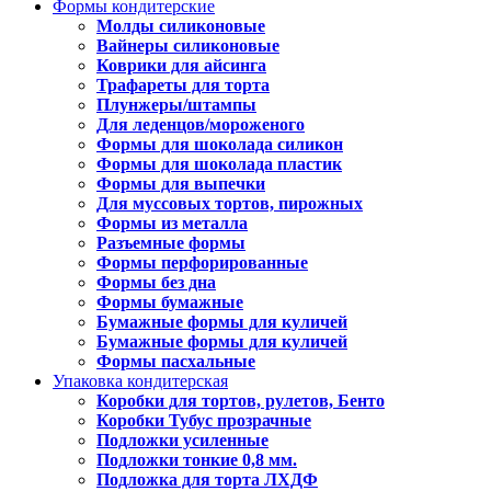
Формы кондитерские
Молды силиконовые
Вайнеры силиконовые
Коврики для айсинга
Трафареты для торта
Плунжеры/штампы
Для леденцов/мороженого
Формы для шоколада силикон
Формы для шоколада пластик
Формы для выпечки
Для муссовых тортов, пирожных
Формы из металла
Разъемные формы
Формы перфорированные
Формы без дна
Формы бумажные
Бумажные формы для куличей
Бумажные формы для куличей
Формы пасхальные
Упаковка кондитерская
Коробки для тортов, рулетов, Бенто
Коробки Тубус прозрачные
Подложки усиленные
Подложки тонкие 0,8 мм.
Подложка для торта ЛХДФ