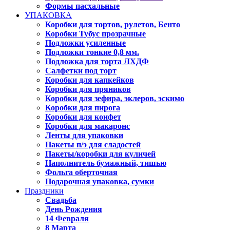
Формы пасхальные
УПАКОВКА
Коробки для тортов, рулетов, Бенто
Коробки Тубус прозрачные
Подложки усиленные
Подложки тонкие 0,8 мм.
Подложка для торта ЛХДФ
Салфетки под торт
Коробки для капкейков
Коробки для пряников
Коробки для зефира, эклеров, эскимо
Коробки для пирога
Коробки для конфет
Коробки для макаронс
Ленты для упаковки
Пакеты п/э для сладостей
Пакеты/коробки для куличей
Наполнитель бумажный, тишью
Фольга оберточная
Подарочная упаковка, сумки
Праздники
Свадьба
День Рождения
14 Февраля
8 Марта