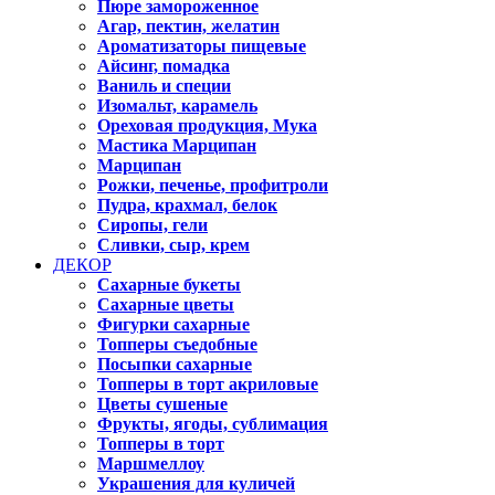
Пюре замороженное
Агар, пектин, желатин
Ароматизаторы пищевые
Айсинг, помадка
Ваниль и специи
Изомальт, карамель
Ореховая продукция, Мука
Мастика Марципан
Марципан
Рожки, печенье, профитроли
Пудра, крахмал, белок
Сиропы, гели
Сливки, сыр, крем
ДЕКОР
Сахарные букеты
Сахарные цветы
Фигурки сахарные
Топперы съедобные
Посыпки сахарные
Топперы в торт акриловые
Цветы сушеные
Фрукты, ягоды, сублимация
Топперы в торт
Маршмеллоу
Украшения для куличей