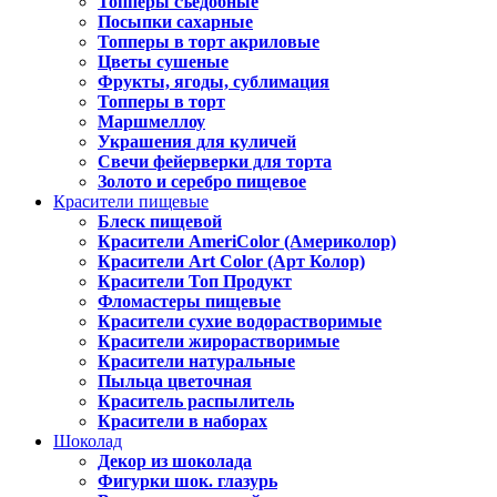
Топперы съедобные
Посыпки сахарные
Топперы в торт акриловые
Цветы сушеные
Фрукты, ягоды, сублимация
Топперы в торт
Маршмеллоу
Украшения для куличей
Свечи фейерверки для торта
Золото и серебро пищевое
Красители пищевые
Блеск пищевой
Красители AmeriColor (Америколор)
Красители Art Color (Арт Колор)
Красители Топ Продукт
Фломастеры пищевые
Красители сухие водорастворимые
Красители жирорастворимые
Красители натуральные
Пыльца цветочная
Краситель распылитель
Красители в наборах
Шоколад
Декор из шоколада
Фигурки шок. глазурь