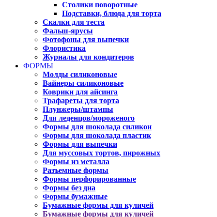
Столики поворотные
Подставки, блюда для торта
Скалки для теста
Фальш-ярусы
Фотофоны для выпечки
Флористика
Журналы для кондитеров
ФОРМЫ
Молды силиконовые
Вайнеры силиконовые
Коврики для айсинга
Трафареты для торта
Плунжеры/штампы
Для леденцов/мороженого
Формы для шоколада силикон
Формы для шоколада пластик
Формы для выпечки
Для муссовых тортов, пирожных
Формы из металла
Разъемные формы
Формы перфорированные
Формы без дна
Формы бумажные
Бумажные формы для куличей
Бумажные формы для куличей