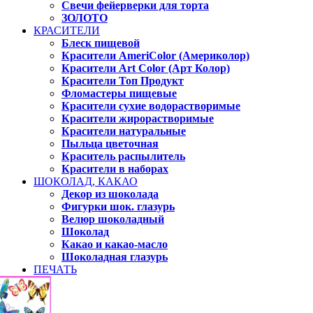
Свечи фейерверки для торта
ЗОЛОТО
КРАСИТЕЛИ
Блеск пищевой
Красители AmeriColor (Америколор)
Красители Art Color (Арт Колор)
Красители Топ Продукт
Фломастеры пищевые
Красители сухие водорастворимые
Красители жирорастворимые
Красители натуральные
Пыльца цветочная
Краситель распылитель
Красители в наборах
ШОКОЛАД, КАКАО
Декор из шоколада
Фигурки шок. глазурь
Велюр шоколадный
Шоколад
Какао и какао-масло
Шоколадная глазурь
ПЕЧАТЬ