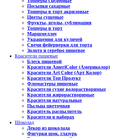
Топперы съедобные
Посыпки сахарные
Топперы в торт акриловые
Цветы сушеные
Фрукты, ягоды, сублимация
Топперы в торт
Маршмеллоу
Украшения для куличей
Свечи фейерверки для торта
Золото и серебро пищевое
Красители пищевые
Блеск пищевой
Красители AmeriColor (Америколор)
Красители Art Color (Арт Колор)
Красители Топ Продукт
Фломастеры пищевые
Красители сухие водорастворимые
Красители жирорастворимые
Красители натуральные
Пыльца цветочная
Краситель распылитель
Красители в наборах
Шоколад
Декор из шоколада
Фигурки шок. глазурь