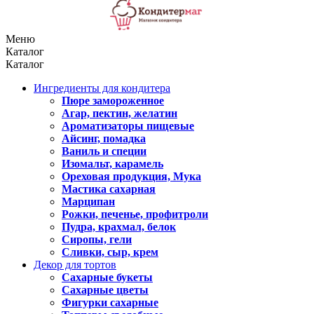
Меню
Каталог
Каталог
Ингредиенты для кондитера
Пюре замороженное
Агар, пектин, желатин
Ароматизаторы пищевые
Айсинг, помадка
Ваниль и специи
Изомальт, карамель
Ореховая продукция, Мука
Мастика сахарная
Марципан
Рожки, печенье, профитроли
Пудра, крахмал, белок
Сиропы, гели
Сливки, сыр, крем
Декор для тортов
Сахарные букеты
Сахарные цветы
Фигурки сахарные