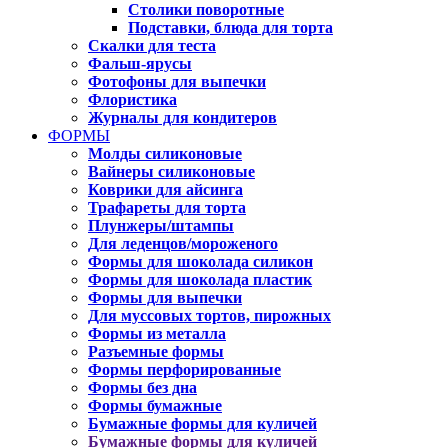
Столики поворотные
Подставки, блюда для торта
Скалки для теста
Фальш-ярусы
Фотофоны для выпечки
Флористика
Журналы для кондитеров
ФОРМЫ
Молды силиконовые
Вайнеры силиконовые
Коврики для айсинга
Трафареты для торта
Плунжеры/штампы
Для леденцов/мороженого
Формы для шоколада силикон
Формы для шоколада пластик
Формы для выпечки
Для муссовых тортов, пирожных
Формы из металла
Разъемные формы
Формы перфорированные
Формы без дна
Формы бумажные
Бумажные формы для куличей
Бумажные формы для куличей