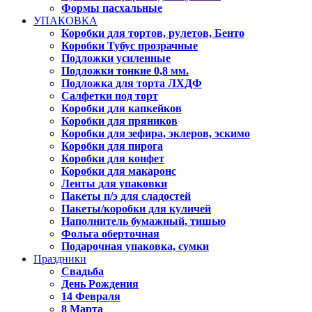
Формы пасхальные
УПАКОВКА
Коробки для тортов, рулетов, Бенто
Коробки Тубус прозрачные
Подложки усиленные
Подложки тонкие 0,8 мм.
Подложка для торта ЛХДФ
Салфетки под торт
Коробки для капкейков
Коробки для пряников
Коробки для зефира, эклеров, эскимо
Коробки для пирога
Коробки для конфет
Коробки для макаронс
Ленты для упаковки
Пакеты п/э для сладостей
Пакеты/коробки для куличей
Наполнитель бумажный, тишью
Фольга оберточная
Подарочная упаковка, сумки
Праздники
Свадьба
День Рождения
14 Февраля
8 Марта