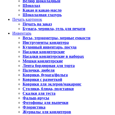
Велюр шоколадный
Шоколад
Какао и какао-масло
Шоколадная глазурь
Печать картинок
Печать на заказ
Бумага, чернила, гель для печати
Инвентарь
Весы, термометры, мерные емкости
Инструменты кондитера
Кухонный инвентарь, посуда
Насадки кондитерские
Насадки кондитерские в наборах
Мешки кондитерские
Лента бордюрная для торта
Палочки, дюбеля
Коврики, бумага/фольга
Коврики с разметкой
Коврики для эклеров/макаронс
Столики, блюда, подставки
Скалки для теста
Фальш-ярусы
Фотофоны для выпечки
Флористика
Журналы для кондитеров