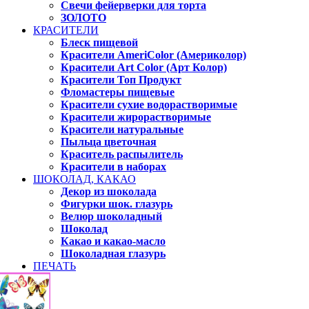
Свечи фейерверки для торта
ЗОЛОТО
КРАСИТЕЛИ
Блеск пищевой
Красители AmeriColor (Америколор)
Красители Art Color (Арт Колор)
Красители Топ Продукт
Фломастеры пищевые
Красители сухие водорастворимые
Красители жирорастворимые
Красители натуральные
Пыльца цветочная
Краситель распылитель
Красители в наборах
ШОКОЛАД, КАКАО
Декор из шоколада
Фигурки шок. глазурь
Велюр шоколадный
Шоколад
Какао и какао-масло
Шоколадная глазурь
ПЕЧАТЬ