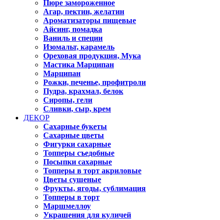
Пюре замороженное
Агар, пектин, желатин
Ароматизаторы пищевые
Айсинг, помадка
Ваниль и специи
Изомальт, карамель
Ореховая продукция, Мука
Мастика Марципан
Марципан
Рожки, печенье, профитроли
Пудра, крахмал, белок
Сиропы, гели
Сливки, сыр, крем
ДЕКОР
Сахарные букеты
Сахарные цветы
Фигурки сахарные
Топперы съедобные
Посыпки сахарные
Топперы в торт акриловые
Цветы сушеные
Фрукты, ягоды, сублимация
Топперы в торт
Маршмеллоу
Украшения для куличей