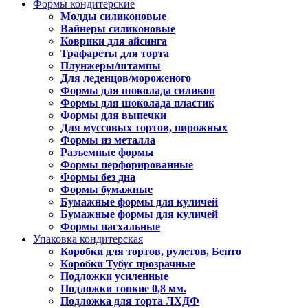
Формы кондитерские
Молды силиконовые
Вайнеры силиконовые
Коврики для айсинга
Трафареты для торта
Плунжеры/штампы
Для леденцов/мороженого
Формы для шоколада силикон
Формы для шоколада пластик
Формы для выпечки
Для муссовых тортов, пирожных
Формы из металла
Разъемные формы
Формы перфорированные
Формы без дна
Формы бумажные
Бумажные формы для куличей
Бумажные формы для куличей
Формы пасхальные
Упаковка кондитерская
Коробки для тортов, рулетов, Бенто
Коробки Тубус прозрачные
Подложки усиленные
Подложки тонкие 0,8 мм.
Подложка для торта ЛХДФ