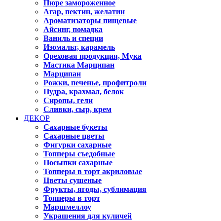
Пюре замороженное
Агар, пектин, желатин
Ароматизаторы пищевые
Айсинг, помадка
Ваниль и специи
Изомальт, карамель
Ореховая продукция, Мука
Мастика Марципан
Марципан
Рожки, печенье, профитроли
Пудра, крахмал, белок
Сиропы, гели
Сливки, сыр, крем
ДЕКОР
Сахарные букеты
Сахарные цветы
Фигурки сахарные
Топперы съедобные
Посыпки сахарные
Топперы в торт акриловые
Цветы сушеные
Фрукты, ягоды, сублимация
Топперы в торт
Маршмеллоу
Украшения для куличей