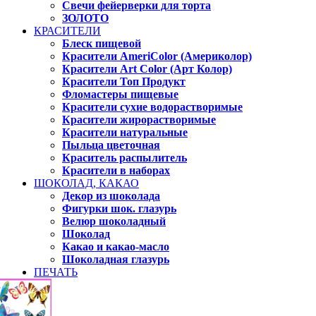
Свечи фейерверки для торта
ЗОЛОТО
КРАСИТЕЛИ
Блеск пищевой
Красители AmeriColor (Америколор)
Красители Art Color (Арт Колор)
Красители Топ Продукт
Фломастеры пищевые
Красители сухие водорастворимые
Красители жирорастворимые
Красители натуральные
Пыльца цветочная
Краситель распылитель
Красители в наборах
ШОКОЛАД, КАКАО
Декор из шоколада
Фигурки шок. глазурь
Велюр шоколадный
Шоколад
Какао и какао-масло
Шоколадная глазурь
ПЕЧАТЬ