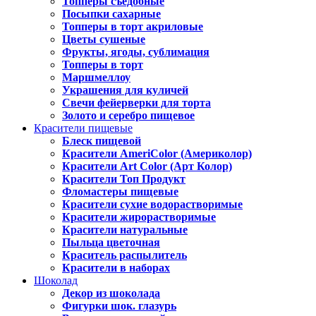
Топперы съедобные
Посыпки сахарные
Топперы в торт акриловые
Цветы сушеные
Фрукты, ягоды, сублимация
Топперы в торт
Маршмеллоу
Украшения для куличей
Свечи фейерверки для торта
Золото и серебро пищевое
Красители пищевые
Блеск пищевой
Красители AmeriColor (Америколор)
Красители Art Color (Арт Колор)
Красители Топ Продукт
Фломастеры пищевые
Красители сухие водорастворимые
Красители жирорастворимые
Красители натуральные
Пыльца цветочная
Краситель распылитель
Красители в наборах
Шоколад
Декор из шоколада
Фигурки шок. глазурь