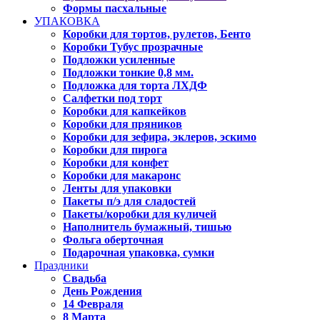
Формы пасхальные
УПАКОВКА
Коробки для тортов, рулетов, Бенто
Коробки Тубус прозрачные
Подложки усиленные
Подложки тонкие 0,8 мм.
Подложка для торта ЛХДФ
Салфетки под торт
Коробки для капкейков
Коробки для пряников
Коробки для зефира, эклеров, эскимо
Коробки для пирога
Коробки для конфет
Коробки для макаронс
Ленты для упаковки
Пакеты п/э для сладостей
Пакеты/коробки для куличей
Наполнитель бумажный, тишью
Фольга оберточная
Подарочная упаковка, сумки
Праздники
Свадьба
День Рождения
14 Февраля
8 Марта