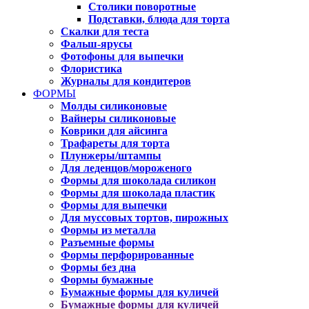
Столики поворотные
Подставки, блюда для торта
Скалки для теста
Фальш-ярусы
Фотофоны для выпечки
Флористика
Журналы для кондитеров
ФОРМЫ
Молды силиконовые
Вайнеры силиконовые
Коврики для айсинга
Трафареты для торта
Плунжеры/штампы
Для леденцов/мороженого
Формы для шоколада силикон
Формы для шоколада пластик
Формы для выпечки
Для муссовых тортов, пирожных
Формы из металла
Разъемные формы
Формы перфорированные
Формы без дна
Формы бумажные
Бумажные формы для куличей
Бумажные формы для куличей