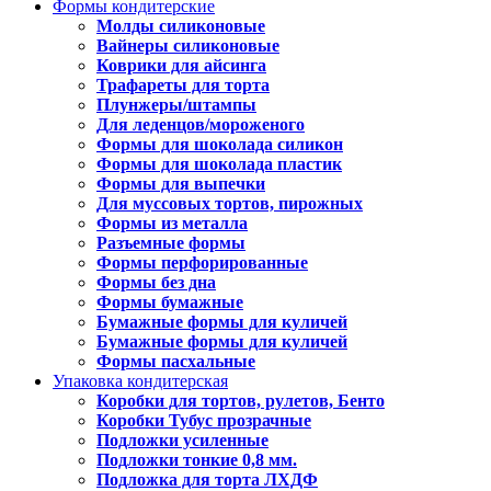
Формы кондитерские
Молды силиконовые
Вайнеры силиконовые
Коврики для айсинга
Трафареты для торта
Плунжеры/штампы
Для леденцов/мороженого
Формы для шоколада силикон
Формы для шоколада пластик
Формы для выпечки
Для муссовых тортов, пирожных
Формы из металла
Разъемные формы
Формы перфорированные
Формы без дна
Формы бумажные
Бумажные формы для куличей
Бумажные формы для куличей
Формы пасхальные
Упаковка кондитерская
Коробки для тортов, рулетов, Бенто
Коробки Тубус прозрачные
Подложки усиленные
Подложки тонкие 0,8 мм.
Подложка для торта ЛХДФ