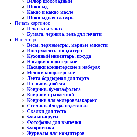
Велюр шоколадный
Шоколад
Какао и какао-масло
Шоколадная глазурь
Печать картинок
Печать на заказ
Бумага, чернила, гель для печати
Инвентарь
Весы, термометры, мерные емкости
Инструменты кондитера
Кухонный инвентарь, посуда
Насадки кондитерские
Насадки кондитерские в наборах
Мешки кондитерские
Лента бордюрная для торта
Палочки, дюбеля
Коврики, бумага/фольга
Коврики с разметкой
Коврики для эклеров/макаронс
Столики, блюда, подставки
Скалки для теста
Фальш-ярусы
Фотофоны для выпечки
Флористика
Журналы для кондитеров