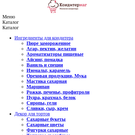
Меню
Каталог
Каталог
Ингредиенты для кондитера
Пюре замороженное
Агар, пектин, желатин
Ароматизаторы пищевые
Айсинг, помадка
Ваниль и специи
Изомальт, карамель
Ореховая продукция, Мука
Мастика сахарная
Марципан
Рожки, печенье, профитроли
Пудра, крахмал, белок
Сиропы, гели
Сливки, сыр, крем
Декор для тортов
Сахарные букеты
Сахарные цветы
Фигурки сахарные