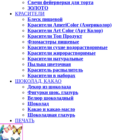
Свечи фейерверки для торта
ЗОЛОТО
КРАСИТЕЛИ
Блеск пищевой
Красители AmeriColor (Америколор)
Красители Art Color (Арт Колор)
Красители Топ Продукт
Фломастеры пищевые
Красители сухие водорастворимые
Красители жирорастворимые
Красители натуральные
Пыльца цветочная
Краситель распылитель
Красители в наборах
ШОКОЛАД, КАКАО
Декор из шоколада
Фигурки шок. глазурь
Велюр шоколадный
Шоколад
Какао и какао-масло
Шоколадная глазурь
ПЕЧАТЬ