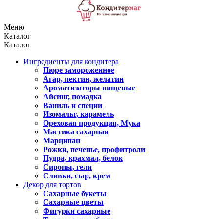
Меню
Каталог
Каталог
Ингредиенты для кондитера
Пюре замороженное
Агар, пектин, желатин
Ароматизаторы пищевые
Айсинг, помадка
Ваниль и специи
Изомальт, карамель
Ореховая продукция, Мука
Мастика сахарная
Марципан
Рожки, печенье, профитроли
Пудра, крахмал, белок
Сиропы, гели
Сливки, сыр, крем
Декор для тортов
Сахарные букеты
Сахарные цветы
Фигурки сахарные