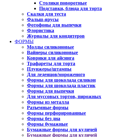
Столики поворотные
Подставки, блюда для торта
Скалки для теста
Фальш-ярусы
Фотофоны для выпечки
Флористика
Журналы для кондитеров
ФОРМЫ
Молды силиконовые
Вайнеры силиконовые
Коврики для айсинга
Трафареты для торта
Плунжеры/штампы
Для леденцов/мороженого
Формы для шоколада силикон
Формы для шоколада пластик
Формы для выпечки
Для муссовых тортов, пирожных
Формы из металла
Разъемные формы
Формы перфорированные
Формы без дна
Формы бумажные
Бумажные формы для куличей
Бумажные формы для куличей