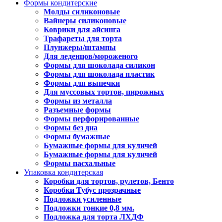
Формы кондитерские
Молды силиконовые
Вайнеры силиконовые
Коврики для айсинга
Трафареты для торта
Плунжеры/штампы
Для леденцов/мороженого
Формы для шоколада силикон
Формы для шоколада пластик
Формы для выпечки
Для муссовых тортов, пирожных
Формы из металла
Разъемные формы
Формы перфорированные
Формы без дна
Формы бумажные
Бумажные формы для куличей
Бумажные формы для куличей
Формы пасхальные
Упаковка кондитерская
Коробки для тортов, рулетов, Бенто
Коробки Тубус прозрачные
Подложки усиленные
Подложки тонкие 0,8 мм.
Подложка для торта ЛХДФ