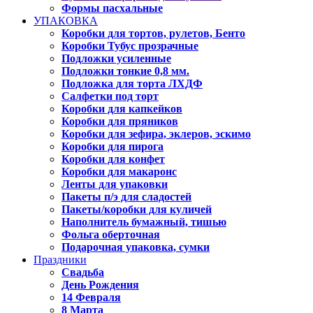
Формы пасхальные
УПАКОВКА
Коробки для тортов, рулетов, Бенто
Коробки Тубус прозрачные
Подложки усиленные
Подложки тонкие 0,8 мм.
Подложка для торта ЛХДФ
Салфетки под торт
Коробки для капкейков
Коробки для пряников
Коробки для зефира, эклеров, эскимо
Коробки для пирога
Коробки для конфет
Коробки для макаронс
Ленты для упаковки
Пакеты п/э для сладостей
Пакеты/коробки для куличей
Наполнитель бумажный, тишью
Фольга оберточная
Подарочная упаковка, сумки
Праздники
Свадьба
День Рождения
14 Февраля
8 Марта