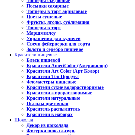
Топперы съедобные
Посыпки сахарные
Топперы в торт акриловые
Цветы сушеные
Фрукты, ягоды, сублимация
Топперы в торт
Маршмеллоу
Украшения для куличей
Свечи фейерверки для торта
Золото и серебро пищевое
Красители пищевые
Блеск пищевой
Красители AmeriColor (Америколор)
Красители Art Color (Арт Колор)
Красители Топ Продукт
Фломастеры пищевые
Красители сухие водорастворимые
Красители жирорастворимые
Красители натуральные
Пыльца цветочная
Краситель распылитель
Красители в наборах
Шоколад
Декор из шоколада
Фигурки шок. глазурь