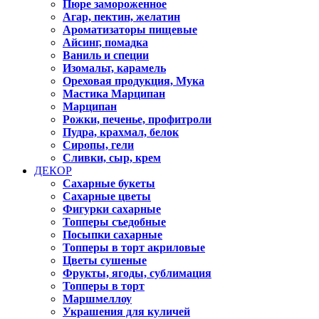
Пюре замороженное
Агар, пектин, желатин
Ароматизаторы пищевые
Айсинг, помадка
Ваниль и специи
Изомальт, карамель
Ореховая продукция, Мука
Мастика Марципан
Марципан
Рожки, печенье, профитроли
Пудра, крахмал, белок
Сиропы, гели
Сливки, сыр, крем
ДЕКОР
Сахарные букеты
Сахарные цветы
Фигурки сахарные
Топперы съедобные
Посыпки сахарные
Топперы в торт акриловые
Цветы сушеные
Фрукты, ягоды, сублимация
Топперы в торт
Маршмеллоу
Украшения для куличей