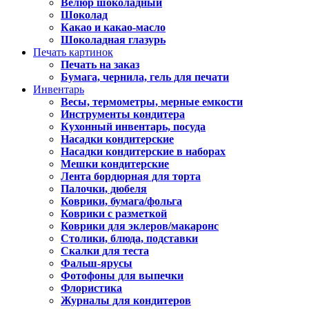
Велюр шоколадный
Шоколад
Какао и какао-масло
Шоколадная глазурь
Печать картинок
Печать на заказ
Бумага, чернила, гель для печати
Инвентарь
Весы, термометры, мерные емкости
Инструменты кондитера
Кухонный инвентарь, посуда
Насадки кондитерские
Насадки кондитерские в наборах
Мешки кондитерские
Лента бордюрная для торта
Палочки, дюбеля
Коврики, бумага/фольга
Коврики с разметкой
Коврики для эклеров/макаронс
Столики, блюда, подставки
Скалки для теста
Фальш-ярусы
Фотофоны для выпечки
Флористика
Журналы для кондитеров