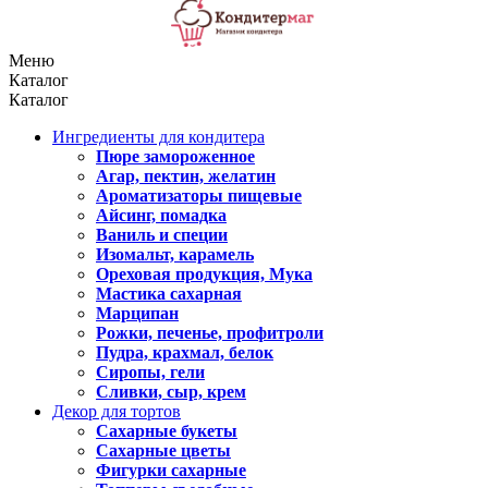
Меню
Каталог
Каталог
Ингредиенты для кондитера
Пюре замороженное
Агар, пектин, желатин
Ароматизаторы пищевые
Айсинг, помадка
Ваниль и специи
Изомальт, карамель
Ореховая продукция, Мука
Мастика сахарная
Марципан
Рожки, печенье, профитроли
Пудра, крахмал, белок
Сиропы, гели
Сливки, сыр, крем
Декор для тортов
Сахарные букеты
Сахарные цветы
Фигурки сахарные