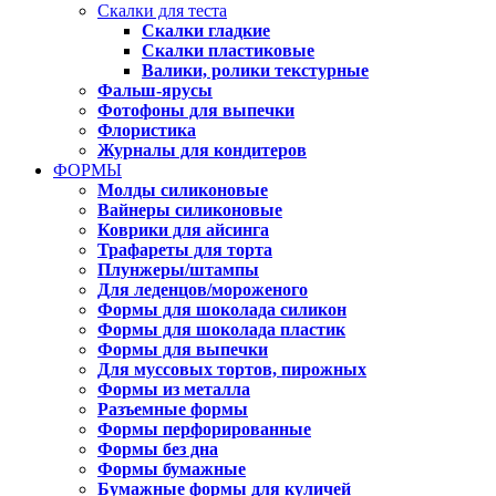
Скалки для теста
Скалки гладкие
Скалки пластиковые
Валики, ролики текстурные
Фальш-ярусы
Фотофоны для выпечки
Флористика
Журналы для кондитеров
ФОРМЫ
Молды силиконовые
Вайнеры силиконовые
Коврики для айсинга
Трафареты для торта
Плунжеры/штампы
Для леденцов/мороженого
Формы для шоколада силикон
Формы для шоколада пластик
Формы для выпечки
Для муссовых тортов, пирожных
Формы из металла
Разъемные формы
Формы перфорированные
Формы без дна
Формы бумажные
Бумажные формы для куличей