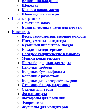
Велюр шоколадный
Шоколад
Какао и какао-масло
Шоколадная глазурь
Печать картинок
Печать на заказ
Бумага, чернила, гель для печати
Инвентарь
Весы, термометры, мерные емкости
Инструменты кондитера
Кухонный инвентарь, посуда
Насадки кондитерские
Насадки кондитерские в наборах
Мешки кондитерские
Лента бордюрная для торта
Палочки, дюбеля
Коврики, бумага/фольга
Коврики с разметкой
Коврики для эклеров/макаронс
Столики, блюда, подставки
Скалки для теста
Фальш-ярусы
Фотофоны для выпечки
Флористика
Журналы для кондитеров