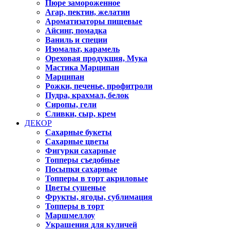
Пюре замороженное
Агар, пектин, желатин
Ароматизаторы пищевые
Айсинг, помадка
Ваниль и специи
Изомальт, карамель
Ореховая продукция, Мука
Мастика Марципан
Марципан
Рожки, печенье, профитроли
Пудра, крахмал, белок
Сиропы, гели
Сливки, сыр, крем
ДЕКОР
Сахарные букеты
Сахарные цветы
Фигурки сахарные
Топперы съедобные
Посыпки сахарные
Топперы в торт акриловые
Цветы сушеные
Фрукты, ягоды, сублимация
Топперы в торт
Маршмеллоу
Украшения для куличей