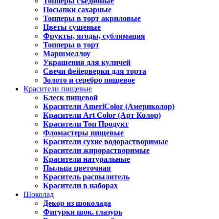
Топперы съедобные
Посыпки сахарные
Топперы в торт акриловые
Цветы сушеные
Фрукты, ягоды, сублимация
Топперы в торт
Маршмеллоу
Украшения для куличей
Свечи фейерверки для торта
Золото и серебро пищевое
Красители пищевые
Блеск пищевой
Красители AmeriColor (Америколор)
Красители Art Color (Арт Колор)
Красители Топ Продукт
Фломастеры пищевые
Красители сухие водорастворимые
Красители жирорастворимые
Красители натуральные
Пыльца цветочная
Краситель распылитель
Красители в наборах
Шоколад
Декор из шоколада
Фигурки шок. глазурь