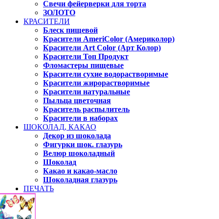
Свечи фейерверки для торта
ЗОЛОТО
КРАСИТЕЛИ
Блеск пищевой
Красители AmeriColor (Америколор)
Красители Art Color (Арт Колор)
Красители Топ Продукт
Фломастеры пищевые
Красители сухие водорастворимые
Красители жирорастворимые
Красители натуральные
Пыльца цветочная
Краситель распылитель
Красители в наборах
ШОКОЛАД, КАКАО
Декор из шоколада
Фигурки шок. глазурь
Велюр шоколадный
Шоколад
Какао и какао-масло
Шоколадная глазурь
ПЕЧАТЬ