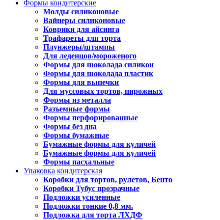
Формы кондитерские
Молды силиконовые
Вайнеры силиконовые
Коврики для айсинга
Трафареты для торта
Плунжеры/штампы
Для леденцов/мороженого
Формы для шоколада силикон
Формы для шоколада пластик
Формы для выпечки
Для муссовых тортов, пирожных
Формы из металла
Разъемные формы
Формы перфорированные
Формы без дна
Формы бумажные
Бумажные формы для куличей
Бумажные формы для куличей
Формы пасхальные
Упаковка кондитерская
Коробки для тортов, рулетов, Бенто
Коробки Тубус прозрачные
Подложки усиленные
Подложки тонкие 0,8 мм.
Подложка для торта ЛХДФ