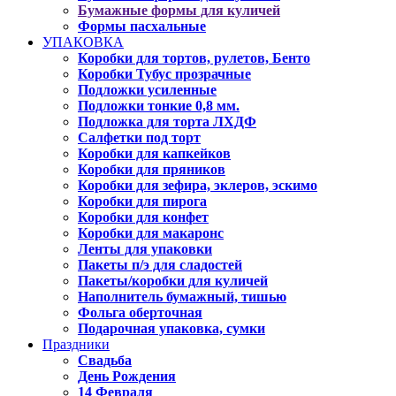
Бумажные формы для куличей
Формы пасхальные
УПАКОВКА
Коробки для тортов, рулетов, Бенто
Коробки Тубус прозрачные
Подложки усиленные
Подложки тонкие 0,8 мм.
Подложка для торта ЛХДФ
Салфетки под торт
Коробки для капкейков
Коробки для пряников
Коробки для зефира, эклеров, эскимо
Коробки для пирога
Коробки для конфет
Коробки для макаронс
Ленты для упаковки
Пакеты п/э для сладостей
Пакеты/коробки для куличей
Наполнитель бумажный, тишью
Фольга оберточная
Подарочная упаковка, сумки
Праздники
Свадьба
День Рождения
14 Февраля