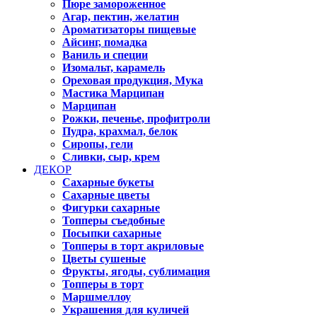
Пюре замороженное
Агар, пектин, желатин
Ароматизаторы пищевые
Айсинг, помадка
Ваниль и специи
Изомальт, карамель
Ореховая продукция, Мука
Мастика Марципан
Марципан
Рожки, печенье, профитроли
Пудра, крахмал, белок
Сиропы, гели
Сливки, сыр, крем
ДЕКОР
Сахарные букеты
Сахарные цветы
Фигурки сахарные
Топперы съедобные
Посыпки сахарные
Топперы в торт акриловые
Цветы сушеные
Фрукты, ягоды, сублимация
Топперы в торт
Маршмеллоу
Украшения для куличей