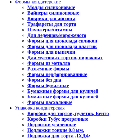
Формы кондитерские
Молды силиконовые
Вайнеры силиконовые
Коврики для айсинга
Трафареты для торта
Плунжеры/штампы
Для леденцов/мороженого
Формы для шоколада силикон
Формы для шоколада пластик
Формы для выпечки
Для муссовых тортов, пирожных
Формы из металла
Разъемные формы
Формы перфорированные
Формы без дна
Формы бумажные
Бумажные формы для куличей
Бумажные формы для куличей
Формы пасхальные
Упаковка кондитерская
Коробки для тортов, рулетов, Бенто
Коробки Тубус прозрачные
Подложки усиленные
Подложки тонкие 0,8 мм.
Подложка для торта ЛХДФ