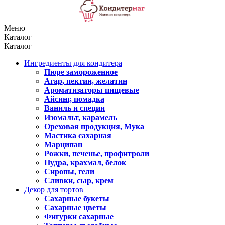
Меню
Каталог
Каталог
Ингредиенты для кондитера
Пюре замороженное
Агар, пектин, желатин
Ароматизаторы пищевые
Айсинг, помадка
Ваниль и специи
Изомальт, карамель
Ореховая продукция, Мука
Мастика сахарная
Марципан
Рожки, печенье, профитроли
Пудра, крахмал, белок
Сиропы, гели
Сливки, сыр, крем
Декор для тортов
Сахарные букеты
Сахарные цветы
Фигурки сахарные