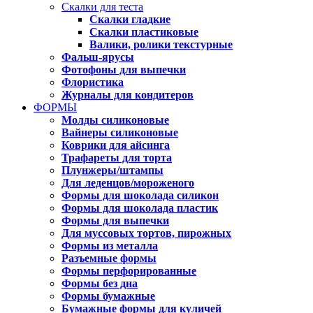
Скалки для теста
Скалки гладкие
Скалки пластиковые
Валики, ролики текстурные
Фальш-ярусы
Фотофоны для выпечки
Флористика
Журналы для кондитеров
ФОРМЫ
Молды силиконовые
Вайнеры силиконовые
Коврики для айсинга
Трафареты для торта
Плунжеры/штампы
Для леденцов/мороженого
Формы для шоколада силикон
Формы для шоколада пластик
Формы для выпечки
Для муссовых тортов, пирожных
Формы из металла
Разъемные формы
Формы перфорированные
Формы без дна
Формы бумажные
Бумажные формы для куличей