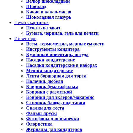
Велюр шоколадный
Шоколад
Какао и какао-масло
Шоколадная глазурь
Печать картинок
Печать на заказ
Бумага, чернила, гель для печати
Инвентарь
Весы, термометры, мерные емкости
Инструменты кондитера
Кухонный инвентарь, посуда
Насадки кондитерские
Насадки кондитерские в наборах
Мешки кондитерские
Лента бордюрная для торта
Палочки, дюбеля
Коврики, бумага/фольга
Коврики с разметкой
Коврики для эклеров/макаронс
Столики, блюда, подставки
Скалки для теста
Фальш-ярусы
Фотофоны для выпечки
Флористика
Журналы для кондитеров