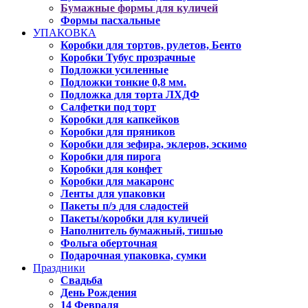
Бумажные формы для куличей
Формы пасхальные
УПАКОВКА
Коробки для тортов, рулетов, Бенто
Коробки Тубус прозрачные
Подложки усиленные
Подложки тонкие 0,8 мм.
Подложка для торта ЛХДФ
Салфетки под торт
Коробки для капкейков
Коробки для пряников
Коробки для зефира, эклеров, эскимо
Коробки для пирога
Коробки для конфет
Коробки для макаронс
Ленты для упаковки
Пакеты п/э для сладостей
Пакеты/коробки для куличей
Наполнитель бумажный, тишью
Фольга оберточная
Подарочная упаковка, сумки
Праздники
Свадьба
День Рождения
14 Февраля