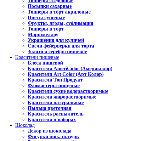
Топперы съедобные
Посыпки сахарные
Топперы в торт акриловые
Цветы сушеные
Фрукты, ягоды, сублимация
Топперы в торт
Маршмеллоу
Украшения для куличей
Свечи фейерверки для торта
Золото и серебро пищевое
Красители пищевые
Блеск пищевой
Красители AmeriColor (Америколор)
Красители Art Color (Арт Колор)
Красители Топ Продукт
Фломастеры пищевые
Красители сухие водорастворимые
Красители жирорастворимые
Красители натуральные
Пыльца цветочная
Краситель распылитель
Красители в наборах
Шоколад
Декор из шоколада
Фигурки шок. глазурь