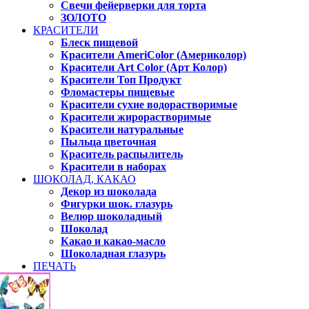
Свечи фейерверки для торта
ЗОЛОТО
КРАСИТЕЛИ
Блеск пищевой
Красители AmeriColor (Америколор)
Красители Art Color (Арт Колор)
Красители Топ Продукт
Фломастеры пищевые
Красители сухие водорастворимые
Красители жирорастворимые
Красители натуральные
Пыльца цветочная
Краситель распылитель
Красители в наборах
ШОКОЛАД, КАКАО
Декор из шоколада
Фигурки шок. глазурь
Велюр шоколадный
Шоколад
Какао и какао-масло
Шоколадная глазурь
ПЕЧАТЬ