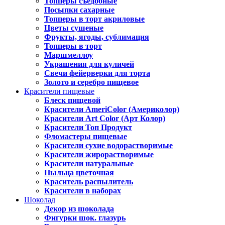
Топперы съедобные
Посыпки сахарные
Топперы в торт акриловые
Цветы сушеные
Фрукты, ягоды, сублимация
Топперы в торт
Маршмеллоу
Украшения для куличей
Свечи фейерверки для торта
Золото и серебро пищевое
Красители пищевые
Блеск пищевой
Красители AmeriColor (Америколор)
Красители Art Color (Арт Колор)
Красители Топ Продукт
Фломастеры пищевые
Красители сухие водорастворимые
Красители жирорастворимые
Красители натуральные
Пыльца цветочная
Краситель распылитель
Красители в наборах
Шоколад
Декор из шоколада
Фигурки шок. глазурь