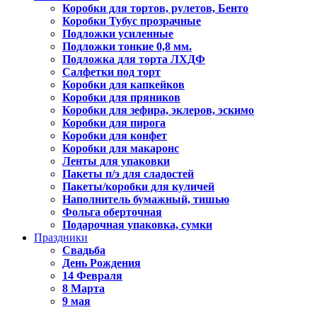
Коробки для тортов, рулетов, Бенто
Коробки Тубус прозрачные
Подложки усиленные
Подложки тонкие 0,8 мм.
Подложка для торта ЛХДФ
Салфетки под торт
Коробки для капкейков
Коробки для пряников
Коробки для зефира, эклеров, эскимо
Коробки для пирога
Коробки для конфет
Коробки для макаронс
Ленты для упаковки
Пакеты п/э для сладостей
Пакеты/коробки для куличей
Наполнитель бумажный, тишью
Фольга оберточная
Подарочная упаковка, сумки
Праздники
Свадьба
День Рождения
14 Февраля
8 Марта
9 мая