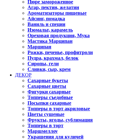
Пюре замороженное
Агар, пектин, желатин
Ароматизаторы пищевые
Айсинг, помадка
Ваниль и специи
Изомальт, карамель
Ореховая продукция, Мука
Мастика Марципан
Марципан
Рожки, печенье, профитроли
Пудра, крахмал, белок
Сиропы, гели
Сливки, сыр, крем
ДЕКОР
Сахарные букеты
Сахарные цветы
Фигурки сахарные
Топперы съедобные
Посыпки сахарные
Топперы в торт акриловые
Цветы сушеные
Фрукты, ягоды, сублимация
Топперы в торт
Маршмеллоу
Украшения для куличей