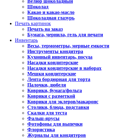
Велюр шоколадный
Шоколад
Какао и какао-масло
Шоколадная глазурь
Печать картинок
Печать на заказ
Бумага, чернила, гель для печати
Инвентарь
Весы, термометры, мерные емкости
Инструменты кондитера
Кухонный инвентарь, посуда
Насадки кондитерские
Насадки кондитерские в наборах
Мешки кондитерские
Лента бордюрная для торта
Палочки, дюбеля
Коврики, бумага/фольга
Коврики с разметкой
Коврики для эклеров/макаронс
Столики, блюда, подставки
Скалки для теста
Фальш-ярусы
Фотофоны для выпечки
Флористика
Журналы для кондитеров