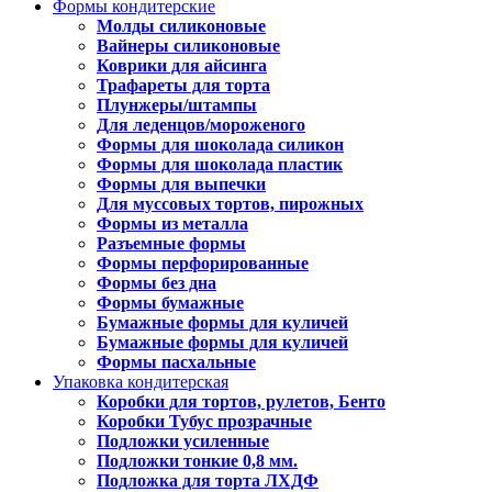
Формы кондитерские
Молды силиконовые
Вайнеры силиконовые
Коврики для айсинга
Трафареты для торта
Плунжеры/штампы
Для леденцов/мороженого
Формы для шоколада силикон
Формы для шоколада пластик
Формы для выпечки
Для муссовых тортов, пирожных
Формы из металла
Разъемные формы
Формы перфорированные
Формы без дна
Формы бумажные
Бумажные формы для куличей
Бумажные формы для куличей
Формы пасхальные
Упаковка кондитерская
Коробки для тортов, рулетов, Бенто
Коробки Тубус прозрачные
Подложки усиленные
Подложки тонкие 0,8 мм.
Подложка для торта ЛХДФ