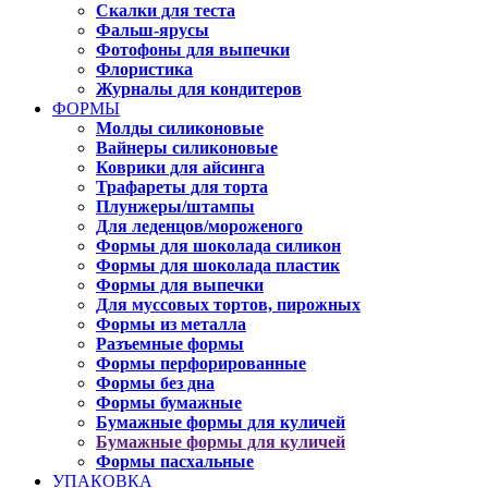
Скалки для теста
Фальш-ярусы
Фотофоны для выпечки
Флористика
Журналы для кондитеров
ФОРМЫ
Молды силиконовые
Вайнеры силиконовые
Коврики для айсинга
Трафареты для торта
Плунжеры/штампы
Для леденцов/мороженого
Формы для шоколада силикон
Формы для шоколада пластик
Формы для выпечки
Для муссовых тортов, пирожных
Формы из металла
Разъемные формы
Формы перфорированные
Формы без дна
Формы бумажные
Бумажные формы для куличей
Бумажные формы для куличей
Формы пасхальные
УПАКОВКА