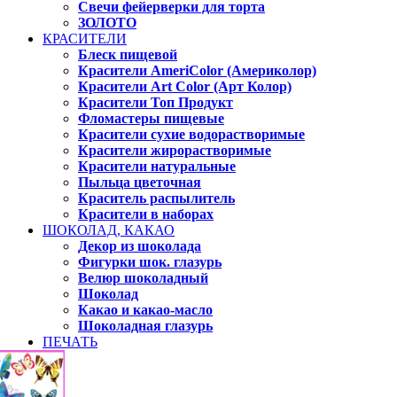
Свечи фейерверки для торта
ЗОЛОТО
КРАСИТЕЛИ
Блеск пищевой
Красители AmeriColor (Америколор)
Красители Art Color (Арт Колор)
Красители Топ Продукт
Фломастеры пищевые
Красители сухие водорастворимые
Красители жирорастворимые
Красители натуральные
Пыльца цветочная
Краситель распылитель
Красители в наборах
ШОКОЛАД, КАКАО
Декор из шоколада
Фигурки шок. глазурь
Велюр шоколадный
Шоколад
Какао и какао-масло
Шоколадная глазурь
ПЕЧАТЬ