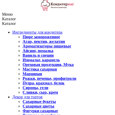
Меню
Каталог
Каталог
Ингредиенты для кондитера
Пюре замороженное
Агар, пектин, желатин
Ароматизаторы пищевые
Айсинг, помадка
Ваниль и специи
Изомальт, карамель
Ореховая продукция, Мука
Мастика сахарная
Марципан
Рожки, печенье, профитроли
Пудра, крахмал, белок
Сиропы, гели
Сливки, сыр, крем
Декор для тортов
Сахарные букеты
Сахарные цветы
Фигурки сахарные