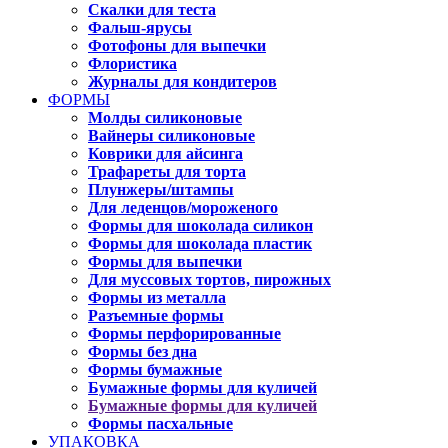
Скалки для теста
Фальш-ярусы
Фотофоны для выпечки
Флористика
Журналы для кондитеров
ФОРМЫ
Молды силиконовые
Вайнеры силиконовые
Коврики для айсинга
Трафареты для торта
Плунжеры/штампы
Для леденцов/мороженого
Формы для шоколада силикон
Формы для шоколада пластик
Формы для выпечки
Для муссовых тортов, пирожных
Формы из металла
Разъемные формы
Формы перфорированные
Формы без дна
Формы бумажные
Бумажные формы для куличей
Бумажные формы для куличей
Формы пасхальные
УПАКОВКА