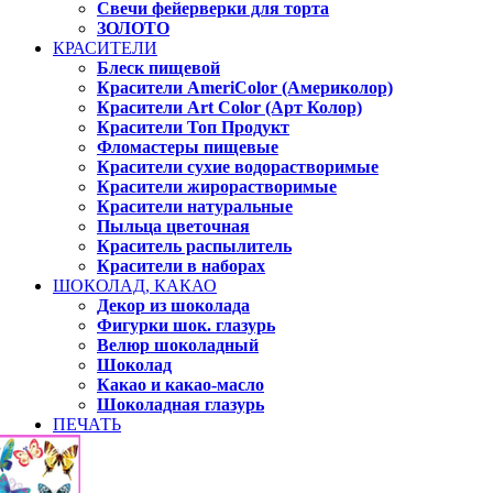
Свечи фейерверки для торта
ЗОЛОТО
КРАСИТЕЛИ
Блеск пищевой
Красители AmeriColor (Америколор)
Красители Art Color (Арт Колор)
Красители Топ Продукт
Фломастеры пищевые
Красители сухие водорастворимые
Красители жирорастворимые
Красители натуральные
Пыльца цветочная
Краситель распылитель
Красители в наборах
ШОКОЛАД, КАКАО
Декор из шоколада
Фигурки шок. глазурь
Велюр шоколадный
Шоколад
Какао и какао-масло
Шоколадная глазурь
ПЕЧАТЬ