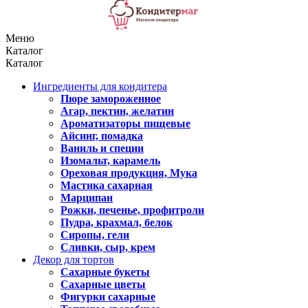
Меню
Каталог
Каталог
Ингредиенты для кондитера
Пюре замороженное
Агар, пектин, желатин
Ароматизаторы пищевые
Айсинг, помадка
Ваниль и специи
Изомальт, карамель
Ореховая продукция, Мука
Мастика сахарная
Марципан
Рожки, печенье, профитроли
Пудра, крахмал, белок
Сиропы, гели
Сливки, сыр, крем
Декор для тортов
Сахарные букеты
Сахарные цветы
Фигурки сахарные