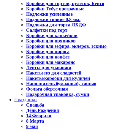
Коробки для тортов, рулетов, Бенто
Коробки Тубус прозрачные
Подложки усиленные
Подложки тонкие 0,8 мм.
Подложка для торта ЛХДФ
Салфетки под торт
Коробки для капкейков
Коробки для пряников
Коробки для зефира, эклеров, эскимо
Коробки для пирога
Коробки для конфет
Коробки для макаронс
Ленты для упаковки
Пакеты п/э для сладостей
Пакеты/коробки для куличей
Наполнитель бумажный, тишью
Фольга оберточная
Подарочная упаковка, сумки
Праздники
Свадьба
День Рождения
14 Февраля
8 Марта
9 мая