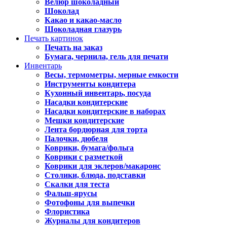
Велюр шоколадный
Шоколад
Какао и какао-масло
Шоколадная глазурь
Печать картинок
Печать на заказ
Бумага, чернила, гель для печати
Инвентарь
Весы, термометры, мерные емкости
Инструменты кондитера
Кухонный инвентарь, посуда
Насадки кондитерские
Насадки кондитерские в наборах
Мешки кондитерские
Лента бордюрная для торта
Палочки, дюбеля
Коврики, бумага/фольга
Коврики с разметкой
Коврики для эклеров/макаронс
Столики, блюда, подставки
Скалки для теста
Фальш-ярусы
Фотофоны для выпечки
Флористика
Журналы для кондитеров