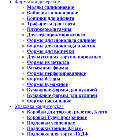
Формы кондитерские
Молды силиконовые
Вайнеры силиконовые
Коврики для айсинга
Трафареты для торта
Плунжеры/штампы
Для леденцов/мороженого
Формы для шоколада силикон
Формы для шоколада пластик
Формы для выпечки
Для муссовых тортов, пирожных
Формы из металла
Разъемные формы
Формы перфорированные
Формы без дна
Формы бумажные
Бумажные формы для куличей
Бумажные формы для куличей
Формы пасхальные
Упаковка кондитерская
Коробки для тортов, рулетов, Бенто
Коробки Тубус прозрачные
Подложки усиленные
Подложки тонкие 0,8 мм.
Подложка для торта ЛХДФ