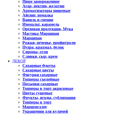
Пюре замороженное
Агар, пектин, желатин
Ароматизаторы пищевые
Айсинг, помадка
Ваниль и специи
Изомальт, карамель
Ореховая продукция, Мука
Мастика Марципан
Марципан
Рожки, печенье, профитроли
Пудра, крахмал, белок
Сиропы, гели
Сливки, сыр, крем
ДЕКОР
Сахарные букеты
Сахарные цветы
Фигурки сахарные
Топперы съедобные
Посыпки сахарные
Топперы в торт акриловые
Цветы сушеные
Фрукты, ягоды, сублимация
Топперы в торт
Маршмеллоу
Украшения для куличей