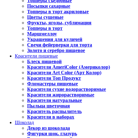
Топперы съедобные
Посыпки сахарные
Топперы в торт акриловые
Цветы сушеные
Фрукты, ягоды, сублимация
Топперы в торт
Маршмеллоу
Украшения для куличей
Свечи фейерверки для торта
Золото и серебро пищевое
Красители пищевые
Блеск пищевой
Красители AmeriColor (Америколор)
Красители Art Color (Арт Колор)
Красители Топ Продукт
Фломастеры пищевые
Красители сухие водорастворимые
Красители жирорастворимые
Красители натуральные
Пыльца цветочная
Краситель распылитель
Красители в наборах
Шоколад
Декор из шоколада
Фигурки шок. глазурь